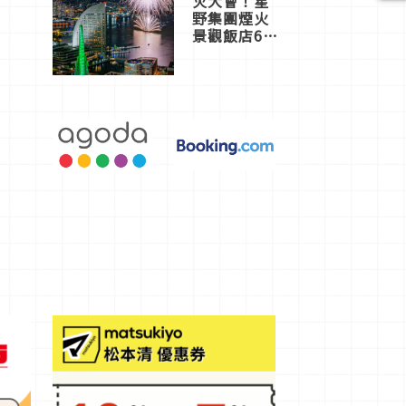
火大會！星
野集團煙火
景觀飯店6
選，讓你不
用人擠人悠
閒欣賞