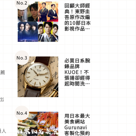
體驗
No.
2
回顧大師經
典！東野圭
吾原作改編
的10部日本
影視作品推
薦
No.
3
必買日系腕
錶品牌
KUOE！不
推薦
張揚卻經得
起時間洗鍊
的經典之作
五選
出
No.
4
用日本最大
美食網站
Gurunavi
通人
客製化預約