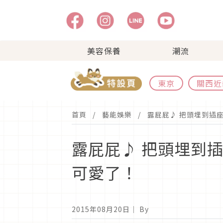
美容保養
潮流
東京
關西近
首頁
藝能娛樂
露屁屁♪ 把頭埋到插
露屁屁♪ 把頭埋到
可愛了！
2015年08月20日
｜ By