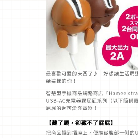
最喜歡可愛的東西了♪ 好想讓生活周
給這樣的你！
智慧型手機商品網路商店「Hamee str
USB-AC充電器露屁屁系列（以下簡
屁屁的超可愛充電器！
【藏了頭，卻藏不了屁屁】
把商品插到插座上，便能從腹部一側的U