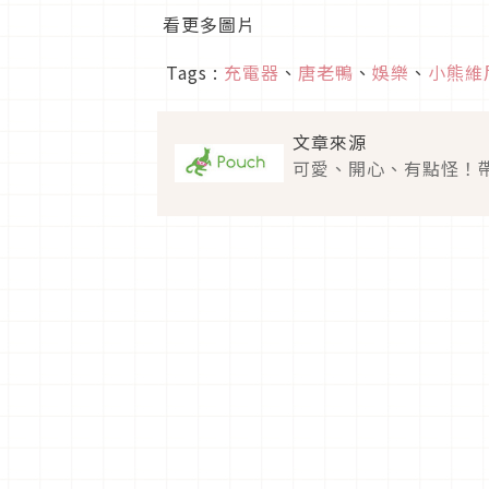
看更多圖片
Tags :
充電器
、
唐老鴨
、
娛樂
、
小熊維
文章來源
可愛、開心、有點怪！帶