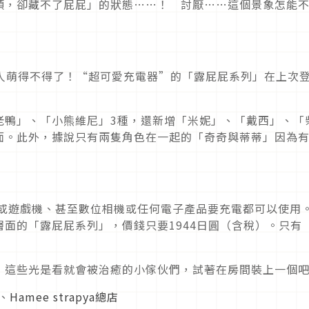
頭，卻藏不了屁屁」的狀態……！ 討厭……這個景象怎能
讓人萌得不得了！“超可愛充電器”的「露屁屁系列」在上次
老鴨」、「小熊維尼」3種，還新增「米妮」、「戴西」、「
面。此外，據說只有兩隻角色在一起的「奇奇與蒂蒂」因為
。
平板電腦或遊戲機、甚至數位相機或任何電子產品要充電都可以使用
面的「露屁屁系列」，價錢只要1944日圓（含稅）。只有
！這些光是看就會被治癒的小傢伙們，試著在房間裝上一個
、
Hamee strapya總店