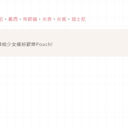
尼
、
戴西
、
柴郡貓
、
米奇
、
米妮
、
迪士尼
給少女繽紛歡樂Pouch!