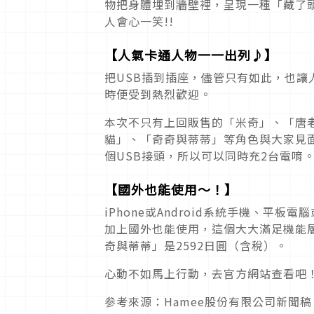
物把身體埋到牆壁裡，呈現一種「藏了
人會心一笑!!
【人氣卡通人物一一出列♪】
把USB插到插座，儘管只有如此，也
時便受到熱烈歡迎。
本次不只有上回販售的「米奇」、「唐
貓」、「奇奇與蒂蒂」等角色與大家見
個USB接頭，所以可以同時充2台電唷
【國外也能使用～！】
iPhone或Android系統手機、
加上國外也能使用，這個大大滿足機能層
奇與蒂蒂」是2592日圓（含稅）。
心動不如馬上行動，去官方網站查看吧
参考來源：Hamee股份有限公司新聞稿