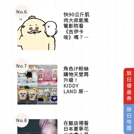
No.
6
快90公斤肌
肉大叔能進
電影院看
《吉伊卡
哇》嗎？日
本重金屬樂
團「打首」
會長與
nagano老師
一同給出了
No.
7
角色IP粉絲
答案
旅日優惠券
購物天堂再
升級！
KIDDY
LAND 原宿
店吉伊卡哇
迎客，新開
幕
旅日地圖
OMOKADO
店3分即達
No.
8
在飯店裡看
日本夏季花