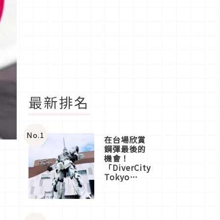
最新排名
No.
1
在台場欣賞
鋼彈最後的
機會！
「DiverCity
Tokyo
Plaza」搭
船、購物、
美食及夜
景，一次全