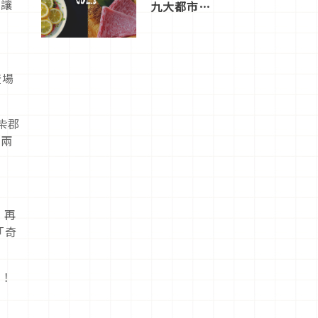
不讓
九大都市餐
廳，打造專
屬美食體
驗！
登場
柴郡
有兩
。再
「奇
吧！