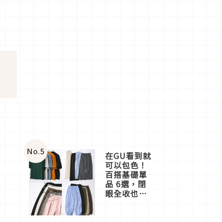
No.
5
在GU看到就
可以包色！
百搭基礎單
品 6選，閉
眼全收也不
心疼