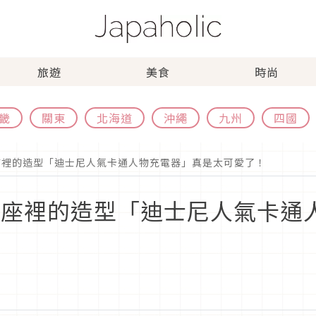
旅遊
美食
時尚
畿
關東
北海道
沖繩
九州
四國
座裡的造型「迪士尼人氣卡通人物充電器」真是太可愛了！
插座裡的造型「迪士尼人氣卡通