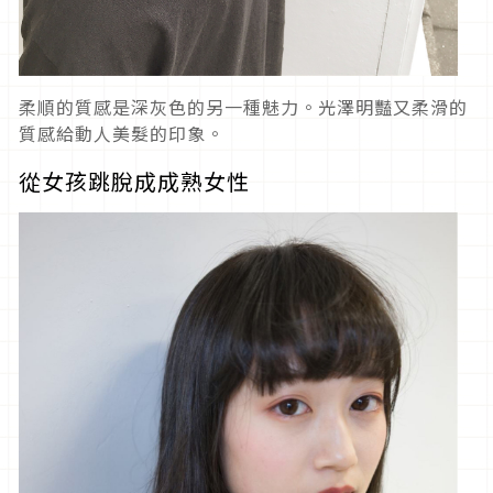
柔順的質感是深灰色的另一種魅力。光澤明豔又柔滑的
質感給動人美髮的印象。
從女孩跳脫成成熟女性