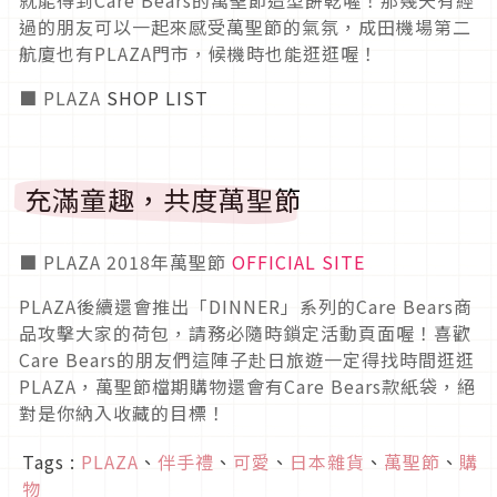
就能得到Care Bears的萬聖節造型餅乾喔！那幾天有經
過的朋友可以一起來感受萬聖節的氣氛，成田機場第二
航廈也有PLAZA門市，候機時也能逛逛喔！
■ PLAZA
SHOP LIST
充滿童趣，共度萬聖節
■ PLAZA 2018年萬聖節
OFFICIAL SITE
PLAZA後續還會推出「DINNER」系列的Care Bears商
品攻擊大家的荷包，請務必隨時鎖定活動頁面喔！喜歡
Care Bears的朋友們這陣子赴日旅遊一定得找時間逛逛
PLAZA，萬聖節檔期購物還會有Care Bears款紙袋，絕
對是你納入收藏的目標！
Tags :
PLAZA
、
伴手禮
、
可愛
、
日本雜貨
、
萬聖節
、
購
物