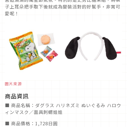
子上耳朵把手取下後就成為變裝派對的好幫手，非常可
愛呢！
圖片來源
商品資訊
■ 商品名稱：ダグラス ハリネズミ ぬいぐるみ ハロウ
ィンマスク／面具刺蝟娃娃
■ 商品價格：1,728日圓