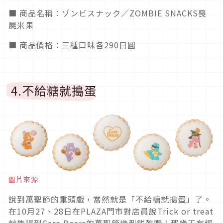
■ 商品名稱：ゾンビスナック／ZOMBIE SNACKS喪
屍米果
■ 商品價格：三種口味各290日圓
4.不給糖就搗蛋
圖片來源
說到萬聖節的重頭戲，當然就是「不給糖就搗蛋」了。
在10月27、28日在PLAZA門市對店員說Trick or treat