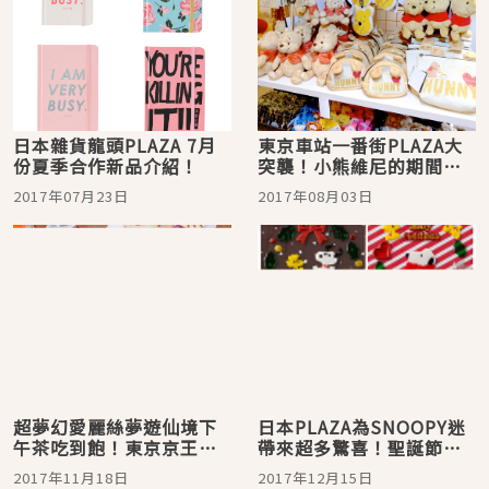
日本雜貨龍頭PLAZA 7月
東京車站一番街PLAZA大
份夏季合作新品介紹！
突襲！小熊維尼的期間限
定商店真的萌到不行啦
2017年07月23日
2017年08月03日
超夢幻愛麗絲夢遊仙境下
日本PLAZA為SNOOPY迷
午茶吃到飽！東京京王
帶來超多驚喜！聖誕節限
PLAZA HOTEL期間限定開
定商品發售！
2017年11月18日
2017年12月15日