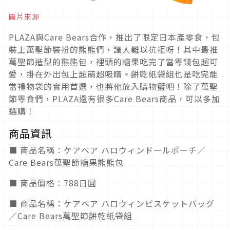
圖片來源
PLAZA與Care Bears合作，推出了限定日本產零食，包
裝上萬聖節裝扮的熊熊們，讓人難以抗拒呀！其中最推
萬聖節造型的熊熊包，裡頭的糖果吃完了當零錢包超可
愛，掛在外出包上超萌超吸睛。餅乾紙袋組也是吃完能
當禮物袋的實用首選，也將他放入購物籃吧！除了萬聖
節零食們，PLAZA還有很多Care Bears商品，可以多加
選購！
商品資訊
■ 商品名稱：ケアベア ハロウィンドールポーチ／
Care Bears萬聖節糖果熊熊包
■ 商品價格：788日圓
■ 商品名稱：ケアベア ハロウィンビスケットバッグ
／Care Bears萬聖節餅乾紙袋組