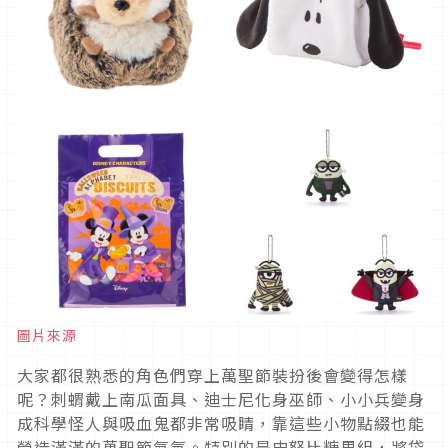
圖片來源
大家都很熟悉的角色們穿上萬聖節裝扮後會變得怎樣
呢？刺蝟戴上南瓜面具、迪士尼化身巫師、小小兵變身
成科學怪人與吸血鬼都非常吸睛，靠這些小物點綴也能
營造滿滿的萬聖節氣氛。特別的是史努比糖果組，將袋