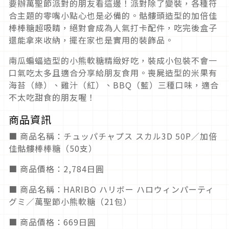
要辦萬聖節派對的朋友看這邊！派對除了變裝，各種符
合主題的零嘴小點心也是必備的。骷髏頭造型的加倍佳
棒棒糖超吸睛，絕對會成為人氣打卡配件，吃完後盒子
還能拿來收納，擺在家也是實用的裝飾品。
南瓜蝙蝠造型的小熊軟糖精緻好吃，裝成小包裝不會一
口氣吃太多且適合分享給朋友食用。喪屍造型的米果有
海苔（綠）、雞汁（紅）、BBQ（藍）三種口味，適合
不太吃甜食的朋友喔！
商品資訊
■ 商品名稱：チュッパチャプス スカル3D 50P／加倍
佳骷髏棒棒糖（50支）
■ 商品價格：2,784日圓
■ 商品名稱：HARIBO ハリボー ハロウィンパーティ
グミ／萬聖節小熊軟糖（21包）
■ 商品價格：669日圓