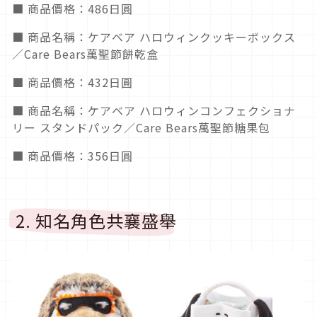
■ 商品價格：486日圓
■ 商品名稱：ケアベア ハロウィンクッキーボックス
／Care Bears萬聖節餅乾盒
■ 商品價格：432日圓
■ 商品名稱：ケアベア ハロウィンコンフェクショナ
リー スタンドパック／Care Bears萬聖節糖果包
■ 商品價格：356日圓
2. 知名角色共襄盛舉