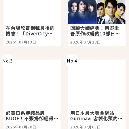
在台場欣賞鋼彈最後的
回顧大師經典！東野圭
機會！「DiverCity
吾原作改編的10部日本
Tokyo Plaza」搭船、
影視作品推薦
2026年07月13日
2026年07月28日
購物、美食及夜景，一
次全體驗
No.
3
No.
4
必買日系腕錶品牌
用日本最大美食網站
KUOE！不張揚卻經得起
Gurunavi 客製化預約九
時間洗鍊的經典之作五
大都市餐廳，打造專屬
2026年07月20日
2026年07月03日