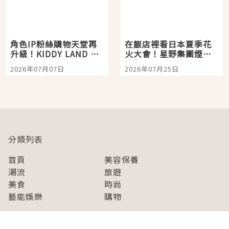
角色IP粉絲購物天堂再
在飯店裡看日本夏季花
升級！KIDDY LAND 原
火大會！星野集團煙火
宿店吉伊卡哇迎客，新
景觀飯店6選，讓你不用
2026年07月07日
2026年07月25日
開幕 OMOKADO 店3分
人擠人悠閒欣賞
即達
分類列表
首頁
美容保養
潮流
旅遊
美食
時尚
藝能娛樂
購物
關於Japaholic