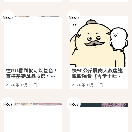
選
美食體驗！
No.
5
No.
6
在GU看到就可以包色！
快90公斤肌肉大叔能進
百搭基礎單品 6選，閉
電影院看《吉伊卡哇》
眼全收也不心疼
嗎？日本重金屬樂團
2026年07月25日
2026年08月03日
「打首」會長與nagano
老師一同給出了答案
No.
7
No.
8