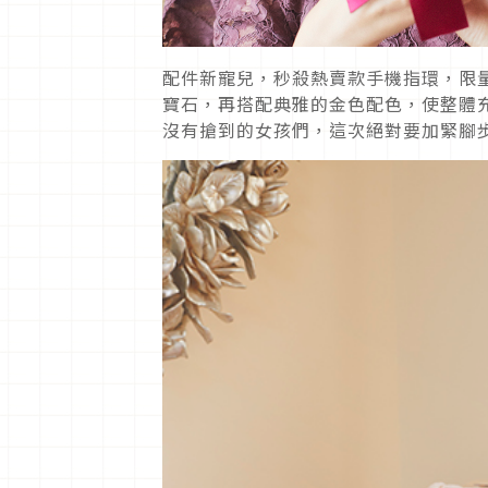
配件新寵兒，秒殺熱賣款手機指環，限
寶石，再搭配典雅的金色配色，使整體
沒有搶到的女孩們，這次絕對要加緊腳