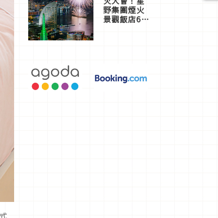
火大會！星
野集團煙火
景觀飯店6
選，讓你不
用人擠人悠
閒欣賞
法式