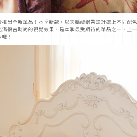
量推出全新單品！本季新款，以天鵝絨緞帶設計鑲上不同配
充滿復古時尚的視覺效果，是本季最受期待的單品之一，上
步囉！