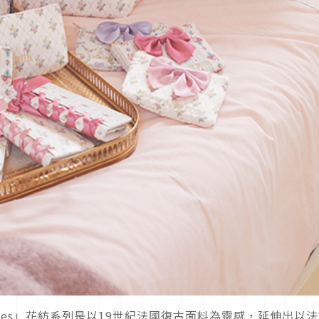
UR Textiles」花紡系列是以19世紀法國復古面料為靈感，延伸出以