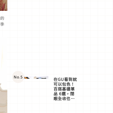
色的
一季
No.
5
在GU看到就
可以包色！
百搭基礎單
品 6選，閉
眼全收也不
心疼