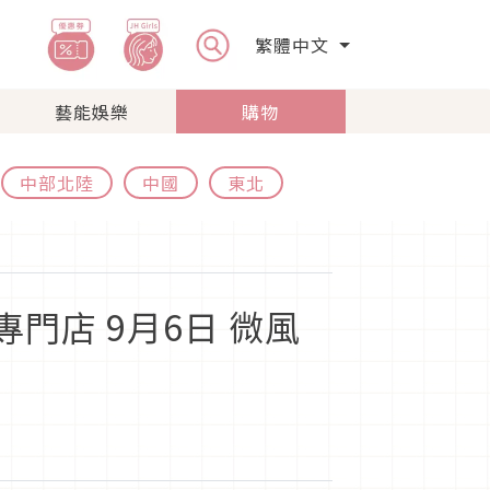
繁體中文
藝能娛樂
購物
中部北陸
中國
東北
專門店 9月6日 微風