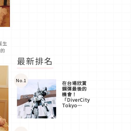
誕生
要的
最新排名
No.
1
在台場欣賞
鋼彈最後的
機會！
「DiverCity
Tokyo
Plaza」搭
船、購物、
美食及夜
景，一次全