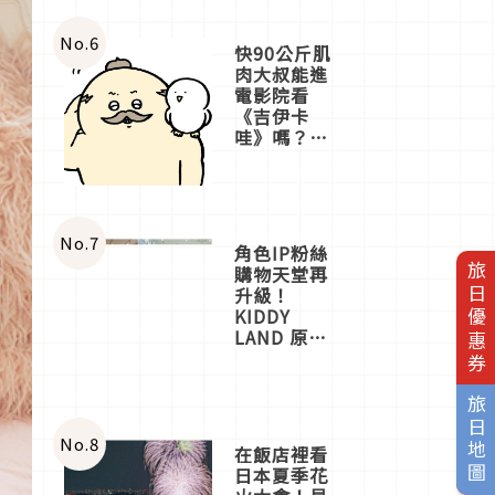
No.
6
快90公斤肌
肉大叔能進
電影院看
《吉伊卡
哇》嗎？日
本重金屬樂
團「打首」
會長與
nagano老師
一同給出了
No.
7
角色IP粉絲
答案
旅日優惠券
購物天堂再
升級！
KIDDY
LAND 原宿
店吉伊卡哇
迎客，新開
幕
旅日地圖
OMOKADO
店3分即達
No.
8
在飯店裡看
日本夏季花