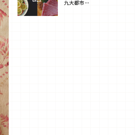
九大都市餐
廳，打造專
屬美食體
驗！