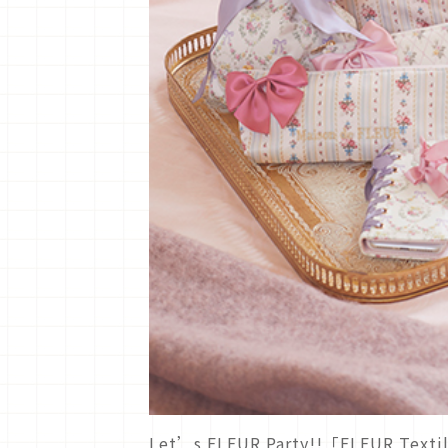
Let’s FLEUR Party!!「FLE