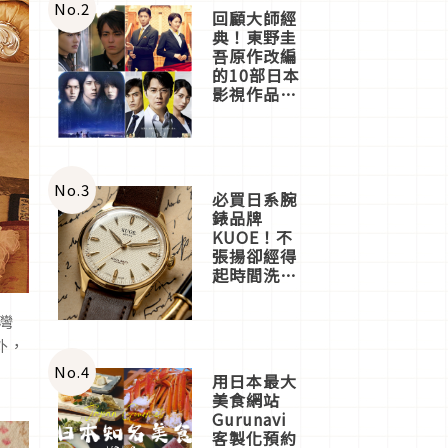
體驗
No.
2
回顧大師經
典！東野圭
吾原作改編
的10部日本
影視作品推
薦
No.
3
必買日系腕
錶品牌
KUOE！不
張揚卻經得
起時間洗鍊
的經典之作
五選
灣
外，
期
No.
4
用日本最大
美食網站
Gurunavi
客製化預約