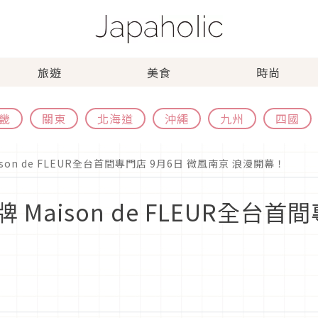
旅遊
美食
時尚
畿
關東
北海道
沖繩
九州
四國
on de FLEUR全台首間專門店 9月6日 微風南京 浪漫開幕！
aison de FLEUR全台首間