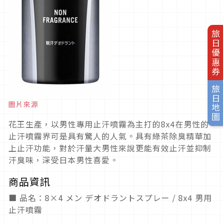
旅日優惠券
旅日地圖
圖片來源
花王生產，以男性專用止汗噴霧為主打的8x4在男性的
止汗噴霧界可是具有驚人的人氣。具有綠茶除臭精華加
上止汗功能，對於汗量大男性來說更能有效止汗並抑制
汗臭味，深受日本男性喜愛。
商品資訊
■ 品名：8×4 メン デオドラントスプレー / 8x4 男用
止汗噴霧