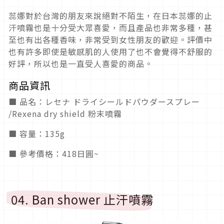
蕊娜對於台灣的朋友來說絕對不陌生，在日本蕊娜的止
汗噴霧也是十分受大眾喜愛，而且產品也非常多種，甚
至也有出各種香味，非常受到女性朋友的歡迎。評價中
也有許多即使是敏感肌的人使用了也不會覺得不舒服的
好評，所以也是一直受人喜愛的商品。
商品資訊
■ 品名：レセナ ドライシールドパウダースプレー
/Rexena dry shield 粉末噴霧
■ 容量：135g
■ 參考價格：418日圓~
04. Ban shower 止汗噴霧