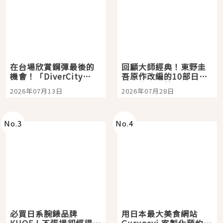
在台場欣賞鋼彈最後的
回顧大師經典！東野圭
機會！「DiverCity
吾原作改編的10部日本
Tokyo Plaza」搭船、
影視作品推薦
2026年07月13日
2026年07月28日
購物、美食及夜景，一
次全體驗
No.
3
No.
4
必買日系腕錶品牌
用日本最大美食網站
KUOE！不張揚卻經得起
Gurunavi 客製化預約九