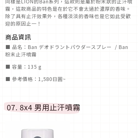
同樣是LION的Ban系列，這款則是屬於粉末狀的止汗噴
霧，這款商品的特色是在於它不會太過於濃厚的香味。
除了具有止汗效果外，各種淡淡的香味也是它如此受歡
迎的原因止一！
商品資訊
■ 品名：Ban デオドラントパウダースプレー / Ban
粉末止汗噴霧
■ 容量：135 g
■ 參考價格：1,580日圓~
07. 8x4 男用止汗噴霧