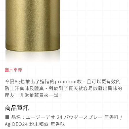
圖片來源
今夏Ag也推出了進階的premium款，且可以更有效的
防止汗臭味及體臭，對於到了夏天就容易散發出異味的
朋友，非常推薦買來一試！
商品資訊
■ 品名：エージーデオ 24 パウダースプレー 無香料 /
Ag DEO24 粉末噴霧 無香味