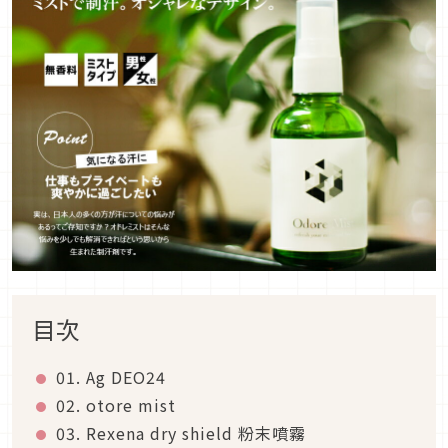
目次
01. Ag DEO24
02. otore mist
03. Rexena dry shield 粉末噴霧