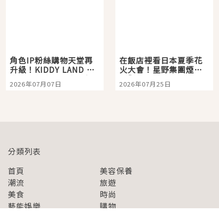
角色IP粉絲購物天堂再
在飯店裡看日本夏季花
升級！KIDDY LAND 原
火大會！星野集團煙火
宿店吉伊卡哇迎客，新
景觀飯店6選，讓你不用
2026年07月07日
2026年07月25日
開幕 OMOKADO 店3分
人擠人悠閒欣賞
即達
分類列表
首頁
美容保養
潮流
旅遊
美食
時尚
藝能娛樂
購物