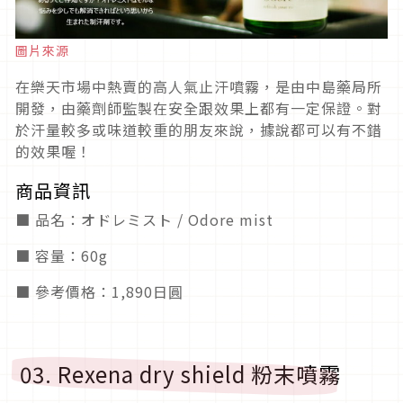
圖片來源
在樂天市場中熱賣的高人氣止汗噴霧，是由中島藥局所
開發，由藥劑師監製在安全跟效果上都有一定保證。對
於汗量較多或味道較重的朋友來說，據說都可以有不錯
的效果喔！
商品資訊
■ 品名：オドレミスト
/ Odore mist
■ 容量：60g
■ 參考價格：1,890日圓
03. Rexena dry shield 粉末噴霧