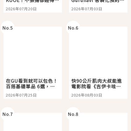
時間洗鍊的經典之作五
大都市餐廳，打造專屬
2026年07月20日
2026年07月03日
選
美食體驗！
No.
5
No.
6
在GU看到就可以包色！
快90公斤肌肉大叔能進
百搭基礎單品 6選，閉
電影院看《吉伊卡哇》
眼全收也不心疼
嗎？日本重金屬樂團
2026年07月25日
2026年08月03日
「打首」會長與nagano
老師一同給出了答案
No.
7
No.
8