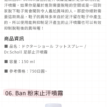
汗噴霧，如果你是屬於進到需要脫鞋的空間或是一回到
家脫下鞋子常會聞到令人尷尬異味的人，那麼你絕對需
要這款商品，鞋子的異味多來自於足汗留在鞋子中產生
的，所以使用能夠抑制足汗產生的止汗噴霧也可以有效
抑制脫鞋後的異味喔！
商品資訊
■ 品名：ドクターショール フットスプレー /
Dr.Scholl 足部止汗噴霧
■ 容量：150 ml
■ 參考價格：750日圓~
06. Ban 粉末止汗噴霧