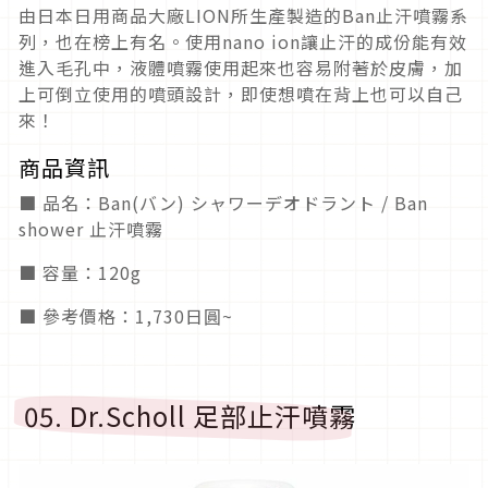
由日本日用商品大廠LION所生產製造的Ban止汗噴霧系
列，也在榜上有名。使用nano ion讓止汗的成份能有效
進入毛孔中，液體噴霧使用起來也容易附著於皮膚，加
上可倒立使用的噴頭設計，即使想噴在背上也可以自己
來！
商品資訊
■ 品名：
Ban(バン) シャワーデオドラント / Ban
shower 止汗噴霧
■ 容量：120g
■ 參考價格：1,730日圓~
05. Dr.Scholl 足部止汗噴霧