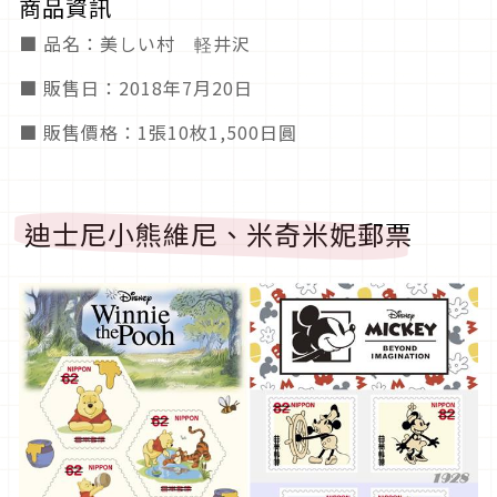
商品資訊
■ 品名：美しい村 軽井沢
■ 販售日：2018年7月20日
■ 販售價格：1張10枚1,500日圓
迪士尼小熊維尼、米奇米妮郵票