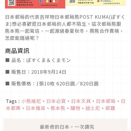
日本郵局的代表吉祥物日本郵局熊POST KUMA(ぽすく
ま)想必喜歡逛日本郵局的人都不陌生。這次郵局熊跟
熊本熊一起寫信、一起渡過春夏秋冬，兩熊合作賣萌，
怎麼能錯過呢？
商品資訊
■ 品名：ぽすくま＆くまモン
■ 販售日：2018年9月14日
■ 販售價格：1張10枚 620日圓／820日圓
Tags :
小熊維尼
、
日本必買
、
日本文具
、
日本郵局
、
日
本郵票
、
日本雜貨
、
熊本熊
、
購物
、
迪士尼
、
郵趣
最新奇的日本，一次讀完