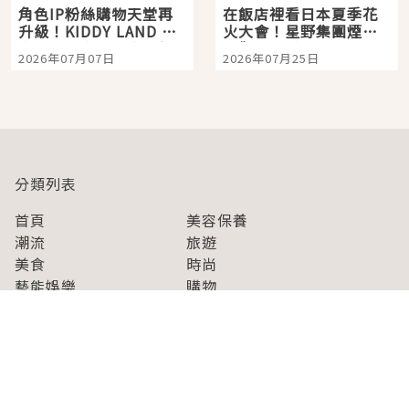
角色IP粉絲購物天堂再
在飯店裡看日本夏季花
升級！KIDDY LAND 原
火大會！星野集團煙火
宿店吉伊卡哇迎客，新
景觀飯店6選，讓你不用
2026年07月07日
2026年07月25日
開幕 OMOKADO 店3分
人擠人悠閒欣賞
即達
分類列表
首頁
美容保養
潮流
旅遊
美食
時尚
藝能娛樂
購物
關於Japaholic
關於我們
免責事項
寫手招募
Japaholic Girls招募