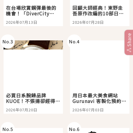
在台場欣賞鋼彈最後的
回顧大師經典！東野圭
機會！「DiverCity
吾原作改編的10部日本
Tokyo Plaza」搭船、
影視作品推薦
2026年07月13日
2026年07月28日
購物、美食及夜景，一
次全體驗
Share
No.
3
No.
4
必買日系腕錶品牌
用日本最大美食網站
KUOE！不張揚卻經得起
Gurunavi 客製化預約九
時間洗鍊的經典之作五
大都市餐廳，打造專屬
2026年07月20日
2026年07月03日
選
美食體驗！
No.
5
No.
6