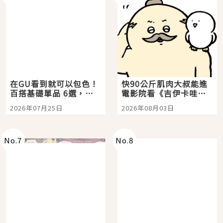
在GU看到就可以包色！
快90公斤肌肉大叔能進
百搭基礎單品 6選，閉
電影院看《吉伊卡哇》
眼全收也不心疼
嗎？日本重金屬樂團
2026年07月25日
2026年08月03日
「打首」會長與nagano
老師一同給出了答案
No.
7
No.
8