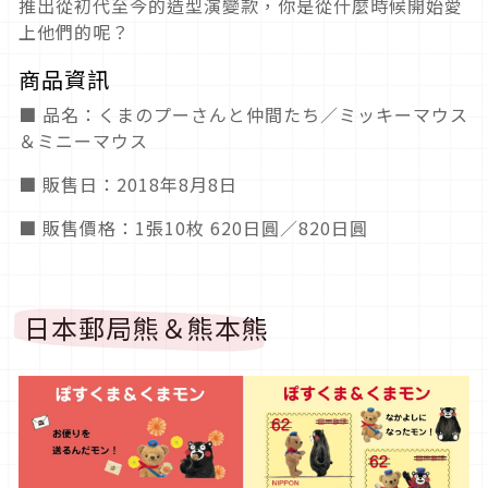
推出從初代至今的造型演變款，你是從什麼時候開始愛
上他們的呢？
商品資訊
■ 品名：くまのプーさんと仲間たち／ミッキーマウス
＆ミニーマウス
■ 販售日：2018年8月8日
■ 販售價格：1張10枚 620日圓／820日圓
日本郵局熊＆熊本熊