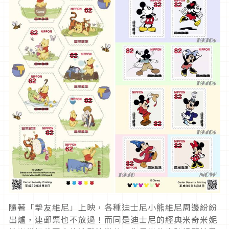
隨著「摯友維尼」上映，各種迪士尼小熊維尼周邊紛紛
出爐，連郵票也不放過！而同是迪士尼的經典米奇米妮