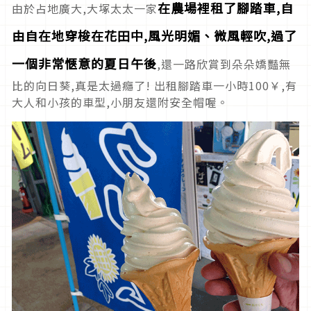
在農場裡租了腳踏車,自
由於占地廣大,大塚太太一家
由自在地穿梭在花田中,風光明媚、微風輕吹,過了
一個非常愜意的夏日午後
,還一路欣賞到朵朵嬌豔無
比的向日葵,真是太過癮了! 出租腳踏車一小時100￥,有
大人和小孩的車型,小朋友還附安全帽喔。