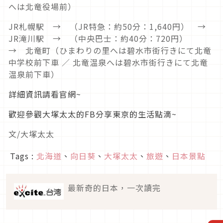
へは北竜役場前）
JR札幌駅 → （JR特急：約50分：1,640円） →
JR滝川駅 → （中央巴士：約40分：720円）
→ 北竜町（ひまわりの里へは碧水市街行きにて北竜
中学校前下車 ／ 北竜温泉へは碧水市街行きにて北竜
温泉前下車）
詳細資訊請看官網~
歡迎參觀大塚太太的FB分享東京的生活點滴~
文/大塚太太
Tags :
北海道
、
向日葵
、
大塚太太
、
旅遊
、
日本景點
最新奇的日本，一次讀完