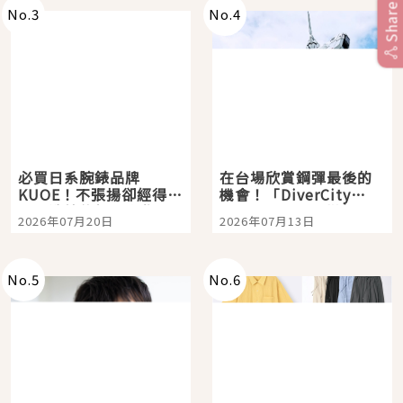
Share
No.
3
No.
4
必買日系腕錶品牌
在台場欣賞鋼彈最後的
KUOE！不張揚卻經得起
機會！「DiverCity
時間洗鍊的經典之作五
Tokyo Plaza」搭船、
2026年07月20日
2026年07月13日
選
購物、美食及夜景，一
次全體驗
No.
5
No.
6