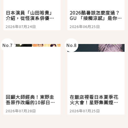
日本演員「山田裕貴」
2026酷暑該怎麼度過？
介紹，從怪演系俳優走
GU 「接觸涼感」是你的
向國民級日劇主角
夏日救星
2026年07月24日
2026年06月25日
No.
7
No.
8
回顧大師經典！東野圭
在飯店裡看日本夏季花
吾原作改編的10部日本
火大會！星野集團煙火
影視作品推薦
景觀飯店6選，讓你不用
2026年07月28日
2026年07月25日
人擠人悠閒欣賞