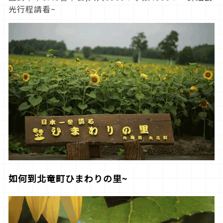
光行程請看~
如何到北竜町
ひまわりの
里~