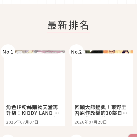
最新排名
No.
1
No.
2
角色IP粉絲購物天堂再
回顧大師經典！東野圭
升級！KIDDY LAND 原
吾原作改編的10部日本
宿店吉伊卡哇迎客，新
影視作品推薦
2026年07月07日
2026年07月28日
開幕 OMOKADO 店3分
即達