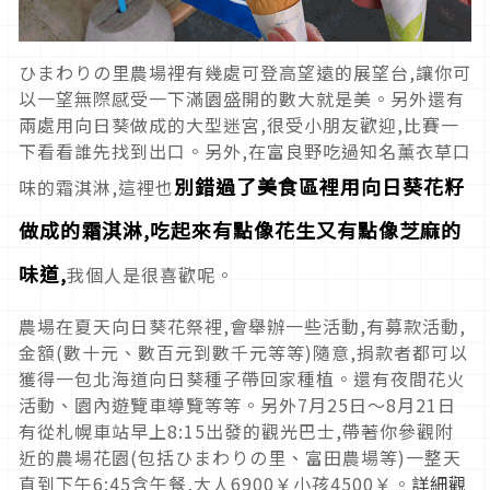
ひまわりの里農場裡有幾處可登高望遠的展望台,讓你可
以一望無際感受一下滿園盛開的數大就是美。另外還有
兩處用向日葵做成的大型迷宮,很受小朋友歡迎,比賽一
下看看誰先找到出口。另外,在富良野吃過知名薰衣草口
別錯過了美食區裡用向日葵花籽
味的霜淇淋,這裡也
做成的霜淇淋,吃起來有點像花生又有點像芝麻的
味道,
我個人是很喜歡呢。
農場在夏天向日葵花祭裡,會舉辦一些活動,有募款活動,
金額(數十元、數百元到數千元等等)隨意,捐款者都可以
獲得一包北海道向日葵種子帶回家種植。還有夜間花火
活動、園內遊覽車導覽等等。另外7月25日～8月21日
有從札幌車站早上8:15出發的觀光巴士,帶著你參觀附
近的農場花園(包括ひまわりの里、富田農場等)一整天
直到下午6:45含午餐,大人6900￥小孩4500￥。
詳細觀