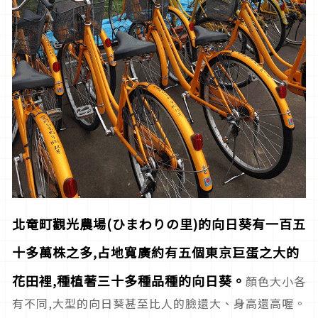
北竜町觀光農場
(
ひまわりの里
)
的向日葵有一百五
十多萬株之多
,
占地寬廣約有五個東京巨蛋之大的
花田裡
,
種植著三十多
種
品種的向日葵。
顏色大小各
有不同,大型的向日葵甚至比人的臉還大、身高還高喔。