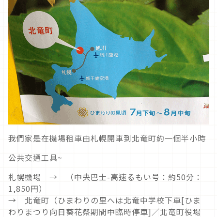
我們家是在機場租車由札幌開車到北竜町約一個半小時
公共交通工具~
札幌機場 → （中央巴士-高速るもい号：約50分：
1,850円）
→ 北竜町（ひまわりの里へは北竜中学校下車[ひま
わりまつり向日葵花祭期間中臨時停車]／北竜町役場