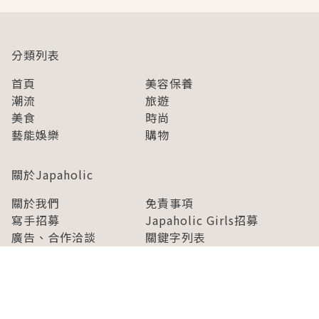
分類列表
首頁
美容保養
潮流
旅遊
美食
時尚
藝能娛樂
購物
關於Japaholic
關於我們
免責事項
寫手招募
Japaholic Girls招募
廣告、合作洽談
關鍵字列表
お問い合わせ