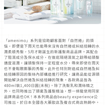
「amenimo」系列是協助顧客面對「自然捲」的煩
惱，即便是下雨天也能帶來沒有自然捲或糾結扭轉的水
潤柔順秀髮，5月才剛誕生的新護髮商品品牌。其配合
了阻濕成分及保水成分，在徹底隔絕濕氣之餘帶給頭髮
適度滋潤，讓頭髮保持一定程度水分，帶來即使在雨天
也不會鬆散膨脹的秀髮。此外也特別對造成自然捲及糾
結扭轉原因的髮絲內部構造進行研究，讓商品能從源頭
開始解決自然捲及糾結扭轉的現象。各款商品皆為
480ml裝1,400日圓(未稅)。除了洗髮乳和潤絲精之
外，也同時推出了頭套及護髮精油，想一條龍使用同家
品牌商品也OK！本系列商品由beauty experience公
司推出，於日本全國各大藥妝店及複合式商店熱銷中。