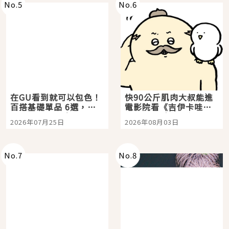
No.
5
No.
6
在GU看到就可以包色！
快90公斤肌肉大叔能進
百搭基礎單品 6選，閉
電影院看《吉伊卡哇》
眼全收也不心疼
嗎？日本重金屬樂團
2026年07月25日
2026年08月03日
「打首」會長與nagano
老師一同給出了答案
No.
7
No.
8