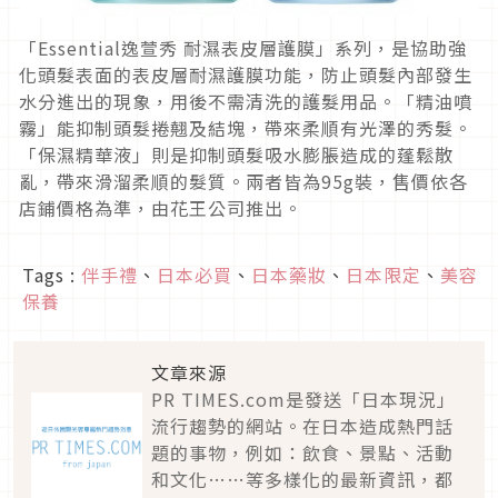
「Essential逸萱秀 耐濕表皮層護膜」系列，是協助強
化頭髮表面的表皮層耐濕護膜功能，防止頭髮內部發生
水分進出的現象，用後不需清洗的護髮用品。「精油噴
霧」能抑制頭髮捲翹及結塊，帶來柔順有光澤的秀髮。
「保濕精華液」則是抑制頭髮吸水膨脹造成的蓬鬆散
亂，帶來滑溜柔順的髮質。兩者皆為95g裝，售價依各
店鋪價格為準，由花王公司推出。
Tags :
伴手禮
、
日本必買
、
日本藥妝
、
日本限定
、
美容
保養
文章來源
PR TIMES.com是發送「日本現況」
流行趨勢的網站。在日本造成熱門話
題的事物，例如：飲食、景點、活動
和文化……等多樣化的最新資訊，都