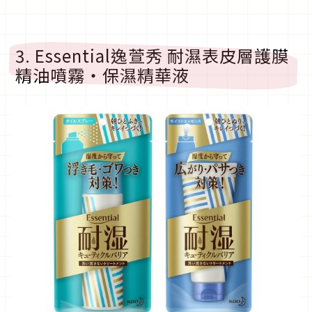
3. Essential逸萱秀 耐濕表皮層護膜
精油噴霧・保濕精華液