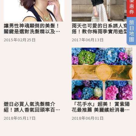
旅日優惠券
旅日地圖
讓男性神魂顛倒的美髮！
雨天也可愛的日系誘人穿
關鍵是選對洗髮精以及頭
搭！教你梅雨季實用造型
皮按摩！
2015年02月25日
2017年06月13日
遊日必買人氣洗髮精介
「花手水」超美！ 賞紫陽
紹！誘人香氣回頭率百分
花最推薦 美麗繽紛消暑神
百你愛哪一款？
組合
2018年05月17日
2018年06月01日