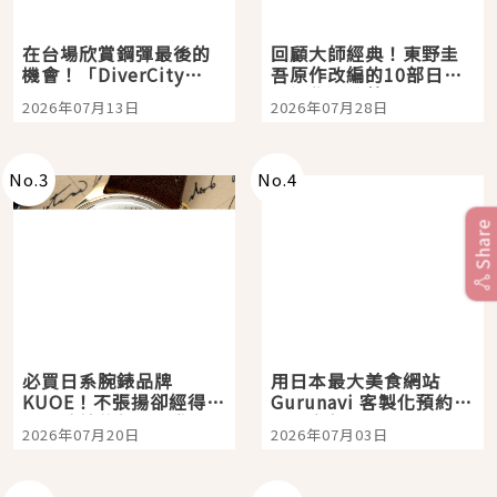
在台場欣賞鋼彈最後的
回顧大師經典！東野圭
機會！「DiverCity
吾原作改編的10部日本
Tokyo Plaza」搭船、
影視作品推薦
2026年07月13日
2026年07月28日
購物、美食及夜景，一
次全體驗
No.
3
No.
4
Share
必買日系腕錶品牌
用日本最大美食網站
KUOE！不張揚卻經得起
Gurunavi 客製化預約九
時間洗鍊的經典之作五
大都市餐廳，打造專屬
2026年07月20日
2026年07月03日
選
美食體驗！