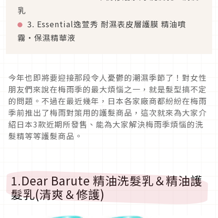
乳
3. Essential逸萱秀 耐濕表皮層護膜 精油噴
霧・保濕精華液
今年也即將要迎接那段令人憂鬱的潮濕季節了！對女性
朋友們來說在梅雨季的最大煩惱之一，就是髮型搞不定
的問題。不過在最近幾年，日本各家廠商都紛紛在梅雨
季前推出了梅雨對策用的護髮商品，這次就來為大家介
紹日本3款近期所發售、能為大家解決梅雨季煩惱的洗
髮精等等護髮商品。
1.Dear Barute 精油洗髮乳＆精油護
髮乳(清爽＆修護)