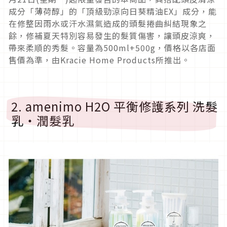
成分「薄荷醇」的「頂級勁涼向日葵精油EX」成分，能
在修整因雨水或汗水濕氣造成的頭髮捲曲糾結現象之
餘，修補夏天特別容易發生的髮質傷害，讓頭皮涼爽，
帶來柔順的秀髮。容量為500ml+500g，價格以各店面
售價為準，由Kracie Home Products所推出。
2. amenimo H2O 平衡修護系列 洗髮
乳・潤髮乳