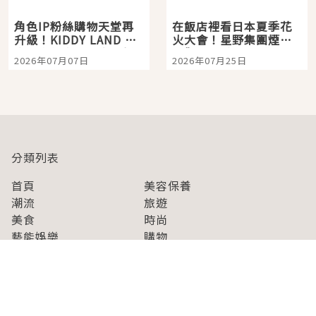
角色IP粉絲購物天堂再
在飯店裡看日本夏季花
升級！KIDDY LAND 原
火大會！星野集團煙火
宿店吉伊卡哇迎客，新
景觀飯店6選，讓你不用
2026年07月07日
2026年07月25日
開幕 OMOKADO 店3分
人擠人悠閒欣賞
即達
分類列表
首頁
美容保養
潮流
旅遊
美食
時尚
藝能娛樂
購物
關於Japaholic
關於我們
免責事項