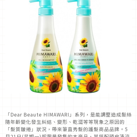
「Dear Beaute HIMAWARI」系列，是能調整造成髮絲
隨年齡變化發生糾結、變形、乾澀等等現象之原因的
「髮質皺捲」狀況，帶來筆直秀髮的護髮商品品牌。5
月21日(星期一)起限量發售的本商品，其搭配頭皮清涼