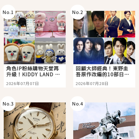
No.
1
No.
2
角色IP粉絲購物天堂再
回顧大師經典！東野圭
升級！KIDDY LAND 原
吾原作改編的10部日本
宿店吉伊卡哇迎客，新
影視作品推薦
2026年07月07日
2026年07月28日
開幕 OMOKADO 店3分
即達
No.
3
No.
4