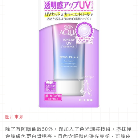
圖片來源
除了有防曬係數50外，還加入了色光調控技術，塗抹後
會讓膚色更白皙透亮。且內含細微的珠光亮粉，可讓皮