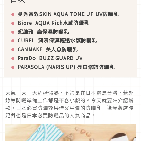
曼秀雷敦SKIN AQUA
TONE UP UV防曬乳
Biore
AQUA Rich水感防曬乳
妮維雅
高保濕防曬乳
CUREL
潤浸保濕輕透水感防曬乳
CANMAKE
美人魚防曬乳
ParaDo
BUZZ GUARD UV
PARASOLA (NARIS UP)
亮白修飾防曬乳
天氣一天一天逐漸轉熱，不管是在日本還是台灣，紫外
線等防曬準備工作都是不容小覷的。今天就要來介紹幾
款，日本必買防曬效果佳又平價的防曬乳！逛藥妝店時
絕對也是日本必買防曬品的人氣商品！