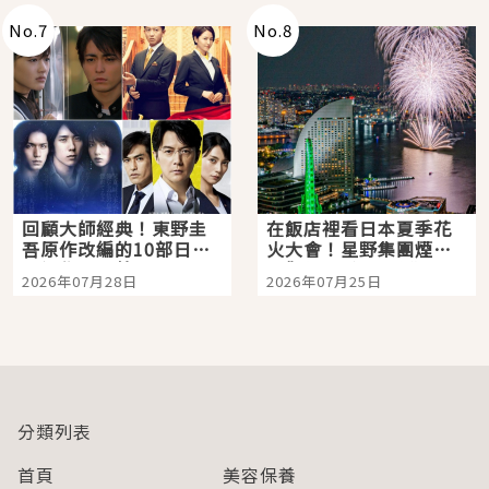
No.
7
No.
8
回顧大師經典！東野圭
在飯店裡看日本夏季花
吾原作改編的10部日本
火大會！星野集團煙火
影視作品推薦
景觀飯店6選，讓你不用
2026年07月28日
2026年07月25日
人擠人悠閒欣賞
分類列表
首頁
美容保養