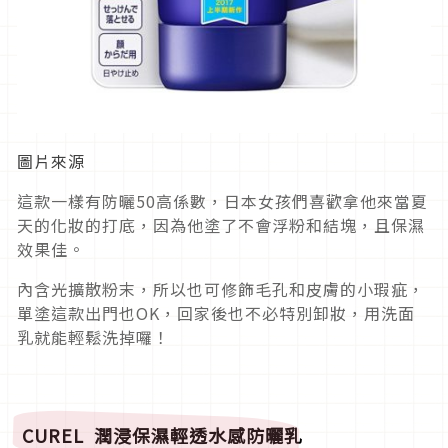
圖片來源
這款一樣有防曬50高係數，日本女孩們喜歡拿他來當夏
天的化妝的打底，因為他塗了不會浮粉和結塊，且保濕
效果佳。
內含光擴散粉末，所以也可修飾毛孔和皮膚的小瑕疵，
單塗這款出門也OK，回家後也不必特別卸妝，用洗面
乳就能輕鬆洗掉囉！
CUREL
潤浸保濕輕透水感防曬乳