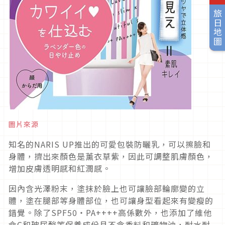
旅日地圖
圖片來源
知名的NARIS UP推出的可愛包裝防曬乳，可以擦臉和
身體，擠出來顏色是薰衣草紫，因此可調整肌膚顏色，
增加皮膚透明感和紅潤感。
因內含光澤粉末，塗抹於臉上也可讓臉部輪廓變的立
體，塗在腿部等身體部位，也可讓身型看起來有變瘦的
錯覺。除了SPF50・PA++++高係數外，也添加了維他
命C和玻尿酸等保養成份且不含香料和礦物油，耐水耐