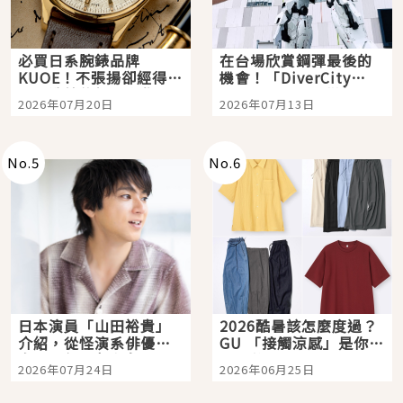
必買日系腕錶品牌
在台場欣賞鋼彈最後的
KUOE！不張揚卻經得起
機會！「DiverCity
時間洗鍊的經典之作五
Tokyo Plaza」搭船、
2026年07月20日
2026年07月13日
選
購物、美食及夜景，一
次全體驗
No.
5
No.
6
日本演員「山田裕貴」
2026酷暑該怎麼度過？
介紹，從怪演系俳優走
GU 「接觸涼感」是你的
向國民級日劇主角
夏日救星
2026年07月24日
2026年06月25日