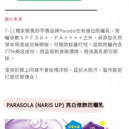
圖片來源
7-11獨家販售的平價品牌Parado也有推出防曬乳，防
曬係數ＳＰＦ５０＋、ＰＡ＋＋＋＋之外，另添加天然
草本保濕成份檸檬桉，可預防蚊蟲叮咬。這款防曬內含
77%美容成份，而且低刺激無酒精，用洗面乳即可卸
除。
塗抹於臉上同樣不會結塊浮粉，且抗水耐汗，當作妝前
打底也很適合！
PARASOLA (NARIS UP)
亮白修飾防曬乳