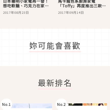
日本聰明小家電再一發！
馬卡龍色系廚房家電
想吃軟糖、巧克力在家輕
「Toffy」再度推出三款讓
鬆做
人愛不釋手的新商品囉！
2017年08月23日
2017年09月14日
妳可能會喜歡
最新排名
No.
1
No.
2