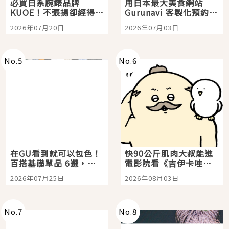
必買日系腕錶品牌
用日本最大美食網站
KUOE！不張揚卻經得起
Gurunavi 客製化預約九
時間洗鍊的經典之作五
大都市餐廳，打造專屬
2026年07月20日
2026年07月03日
選
美食體驗！
No.
5
No.
6
在GU看到就可以包色！
快90公斤肌肉大叔能進
百搭基礎單品 6選，閉
電影院看《吉伊卡哇》
眼全收也不心疼
嗎？日本重金屬樂團
2026年07月25日
2026年08月03日
「打首」會長與nagano
老師一同給出了答案
No.
7
No.
8