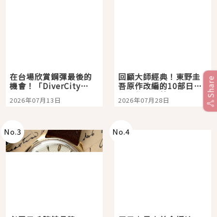
在台場欣賞鋼彈最後的
回顧大師經典！東野圭
Share
機會！「DiverCity
吾原作改編的10部日本
Tokyo Plaza」搭船、
影視作品推薦
2026年07月13日
2026年07月28日
購物、美食及夜景，一
次全體驗
No.
3
No.
4