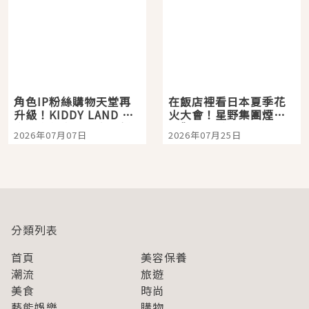
角色IP粉絲購物天堂再
在飯店裡看日本夏季花
升級！KIDDY LAND 原
火大會！星野集團煙火
宿店吉伊卡哇迎客，新
景觀飯店6選，讓你不用
2026年07月07日
2026年07月25日
開幕 OMOKADO 店3分
人擠人悠閒欣賞
即達
分類列表
首頁
美容保養
潮流
旅遊
美食
時尚
藝能娛樂
購物