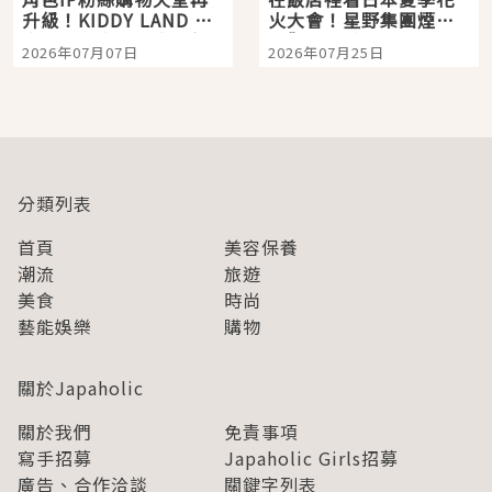
升級！KIDDY LAND 原
火大會！星野集團煙火
宿店吉伊卡哇迎客，新
景觀飯店6選，讓你不用
2026年07月07日
2026年07月25日
開幕 OMOKADO 店3分
人擠人悠閒欣賞
即達
分類列表
首頁
美容保養
潮流
旅遊
美食
時尚
藝能娛樂
購物
關於Japaholic
關於我們
免責事項
寫手招募
Japaholic Girls招募
廣告、合作洽談
關鍵字列表