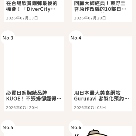
在台場欣賞鋼彈最後的
回顧大師經典！東野圭
機會！「DiverCity
吾原作改編的10部日本
Tokyo Plaza」搭船、
影視作品推薦
2026年07月13日
2026年07月28日
購物、美食及夜景，一
次全體驗
No.
3
No.
4
必買日系腕錶品牌
用日本最大美食網站
KUOE！不張揚卻經得起
Gurunavi 客製化預約九
時間洗鍊的經典之作五
大都市餐廳，打造專屬
2026年07月20日
2026年07月03日
選
美食體驗！
No.
5
No.
6