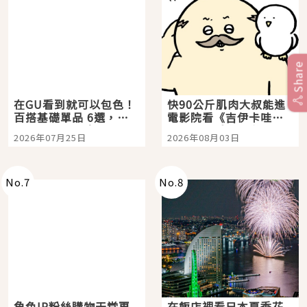
Share
在GU看到就可以包色！
快90公斤肌肉大叔能進
百搭基礎單品 6選，閉
電影院看《吉伊卡哇》
眼全收也不心疼
嗎？日本重金屬樂團
2026年07月25日
2026年08月03日
「打首」會長與nagano
老師一同給出了答案
No.
7
No.
8
角色IP粉絲購物天堂再
在飯店裡看日本夏季花