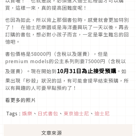
以買喔！ 也就是說，必須進入迪士尼裡面才可以購
買，這樣一來，真的提高困難度呢！
也因為如此，所以背上那個書包時，感覺就會更加特別
了！ 在迪士尼樂園或是海洋盡興玩了一天以後，再去
訂購的書包，想必對小孩子而言，一定是畢生難忘的回
憶吧。
書包價格是58000円（含稅以及運費），但是
premium models的公主系列則要75000円（含稅以
10月31日為止接受預購
及運費）。現在開始到
。如
果出現「秒殺」狀況的話，有可能會提早結束預購，所
以有興趣的人可要早點預約了！
看更多的照片
Tags :
娛樂
、
日式書包
、
東京迪士尼
、
迪士尼
文章來源