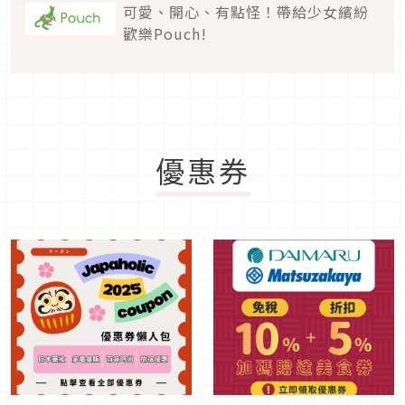
可愛、開心、有點怪！帶給少女繽紛
歡樂Pouch!
優惠券