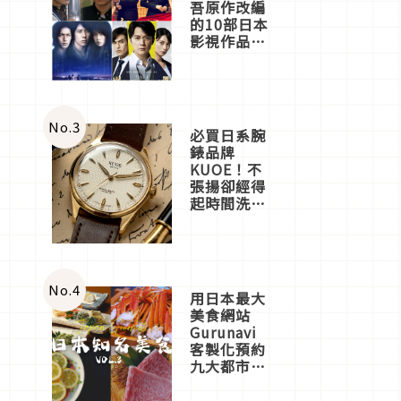
吾原作改編
的10部日本
影視作品推
薦
No.
3
必買日系腕
錶品牌
KUOE！不
張揚卻經得
起時間洗鍊
的經典之作
五選
No.
4
用日本最大
美食網站
Gurunavi
客製化預約
九大都市餐
廳，打造專
屬美食體