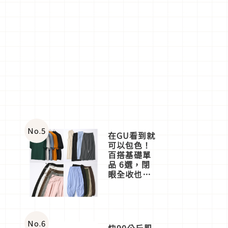
No.
5
在GU看到就
可以包色！
百搭基礎單
品 6選，閉
眼全收也不
心疼
No.
6
快90公斤肌