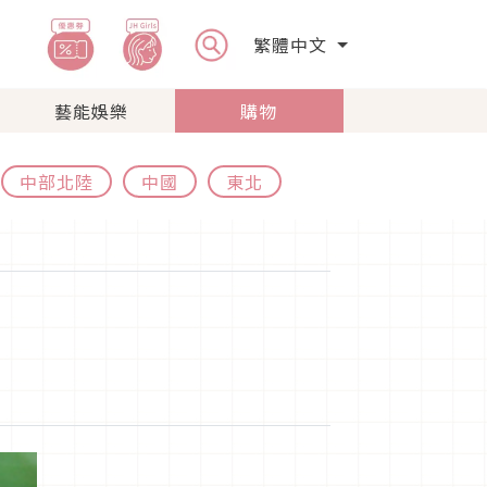
繁體中文
藝能娛樂
購物
中部北陸
中國
東北