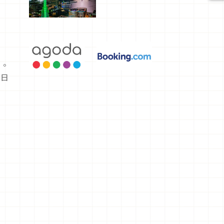
選，讓你不
用人擠人悠
閒欣賞
用。
平日
愛