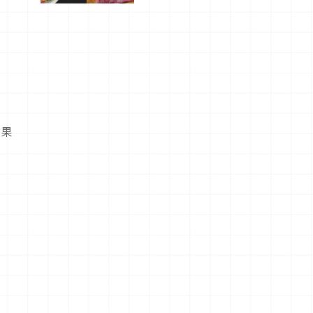
驗！
糖果