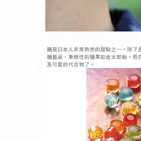
糖是日本人非常熟悉的甜點之一。除了
糖藝品，象徵性的糖果如金太郎飴。而
及可愛的代言物了。