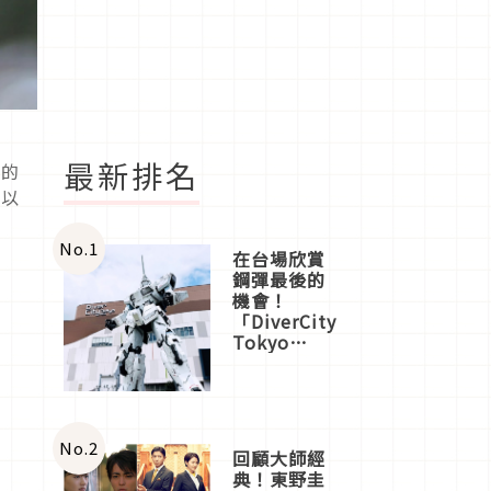
最新排名
膩的
亮以
No.
1
在台場欣賞
鋼彈最後的
機會！
「DiverCity
Tokyo
Plaza」搭
船、購物、
美食及夜
景，一次全
體驗
No.
2
回顧大師經
典！東野圭