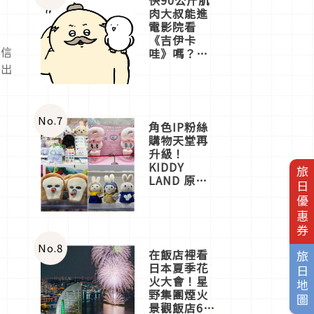
肉大叔能進
電影院看
《吉伊卡
置信
哇》嗎？日
本重金屬樂
做出
團「打首」
會長與
nagano老師
一同給出了
No.
7
角色IP粉絲
答案
購物天堂再
升級！
KIDDY
旅日優惠券
LAND 原宿
店吉伊卡哇
迎客，新開
幕
OMOKADO
店3分即達
No.
8
在飯店裡看
旅日地圖
日本夏季花
火大會！星
野集團煙火
景觀飯店6