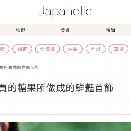
旅遊
美食
時尚
畿
關東
北海道
沖繩
九州
四國
果所做成的鮮豔首飾
買的糖果所做成的鮮豔首飾