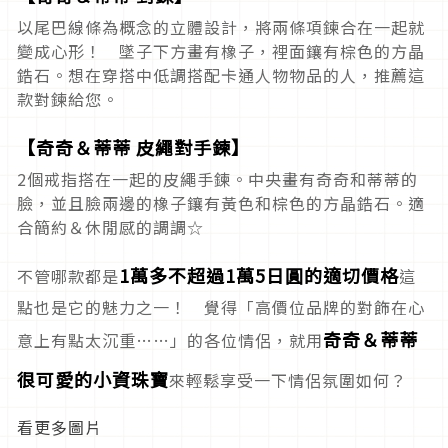
以尾巴線條為概念的立體設計，將兩條項鍊合在一起就
變成心形！ 墜子下方畫有橡子，裡面鑲有棕色的方晶
鋯石。想在穿搭中低調搭配卡通人物物品的人，推薦這
款對鍊給您。
【奇奇＆蒂蒂 皮繩對手鍊】
2個戒指搭在一起的皮繩手鍊。中央畫有奇奇和蒂蒂的
臉，並且臉兩邊的橡子鑲有黃色和棕色的方晶鋯石。適
合簡約＆休閒感的調調☆
1萬多不超過1萬5日圓的適切價格
不管哪款都是
這
點也是它的魅力之一！ 覺得「高價位品牌的對飾在心
奇奇＆蒂蒂
意上有點太沉重……」的各位情侶，就用
很可愛的小資珠寶
來輕鬆享受一下情侶氛圍如何？
看更多圖片