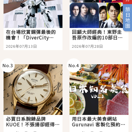
旅日地圖
在台場欣賞鋼彈最後的
回顧大師經典！東野圭
機會！「DiverCity
吾原作改編的10部日本
Tokyo Plaza」搭船、
影視作品推薦
2026年07月13日
2026年07月28日
購物、美食及夜景，一
次全體驗
No.
3
No.
4
必買日系腕錶品牌
用日本最大美食網站
KUOE！不張揚卻經得起
Gurunavi 客製化預約九
時間洗鍊的經典之作五
大都市餐廳，打造專屬