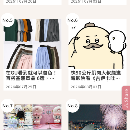
2026年07月20日
2026年07月03日
選
美食體驗！
No.
5
No.
6
在GU看到就可以包色！
快90公斤肌肉大叔能進
百搭基礎單品 6選，閉
電影院看《吉伊卡哇》
眼全收也不心疼
嗎？日本重金屬樂團
2026年07月25日
2026年08月03日
「打首」會長與nagano
Share
老師一同給出了答案
No.
7
No.
8