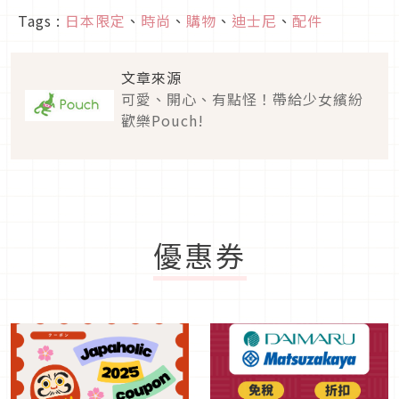
Tags :
日本限定
、
時尚
、
購物
、
迪士尼
、
配件
文章來源
可愛、開心、有點怪！帶給少女繽紛
歡樂Pouch!
優惠券