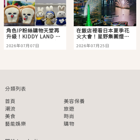
角色IP粉絲購物天堂再
在飯店裡看日本夏季花
升級！KIDDY LAND 原
火大會！星野集團煙火
宿店吉伊卡哇迎客，新
景觀飯店6選，讓你不用
2026年07月07日
2026年07月25日
開幕 OMOKADO 店3分
人擠人悠閒欣賞
即達
分類列表
首頁
美容保養
潮流
旅遊
美食
時尚
藝能娛樂
購物