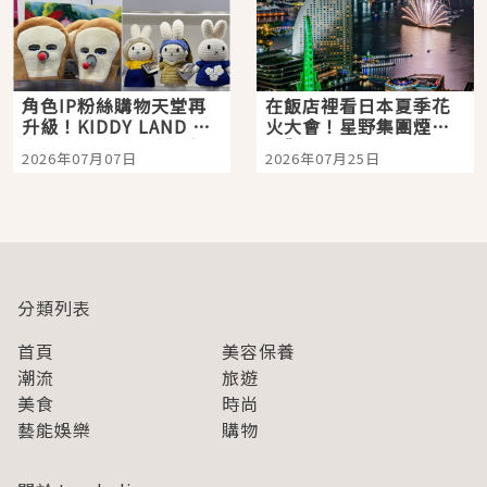
角色IP粉絲購物天堂再
在飯店裡看日本夏季花
升級！KIDDY LAND 原
火大會！星野集團煙火
宿店吉伊卡哇迎客，新
景觀飯店6選，讓你不用
2026年07月07日
2026年07月25日
開幕 OMOKADO 店3分
人擠人悠閒欣賞
即達
分類列表
首頁
美容保養
潮流
旅遊
美食
時尚
藝能娛樂
購物