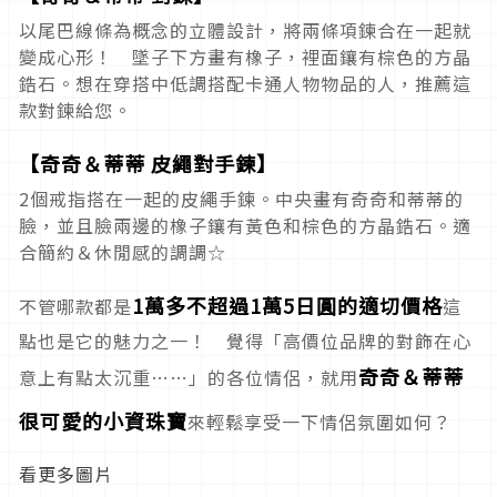
以尾巴線條為概念的立體設計，將兩條項鍊合在一起就
變成心形！ 墜子下方畫有橡子，裡面鑲有棕色的方晶
鋯石。想在穿搭中低調搭配卡通人物物品的人，推薦這
款對鍊給您。
【奇奇＆蒂蒂 皮繩對手鍊】
2個戒指搭在一起的皮繩手鍊。中央畫有奇奇和蒂蒂的
臉，並且臉兩邊的橡子鑲有黃色和棕色的方晶鋯石。適
合簡約＆休閒感的調調☆
1萬多不超過1萬5日圓的適切價格
不管哪款都是
這
點也是它的魅力之一！ 覺得「高價位品牌的對飾在心
奇奇＆蒂蒂
意上有點太沉重……」的各位情侶，就用
很可愛的小資珠寶
來輕鬆享受一下情侶氛圍如何？
看更多圖片