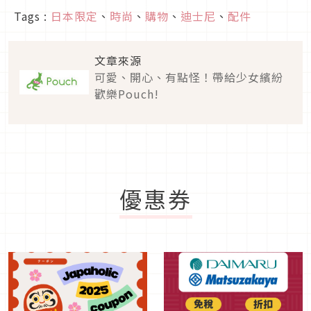
Tags :
日本限定
、
時尚
、
購物
、
迪士尼
、
配件
文章來源
可愛、開心、有點怪！帶給少女繽紛
歡樂Pouch!
優惠券