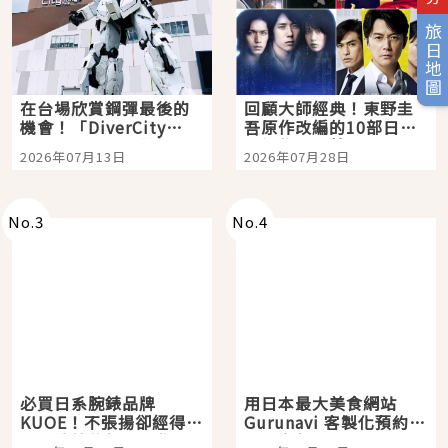
旅日地圖
在台場欣賞鋼彈最後的
回顧大師經典！東野圭
機會！「DiverCity
吾原作改編的10部日本
Tokyo Plaza」搭船、
影視作品推薦
2026年07月13日
2026年07月28日
購物、美食及夜景，一
次全體驗
No.
3
No.
4
必買日系腕錶品牌
用日本最大美食網站
KUOE！不張揚卻經得起
Gurunavi 客製化預約九
時間洗鍊的經典之作五
大都市餐廳，打造專屬