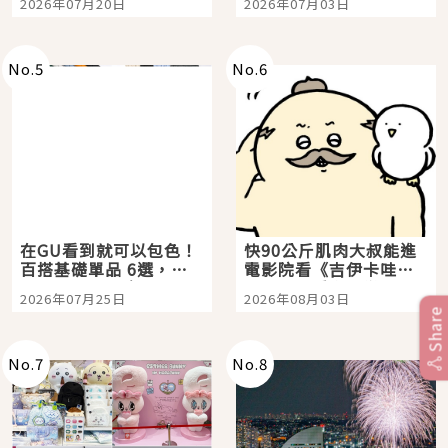
2026年07月20日
2026年07月03日
選
美食體驗！
No.
5
No.
6
在GU看到就可以包色！
快90公斤肌肉大叔能進
百搭基礎單品 6選，閉
電影院看《吉伊卡哇》
眼全收也不心疼
嗎？日本重金屬樂團
2026年07月25日
2026年08月03日
「打首」會長與nagano
Share
老師一同給出了答案
No.
7
No.
8