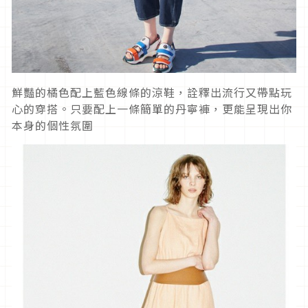
鮮豔的橘色配上藍色線條的涼鞋，詮釋出流行又帶點玩
心的穿搭。只要配上一條簡單的丹寧褲，更能呈現出你
本身的個性氛圍