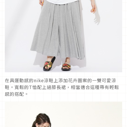
在具運動感的nike涼鞋上添加花卉圖案的一雙可愛涼
鞋。寬鬆的T恤配上過膝長裙，相當適合這種帶有輕鬆
感的搭配。