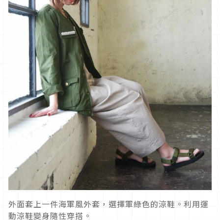
外面套上一件海軍風外套，選擇軍綠色的涼鞋。利用運
動涼鞋變身隨性穿搭。