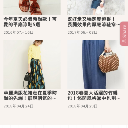
今年夏天必備時尚款！可
既好走又穩定度超群！
愛的平底涼鞋5選
長腿效果的厚底涼鞋穿搭
Share
示範♡
2016年07月16日
2017年06月08日
華麗滿版花裙走在夏季時
2018春夏大活躍的竹編
尚的先端！展現朝氣的日
包！悠閒風格當中也別忘
系裙子款式大集合
優雅
2018年04月24日
2018年04月29日