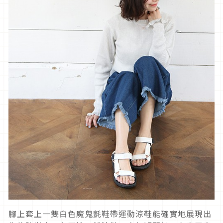
腳上套上一雙白色魔鬼氈鞋帶運動涼鞋能確實地展現出