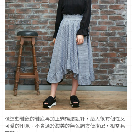
像運動鞋般的鞋底再加上蝴蝶結設計，給人很有個性又
可愛的印象。不會過於甜美的無色調方便搭配，相當具