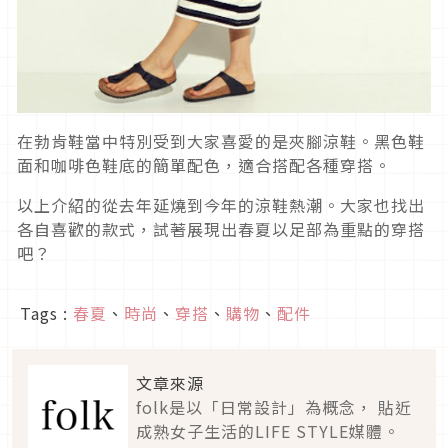
在勃肯鞋當中特別受到大家喜愛的是夾腳涼鞋。黑色鞋
面和咖啡色鞋底的簡單配色，適合搭配各種穿搭。
以上介紹的從去年延燒到今年的涼鞋熱潮。大家也找出
各自喜歡的款式，試著展現出春夏以足部為重點的穿搭
吧？
Tags :
春夏
、
時尚
、
穿搭
、
購物
、
配件
文章來源
folk是以「日常設計」為概念， 貼近
成熟女子生活的LIFE STYLE媒體。