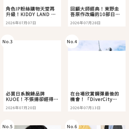
角色IP粉絲購物天堂再
回顧大師經典！東野圭
升級！KIDDY LAND 原
吾原作改編的10部日本
宿店吉伊卡哇迎客，新
影視作品推薦
2026年07月07日
2026年07月28日
開幕 OMOKADO 店3分
即達
No.
3
No.
4
必買日系腕錶品牌
在台場欣賞鋼彈最後的
KUOE！不張揚卻經得起
機會！「DiverCity
時間洗鍊的經典之作五
Tokyo Plaza」搭船、
2026年07月20日
2026年07月13日
選
購物、美食及夜景，一
次全體驗
No.
5
No.
6