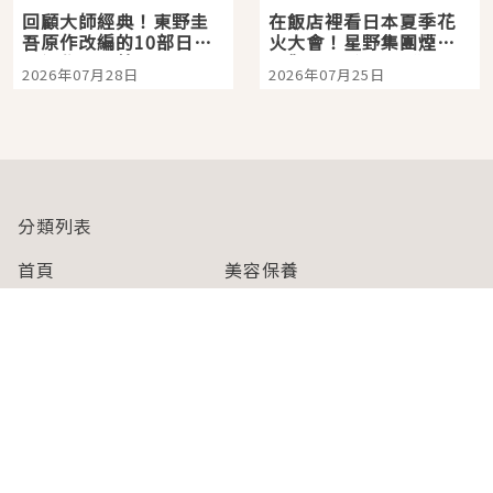
回顧大師經典！東野圭
在飯店裡看日本夏季花
吾原作改編的10部日本
火大會！星野集團煙火
影視作品推薦
景觀飯店6選，讓你不用
2026年07月28日
2026年07月25日
人擠人悠閒欣賞
分類列表
首頁
美容保養
潮流
旅遊
美食
時尚
藝能娛樂
購物
關於Japaholic
關於我們
免責事項
寫手招募
Japaholic Girls招募