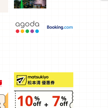
選，讓你不
用人擠人悠
閒欣賞