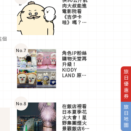
肉大叔能進
電影院看
了
《吉伊卡
佈
哇》嗎？日
本重金屬樂
團「打首」
這個
會長與
nagano老師
一同給出了
No.
7
角色IP粉絲
答案
購物天堂再
升級！
KIDDY
旅日優惠券
LAND 原宿
店吉伊卡哇
迎客，新開
幕
OMOKADO
店3分即達
No.
8
在飯店裡看
旅日地圖
日本夏季花
火大會！星
野集團煙火
，
景觀飯店6