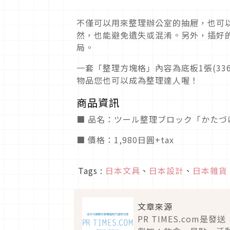
不僅可以用來整理辦公室的抽屜，也可
然，也能避免遺失或混淆。另外，插好
局。
一套「整理方塊格」內容為底板1張(33
物品您也可以成為整理達人喔！
商品資訊
■ 品名：ツール整理ブロック「かたづ
■ 價格：1,980日圓+tax
Tags :
日本文具
、
日本設計
、
日本雜貨
文章來源
PR TIMES.co