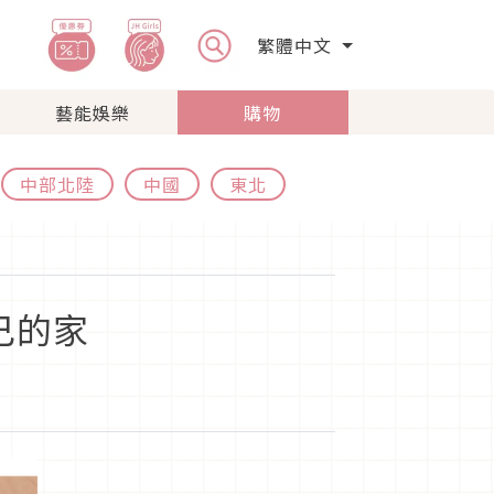
繁體中文
藝能娛樂
購物
中部北陸
中國
東北
己的家