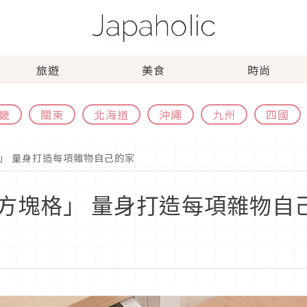
旅遊
美食
時尚
畿
關東
北海道
沖繩
九州
四國
」 量身打造每項雜物自己的家
方塊格」 量身打造每項雜物自