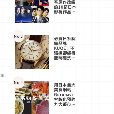
吾原作改編
的10部日本
影視作品推
薦
No.
3
必買日系腕
錶品牌
KUOE！不
張揚卻經得
起時間洗鍊
的經典之作
五選
，將
No.
4
用日本最大
美食網站
Gurunavi
客製化預約
九大都市餐
廳，打造專
屬美食體