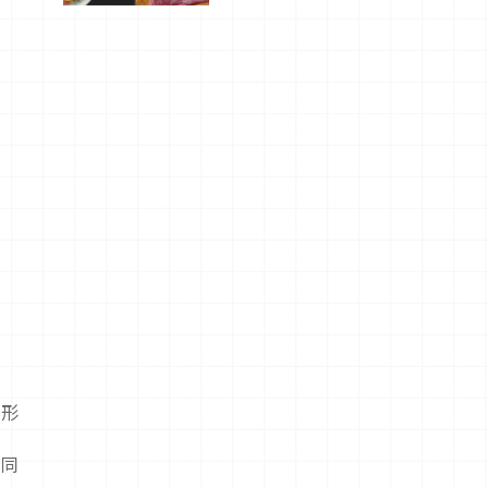
驗！
形形
不同