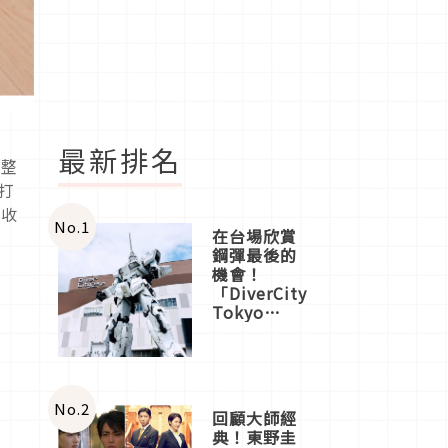
最新排名
「整
打
的收
No.
1
在台場欣賞
鋼彈最後的
機會！
「DiverCity
Tokyo
Plaza」搭
船、購物、
美食及夜
景，一次全
體驗
No.
2
回顧大師經
典！東野圭