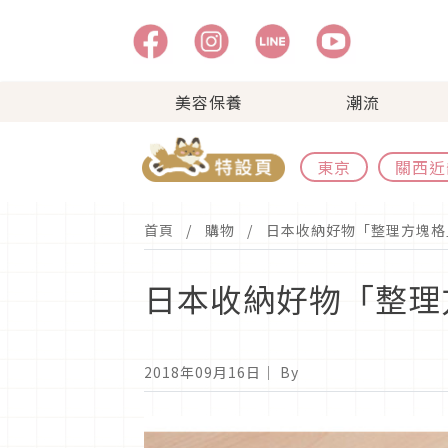
美容保養
潮流
東京
關西近
首頁
購物
日本收納好物「整理方塊格
日本收納好物「整理
2018年09月16日
｜ By