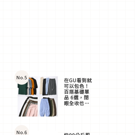
No.
5
在GU看到就
可以包色！
百搭基礎單
品 6選，閉
眼全收也不
心疼
No.
6
快90公斤肌