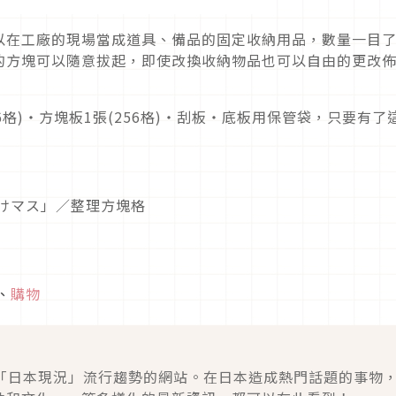
以在工廠的現場當成道具、備品的固定收納用品，數量一目
的方塊可以隨意拔起，即使改換收納物品也可以自由的更改
6格)・方塊板1張(256格)・刮板・底板用保管袋，只要有了
けマス」／整理方塊格
、
購物
m是發送「日本現況」流行趨勢的網站。在日本造成熱門話題的事物