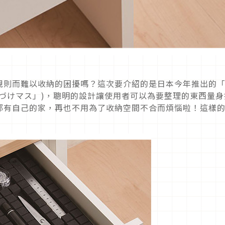
規則而難以收納的困擾嗎？這次要介紹的是日本今年推出的
づけマス」)，聰明的設計讓使用者可以為要整理的東西量身
都有自己的家，再也不用為了收納空間不合而煩惱啦！這樣