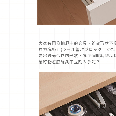
大家有因為抽屜中的文具、雜貨形狀不
理方塊格」(ツール整理ブロック「かた
造出最適合它的形狀，讓每個收納物品
納好物怎麼能夠不立刻入手呢？