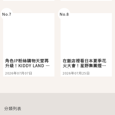
老師一同給出了答案
No.
7
No.
8
角色IP粉絲購物天堂再
在飯店裡看日本夏季花
升級！KIDDY LAND 原
火大會！星野集團煙火
宿店吉伊卡哇迎客，新
景觀飯店6選，讓你不用
2026年07月07日
2026年07月25日
開幕 OMOKADO 店3分
人擠人悠閒欣賞
即達
分類列表