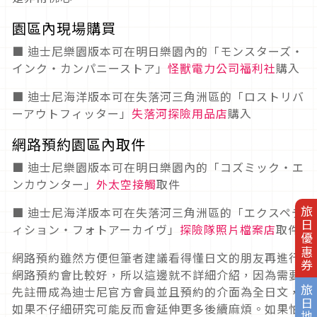
園區內現場購買
■ 迪士尼樂園版本可在明日樂園內的「モンスターズ・
インク・カンパニーストア」
怪獸電力公司福利社
購入
■ 迪士尼海洋版本可在失落河三角洲區的「ロストリバ
ーアウトフィッター」
失落河探險用品店
購入
網路預約園區內取件
■ 迪士尼樂園版本可在明日樂園內的「コズミック・エ
ンカウンター」
外太空接觸
取件
■ 迪士尼海洋版本可在失落河三角洲區的「エクスペデ
旅日優惠券
ィション・フォトアーカイヴ」
探險隊照片檔案店
取件
網路預約雖然方便但筆者建議看得懂日文的朋友再進行
網路預約會比較好，所以這邊就不詳細介紹，因為需要
先註冊成為迪士尼官方會員並且預約的介面為全日文，
旅日地圖
如果不仔細研究可能反而會延伸更多後續麻煩。如果怕