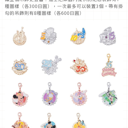
種圖樣（各300日圓），一次最多可以裝置3個。帶有掛
勾的吊飾則有8種圖樣（各600日圓）