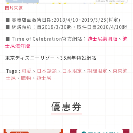
圖片來源
■ 實體店面販售日期:2018/4/10~2019/3/25(暫定)
■ 網路預約：自2018/3/30起，取件日自2018/4/10起
■ Time of Celebration官方網站：
迪士尼樂園版
、
迪
士尼海洋版
東京ディズニーリゾート35周年特設網站
Tags :
可愛
、
日本話題
、
日本限定
、
期間限定
、
東京迪
士尼
、
購物
、
迪士尼
優惠券