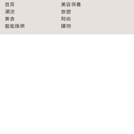
首頁
美容保養
潮流
旅遊
美食
時尚
藝能娛樂
購物
關於Japaholic
關於我們
免責事項
寫手招募
Japaholic Girls招募
廣告、合作洽談
關鍵字列表
お問い合わせ