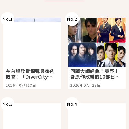
No.
1
No.
2
在台場欣賞鋼彈最後的
回顧大師經典！東野圭
機會！「DiverCity
吾原作改編的10部日本
Tokyo Plaza」搭船、
影視作品推薦
2026年07月13日
2026年07月28日
購物、美食及夜景，一
次全體驗
No.
3
No.
4