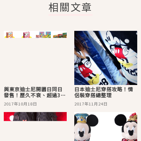
相關文章
與東京迪士尼開園日同日
日本迪士尼穿搭攻略！情
發售！歷久不衰、超過30
侶裝穿搭總整理
年的「森永迪士尼餅乾
2017年10月18日
2017年11月24日
球」