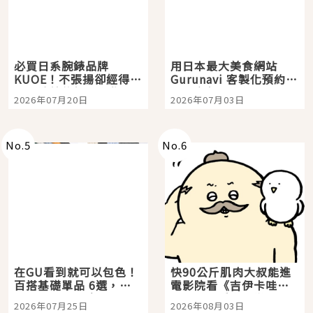
必買日系腕錶品牌
用日本最大美食網站
KUOE！不張揚卻經得起
Gurunavi 客製化預約九
時間洗鍊的經典之作五
大都市餐廳，打造專屬
2026年07月20日
2026年07月03日
選
美食體驗！
No.
5
No.
6
在GU看到就可以包色！
快90公斤肌肉大叔能進
百搭基礎單品 6選，閉
電影院看《吉伊卡哇》
眼全收也不心疼
嗎？日本重金屬樂團
2026年07月25日
2026年08月03日
「打首」會長與nagano