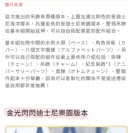
圖片來源
這次推出的吊飾有兩種版本，上圖左邊古銅色的是迪士
尼海洋版本，右邊金色的是迪士尼樂園版本，整個吊飾
從基本組開始延伸，可以自由搭配喜愛的配件組合。
基本組包跨中間的米奇大頭（ベース）、角色背板（カ
バー）、八個文字圖樣（アルファベットパーツ），另
外可以自己搭配的組件從最上面依序介紹包括：掛鍊
（チェーン）、吊飾（チャーム）、紀念裝飾*3（アニ
バーサリーパーツ）、垂鍊（ボトムチェーン），整個
作起來十分華麗，因為可以客製化的關係不管是送禮或
是自用都非常推薦！
金光閃閃迪士尼樂園版本