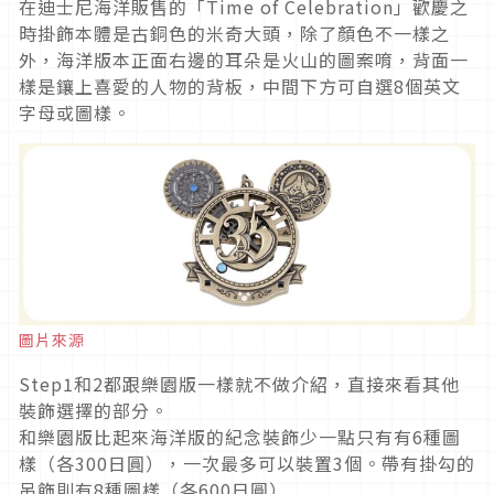
在迪士尼海洋販售的「Time of Celebration」歡慶之
時掛飾本體是古銅色的米奇大頭，除了顏色不一樣之
外，海洋版本正面右邊的耳朵是火山的圖案唷，背面一
樣是鑲上喜愛的人物的背板，中間下方可自選8個英文
字母或圖樣。
圖片來源
Step1和2都跟樂園版一樣就不做介紹，直接來看其他
裝飾選擇的部分。
和樂園版比起來海洋版的紀念裝飾少一點只有有6種圖
樣（各300日圓），一次最多可以裝置3個。帶有掛勾的
吊飾則有8種圖樣（各600日圓）