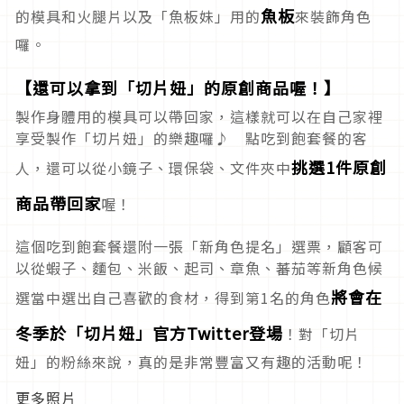
魚板
的模具和火腿片以及「魚板妹」用的
來裝飾角色
囉。
【還可以拿到「切片妞」的原創商品喔！】
製作身體用的模具可以帶回家，這樣就可以在自己家裡
享受製作「切片妞」的樂趣囉♪ 點吃到飽套餐的客
挑選1件原創
人，還可以從小鏡子、環保袋、文件夾中
商品帶回家
喔！
這個吃到飽套餐還附一張「新角色提名」選票，顧客可
以從蝦子、麵包、米飯、起司、章魚、蕃茄等新角色候
將會在
選當中選出自己喜歡的食材，得到第1名的角色
冬季於「切片妞」官方Twitter登場
！對「切片
妞」的粉絲來說，真的是非常豐富又有趣的活動呢！
更多照片