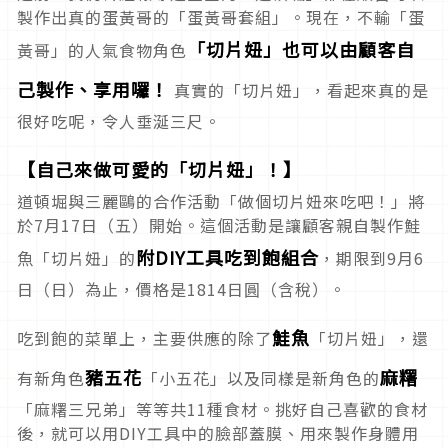
製作出真的蛋黃哥的「蛋黃哥套組」。現在，不輸「蛋
「切片妞」也可以由顧客自
黃哥」的人氣食物角色
己製作、享用囉！
真實的「切片妞」，看起來真的是
很好吃呢，令人垂涎三尺。
【自己來做可愛的「切片妞」！】
道頓堀與三麗鷗的合作活動「做個切片妞來吃吧！」將
於7月17日（五）開始。這個活動是讓顧客親自製作鮭
附DIY工具吃到飽組合
魚「切片妞」的
，期限到9月6
日（日）為止，價格是1814日圓（含稅）。
鮭魚
吃到飽的菜單上，主要供應的除了
「切片妞」，還
豬五花
麻糬
有新角色
「小五花」以及同樣是新角色的
「麻糬三兄弟」等等共11種食材。挑好自己喜歡的食材
後，就可以用DIY工具中的臉部蓋膜、用來製作身體用