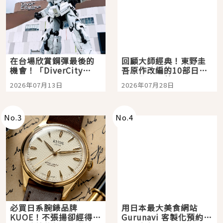
在台場欣賞鋼彈最後的
回顧大師經典！東野圭
機會！「DiverCity
吾原作改編的10部日本
Tokyo Plaza」搭船、
影視作品推薦
2026年07月13日
2026年07月28日
購物、美食及夜景，一
次全體驗
No.
3
No.
4
必買日系腕錶品牌
用日本最大美食網站
KUOE！不張揚卻經得起
Gurunavi 客製化預約九