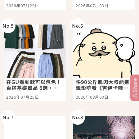
時間洗鍊的經典之作五
大都市餐廳，打造專屬
2026年07月20日
2026年07月03日
選
美食體驗！
No.
5
No.
6
Share
在GU看到就可以包色！
快90公斤肌肉大叔能進
百搭基礎單品 6選，閉
電影院看《吉伊卡哇》
眼全收也不心疼
嗎？日本重金屬樂團
2026年07月25日
2026年08月03日
「打首」會長與nagano
老師一同給出了答案
No.
7
No.
8