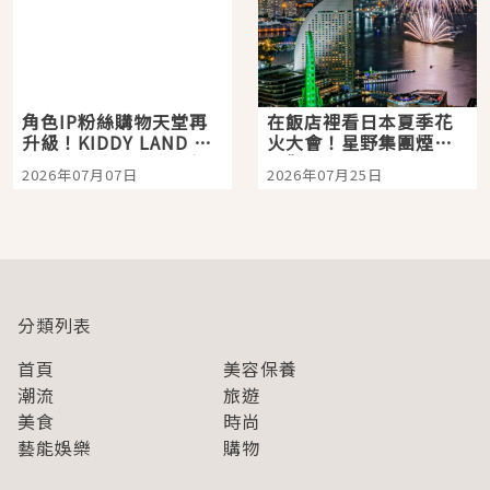
角色IP粉絲購物天堂再
在飯店裡看日本夏季花
升級！KIDDY LAND 原
火大會！星野集團煙火
宿店吉伊卡哇迎客，新
景觀飯店6選，讓你不用
2026年07月07日
2026年07月25日
開幕 OMOKADO 店3分
人擠人悠閒欣賞
即達
分類列表
首頁
美容保養
潮流
旅遊
美食
時尚
藝能娛樂
購物