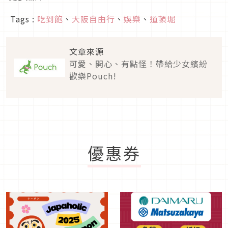
Tags :
吃到飽
、
大阪自由行
、
娛樂
、
道頓堀
文章來源
可愛、開心、有點怪！帶給少女繽紛
歡樂Pouch!
優惠券