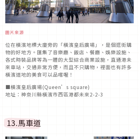
圖片來源
位在橫濱地標大廈旁的「橫濱皇后廣場」，是個逛街購
物的好地方。匯集了音樂廳、飯店、餐廳、娛樂設施、
各式時裝品牌等為一體的大型綜合商業設施，直通港未
來車站，交通非常方便，而且不只購物，裡面也有許多
橫濱道地的美食可以品嚐喔！
■橫濱皇后廣場(Queen’s square)
地址：神奈川縣橫濱市西區港都未來2-2-3
13.馬車道