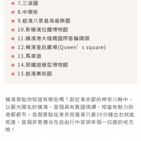
7.三溪園
8.中華街
9.横濱八景島海島樂園
10.新橫濱拉麵博物館
11.橫濱港大棧橋國際客輪碼頭
12.橫濱皇后廣場(Queen’s square)
13.馬車道
14.原鐵道模型博物館
15.横濱美術館
橫濱景點你知道有哪些嗎？鄰近東京都的神奈川縣中，
以觀光聞名的橫濱，是個具有異國情調，相當有魅力的
港都都市。各個景點從東京搭電車只要30分鐘左右就能
抵達，是個非常適合在自由行中安排來個一日遊的地方
唷！