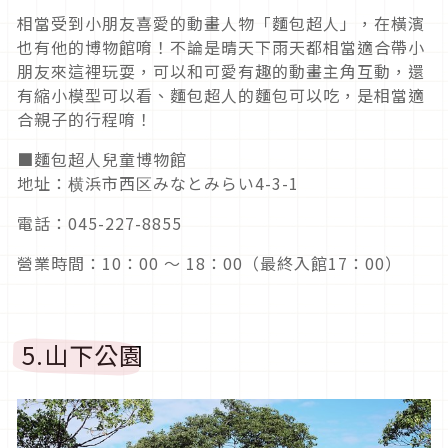
相當受到小朋友喜愛的動畫人物「麵包超人」，在橫濱
也有他的博物館唷！不論是晴天下雨天都相當適合帶小
朋友來這裡玩耍，可以和可愛有趣的動畫主角互動，還
有縮小模型可以看、麵包超人的麵包可以吃，是相當適
合親子的行程唷！
■麵包超人兒童博物館
地址：横浜市西区みなとみらい4-3-1
電話：045-227-8855
營業時間：10：00 ～ 18：00（最終入館17：00）
5.山下公園