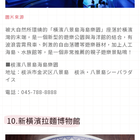
圖片來源
被大自然所環繞的「橫濱八景島海島樂園」座落於橫濱
灣的末端，是一個新型的遊樂公園與海洋館的結合，有
波浪雲霄飛車、刺激的自由落體等遊樂器材，加上人工
海島、水族館等，是一個非常推薦的親子遊樂景點唷！
■横濱八景島海島樂園
地址：横浜市金沢区八景島 横浜・八景島シーパラダ
イス
電話：045-788-8888
10.新橫濱拉麵博物館