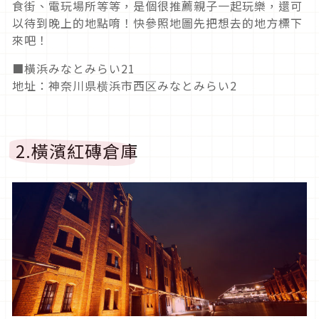
食街、電玩場所等等，是個很推薦親子一起玩樂，還可
以待到晚上的地點唷！快參照地圖先把想去的地方標下
來吧！
■橫浜みなとみらい21
地址：神奈川県横浜市西区みなとみらい2
2.橫濱紅磚倉庫