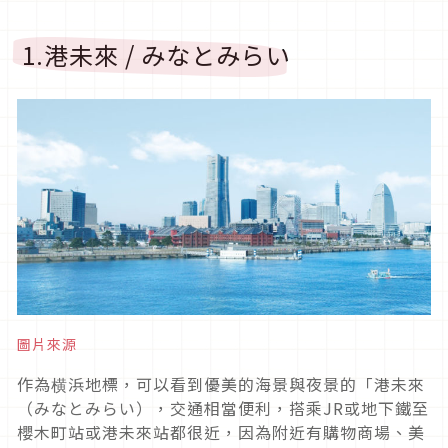
1.港未來 / みなとみらい
圖片來源
作為横浜地標，可以看到優美的海景與夜景的「港未來
（みなとみらい），交通相當便利，搭乘JR或地下鐵至
櫻木町站或港未來站都很近，因為附近有購物商場、美