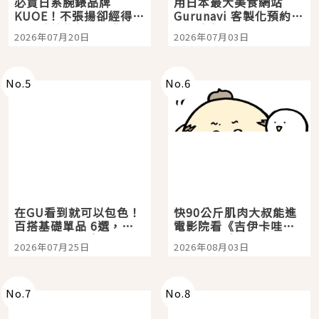
必買日系腕錶品牌
用日本最大美食網站
KUOE！不張揚卻經得起
Gurunavi 客製化預約九
時間洗鍊的經典之作五
大都市餐廳，打造專屬
2026年07月20日
2026年07月03日
選
美食體驗！
No.
5
No.
6
在GU看到就可以包色！
快90公斤肌肉大叔能進
百搭基礎單品 6選，閉
電影院看《吉伊卡哇》
眼全收也不心疼
嗎？日本重金屬樂團
2026年07月25日
2026年08月03日
「打首」會長與nagano
老師一同給出了答案
No.
7
No.
8