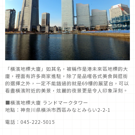
「橫濱地標大廈」如其名，被稱作是港未來區地標的大
廈，裡面有許多商家進駐，除了是品嚐各式美食與逛街
的選擇之外，一定不能錯過的就是69樓的展望台，可以
看盡橫濱附近的美景，炫麗的夜景更是令人印象深刻。
■橫濱地標大廈 ランドマークタワー
地點：神奈川県橫浜市西區みなとみらい2-2-1
電話：045-222-5015