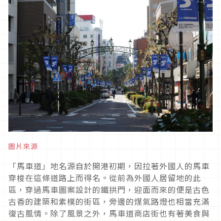
圖片來源
「馬車道」地名源自於開港初期，因拉著外國人的馬車
穿梭在這條道路上而得名。從前為外國人居留地的此
區，穿過馬車圖案設計的鐵拱門，迎面而來的便是古色
古香的建築和素樸的街區，旁邊的煤氣路燈也相當充滿
復古風情。除了風景之外，馬車道商店街也有著美食與