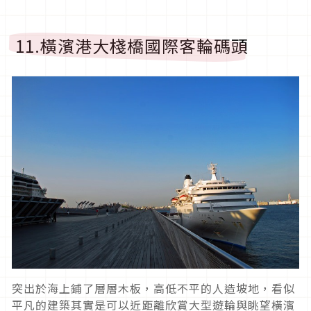
11.橫濱港大棧橋國際客輪碼頭
突出於海上鋪了層層木板，高低不平的人造坡地，看似
平凡的建築其實是可以近距離欣賞大型遊輪與眺望橫濱