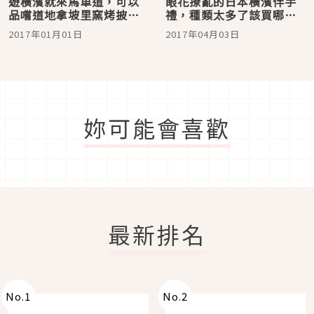
遊橫濱就來馬車道，可以
眼花撩亂的日本橫濱伴手
品嚐道地拿坡里窯烤披薩
禮，種類太多了該買哪一
名店「La Figlia del
個才好？
2017年01月01日
2017年04月03日
Presidente」
妳可能會喜歡
最新排名
No.
1
No.
2