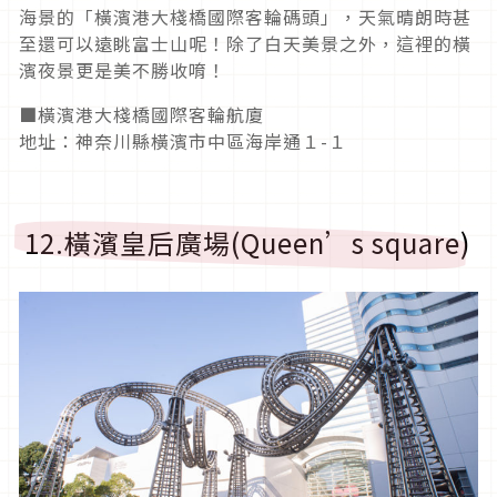
海景的「橫濱港大棧橋國際客輪碼頭」，天氣晴朗時甚
至還可以遠眺富士山呢！除了白天美景之外，這裡的橫
濱夜景更是美不勝收唷！
■橫濱港大棧橋國際客輪航廈
地址：神奈川縣橫濱市中區海岸通１-１
12.橫濱皇后廣場(Queen’s square)