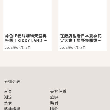
角色IP粉絲購物天堂再
在飯店裡看日本夏季花
升級！KIDDY LAND 原
火大會！星野集團煙火
宿店吉伊卡哇迎客，新
景觀飯店6選，讓你不用
2026年07月07日
2026年07月25日
開幕 OMOKADO 店3分
人擠人悠閒欣賞
即達
分類列表
首頁
美容保養
潮流
旅遊
美食
時尚
藝能娛樂
購物