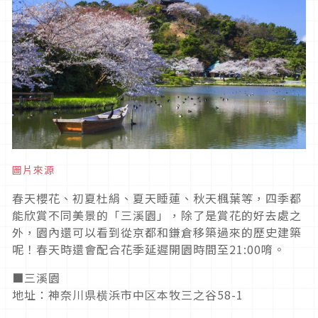
圖片來源
春天櫻花、初夏杜絹、夏天睡蓮、秋天楓葉等，四季都
能欣賞不同美景的「三溪園」，除了是賞花的好去處之
外，園內還可以看到從京都和鎌倉移築過來的歷史建築
呢！春天時還會配合花季延遲開園時間至21:00唷。
■三溪園
地址：神奈川県横浜市中区本牧三之谷58-1