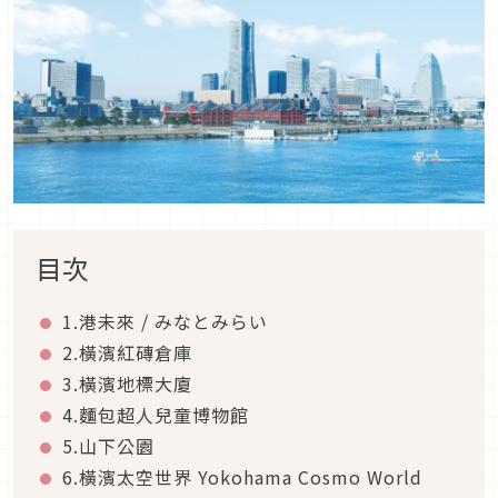
目次
1.港未來 / みなとみらい
2.橫濱紅磚倉庫
3.橫濱地標大廈
4.麵包超人兒童博物館
5.山下公園
6.橫濱太空世界 Yokohama Cosmo World