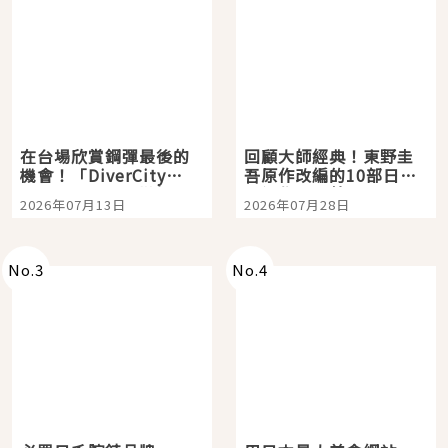
在台場欣賞鋼彈最後的
回顧大師經典！東野圭
機會！「DiverCity
吾原作改編的10部日本
Tokyo Plaza」搭船、
影視作品推薦
2026年07月13日
2026年07月28日
購物、美食及夜景，一
次全體驗
No.
3
No.
4