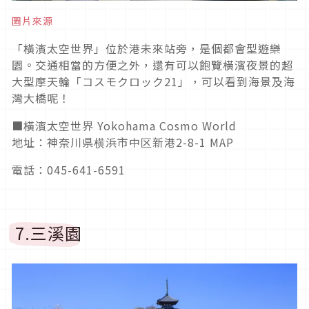
圖片來源
「橫濱太空世界」位於港未來站旁，是個都會型遊樂
園。交通相當的方便之外，還有可以飽覽橫濱夜景的超
大型摩天輪「コスモクロック21」，可以看到海景及海
灣大橋呢！
■橫濱太空世界 Yokohama Cosmo World
地址：神奈川県横浜市中区新港2-8-1 MAP
電話：045-641-6591
7.三溪園