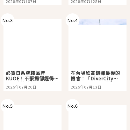
2026年07月07日
2026年07月28日
開幕 OMOKADO 店3分
即達
No.
3
No.
4
必買日系腕錶品牌
在台場欣賞鋼彈最後的
KUOE！不張揚卻經得起
機會！「DiverCity
時間洗鍊的經典之作五
Tokyo Plaza」搭船、
2026年07月20日
2026年07月13日
選
購物、美食及夜景，一
次全體驗
No.
5
No.
6