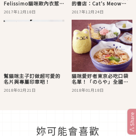
Felissimo貓咪款內衣惹人
的書店：Cat's Meow
憐愛！
Books
2017年12月18日
2017年12月24日
幫貓咪主子訂做超可愛的
貓咪愛好者東京必吃口袋
名片與專屬印章吧！
名單！「のらや」全國連
鎖烏龍麵店
2018年02月21日
2018年01月18日
Share
妳可能會喜歡