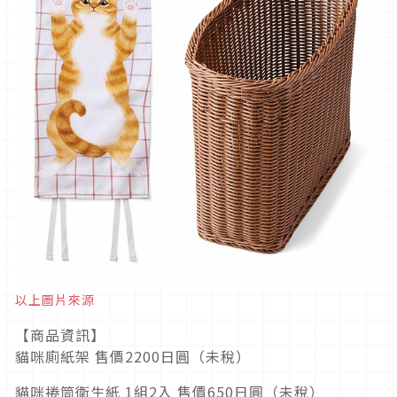
以上圖片來源
【商品資訊】
貓咪廁紙架 售價2200日圓（未稅）
貓咪捲筒衛生紙 1組2入 售價650日圓（未稅）