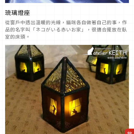
琉璃燈座
從窗戶中透出溫暖的光線，貓咪各自做著自己的事，作
品的名字叫「ネコがいる赤いお家」，很適合擺放在臥
室的床頭。