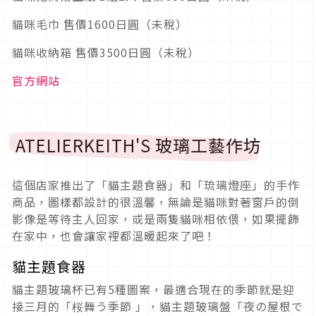
貓咪毛巾 售價1600日圓（未稅）
貓咪收納箱 售價3500日圓（未稅）
官方網站
ATELIERKEITH'S 玻璃工藝作坊
這個店家推出了「貓主題食器」和「琉璃燈座」的手作
商品，圖樣都設計的很溫馨，無論是貓咪對著窗戶的倒
影像是等待主人回家，或是兩隻貓咪相依偎，如果擺飾
在家中，也會讓家裡都溫暖起來了吧！
貓主題食器
貓主題玻璃杯已有5種圖案，最適合現在的季節就是迎
接三月的「桜舞う季節 」，貓主題玻璃盤「夜の屋根で