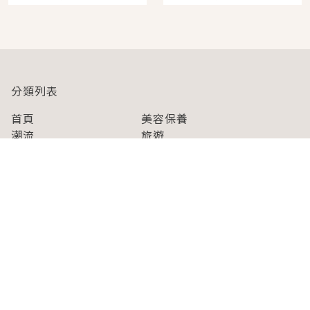
人擠人悠閒欣賞
分類列表
首頁
美容保養
潮流
旅遊
美食
時尚
藝能娛樂
購物
關於Japaholic
關於我們
免責事項
寫手招募
Japaholic Girls招募
廣告、合作洽談
關鍵字列表
お問い合わせ