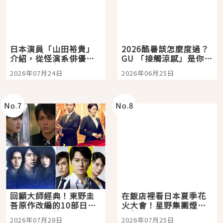
日本演員「山田裕貴」
2026酷暑該怎麼度過？
介紹，從怪演系俳優走
GU 「接觸涼感」是你的
向國民級日劇主角
夏日救星
2026年07月24日
2026年06月25日
No.
7
No.
8
回顧大師經典！東野圭
在飯店裡看日本夏季花
吾原作改編的10部日本
火大會！星野集團煙火
影視作品推薦
景觀飯店6選，讓你不用
2026年07月28日
2026年07月25日