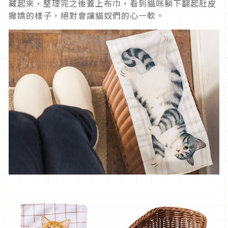
藏起來，整理完之後蓋上布巾，看到貓咪躺下翻起肚皮
撒嬌的樣子，絕對會讓貓奴們的心一軟。