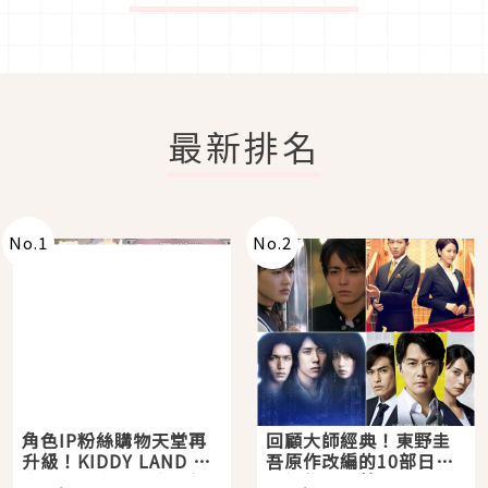
最新排名
No.
1
No.
2
角色IP粉絲購物天堂再
回顧大師經典！東野圭
升級！KIDDY LAND 原
吾原作改編的10部日本
宿店吉伊卡哇迎客，新
影視作品推薦