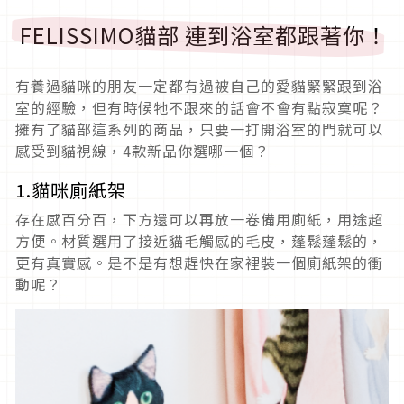
FELISSIMO貓部 連到浴室都跟著你！
有養過貓咪的朋友一定都有過被自己的愛貓緊緊跟到浴
室的經驗，但有時候牠不跟來的話會不會有點寂寞呢？
擁有了貓部這系列的商品，只要一打開浴室的門就可以
感受到貓視線，4款新品你選哪一個？
1.貓咪廁紙架
存在感百分百，下方還可以再放一卷備用廁紙，用途超
方便。材質選用了接近貓毛觸感的毛皮，蓬鬆蓬鬆的，
更有真實感。是不是有想趕快在家裡裝一個廁紙架的衝
動呢？