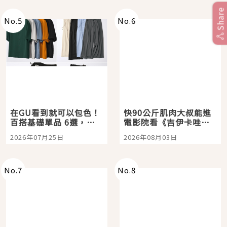
Share
No.
5
No.
6
在GU看到就可以包色！
快90公斤肌肉大叔能進
百搭基礎單品 6選，閉
電影院看《吉伊卡哇》
眼全收也不心疼
嗎？日本重金屬樂團
2026年07月25日
2026年08月03日
「打首」會長與nagano
老師一同給出了答案
No.
7
No.
8