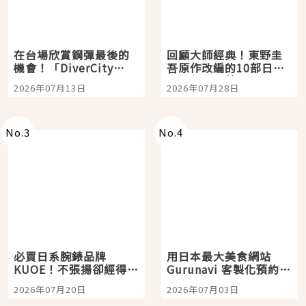
在台場欣賞鋼彈最後的
回顧大師經典！東野圭
機會！「DiverCity
吾原作改編的10部日本
Tokyo Plaza」搭船、
影視作品推薦
2026年07月13日
2026年07月28日
購物、美食及夜景，一
次全體驗
No.
3
No.
4
必買日系腕錶品牌
用日本最大美食網站
KUOE！不張揚卻經得起
Gurunavi 客製化預約九
時間洗鍊的經典之作五
大都市餐廳，打造專屬
2026年07月20日
2026年07月03日
選
美食體驗！