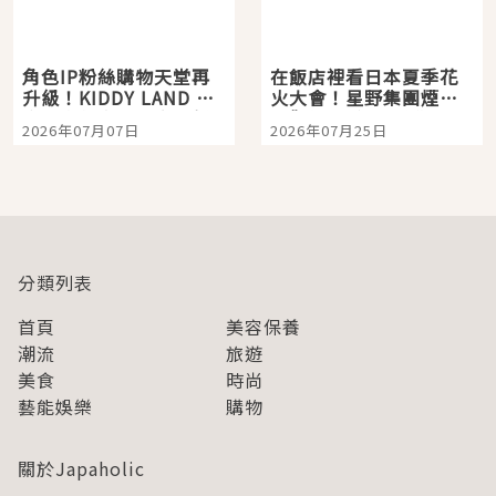
角色IP粉絲購物天堂再
在飯店裡看日本夏季花
升級！KIDDY LAND 原
火大會！星野集團煙火
宿店吉伊卡哇迎客，新
景觀飯店6選，讓你不用
2026年07月07日
2026年07月25日
開幕 OMOKADO 店3分
人擠人悠閒欣賞
即達
分類列表
首頁
美容保養
潮流
旅遊
美食
時尚
藝能娛樂
購物
關於Japaholic