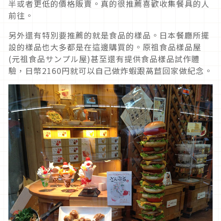
半或者更低的價格販賣。真的很推薦喜歡收集餐具的人
前往。
另外還有特別要推薦的就是食品的樣品。日本餐廳所擺
設的樣品也大多都是在這邊購買的。原祖食品樣品屋
(元祖食品サンプル屋)甚至還有提供食品樣品試作體
驗，日幣2160円就可以自己做炸蝦跟萵苣回家做紀念。