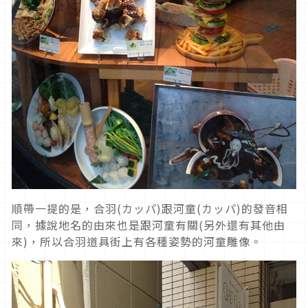
順帶一提的是，合羽(カッパ)跟河童(カッパ)的發音相
同，據說地名的由來也是跟河童有關(另外還有其他由
來)，所以合羽道具街上有各種姿勢的河童雕像。