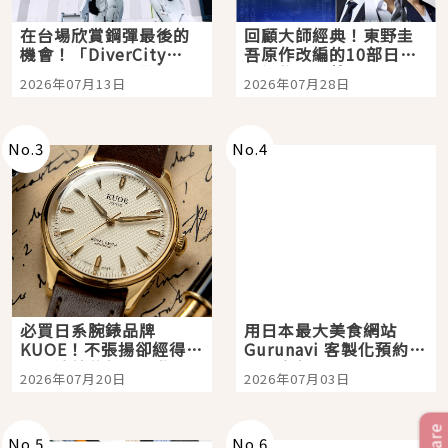
在台場欣賞鋼彈最後的
回顧大師經典！東野圭
機會！「DiverCity
吾原作改編的10部日本
Tokyo Plaza」搭船、
影視作品推薦
2026年07月13日
2026年07月28日
購物、美食及夜景，一
次全體驗
No.
3
No.
4
必買日系腕錶品牌
用日本最大美食網站
KUOE！不張揚卻經得起
Gurunavi 客製化預約九
時間洗鍊的經典之作五
大都市餐廳，打造專屬
2026年07月20日
2026年07月03日
選
美食體驗！
Share
No.
5
No.
6