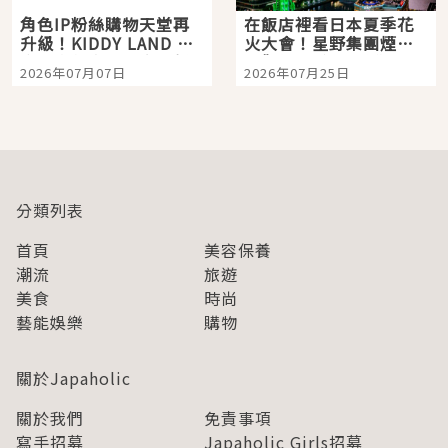
角色IP粉絲購物天堂再
在飯店裡看日本夏季花
升級！KIDDY LAND 原
火大會！星野集團煙火
宿店吉伊卡哇迎客，新
景觀飯店6選，讓你不用
2026年07月07日
2026年07月25日
開幕 OMOKADO 店3分
人擠人悠閒欣賞
即達
分類列表
首頁
美容保養
潮流
旅遊
美食
時尚
藝能娛樂
購物
關於Japaholic
關於我們
免責事項
寫手招募
Japaholic Girls招募