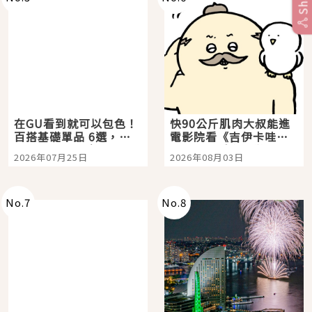
在GU看到就可以包色！
快90公斤肌肉大叔能進
百搭基礎單品 6選，閉
電影院看《吉伊卡哇》
眼全收也不心疼
嗎？日本重金屬樂團
2026年07月25日
2026年08月03日
「打首」會長與nagano
老師一同給出了答案
No.
7
No.
8