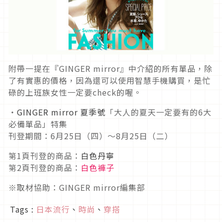
附帶一提在『GINGER mirror』中介紹的所有單品，除
了有實惠的價格，因為還可以使用智慧手機購買，是忙
碌的上班族女性一定要check的喔。
・
GINGER mirror 夏季號
「大人的夏天一定要有的6大
必備單品」特集
刊登期間：6月25日（四）～8月25日（二）
第1頁刊登的商品：
白色丹寧
第2頁刊登的商品：
白色褲子
※取材協助：GINGER mirror編集部
Tags :
日本流行
、
時尚
、
穿搭