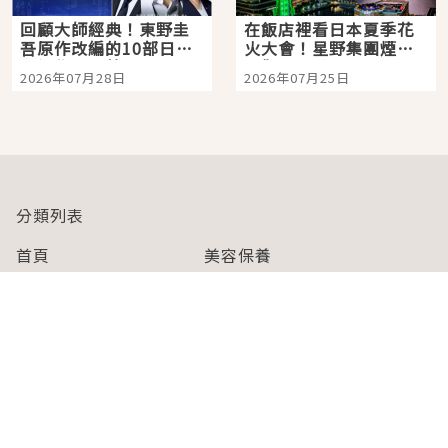
回顧大師經典！東野圭
在飯店裡看日本夏季花
吾原作改編的10部日本
火大會！星野集團煙火
影視作品推薦
景觀飯店6選，讓你不用
2026年07月28日
2026年07月25日
人擠人悠閒欣賞
分類列表
首頁
美容保養
潮流
旅遊
美食
時尚
藝能娛樂
購物
關於Japaholic
關於我們
免責事項
寫手招募
Japaholic Girls招募