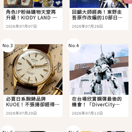
角色IP粉絲購物天堂再
回顧大師經典！東野圭
升級！KIDDY LAND 原
吾原作改編的10部日本
宿店吉伊卡哇迎客，新
影視作品推薦
2026年07月07日
2026年07月28日
開幕 OMOKADO 店3分
即達
No.
3
No.
4
必買日系腕錶品牌
在台場欣賞鋼彈最後的
KUOE！不張揚卻經得起
機會！「DiverCity
時間洗鍊的經典之作五
Tokyo Plaza」搭船、
2026年07月20日
2026年07月13日
選
購物、美食及夜景，一
次全體驗