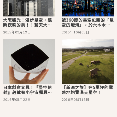
大阪觀光！漫步星空，遠
被360度的星空包圍的「星
眺夜晚的美！！藍天大廈
空的燈海」，於六本木
的空中庭園
Hills瞭望台舉行
2015年09月19日
2015年10月05日
日本創意文具！『星空信
【新潟之旅】在5萬坪的露
封』蘊藏著小宇宙獨具巧
營地飽覽滿天星空！
思！
2016年05月22日
2016年08月18日