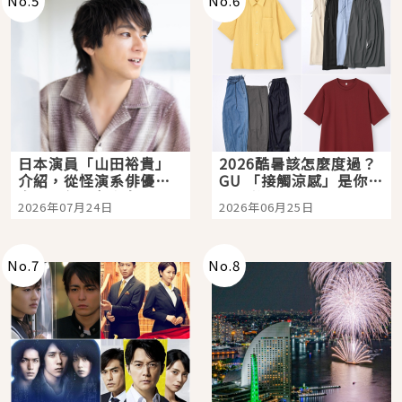
No.
5
No.
6
日本演員「山田裕貴」
2026酷暑該怎麼度過？
介紹，從怪演系俳優走
GU 「接觸涼感」是你的
向國民級日劇主角
夏日救星
2026年07月24日
2026年06月25日
No.
7
No.
8