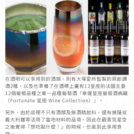
在酒吧可以享用到的酒類，則有大塚愛所監製的原創調
酒2種，以及也準備了在酒標上畫有12星座的法國主要
12個葡萄品種之單一品種葡萄酒「幸運星座葡萄酒典藏
（Fortunate 星座 Wine Collection）」。
另外，由於店裡不只有酒類及無酒精飲料，還有披薩或
義大利麵等活用了當地材料的品項，因此在觀賞完星空
之後覺得『想吃點什麼！』的時候，也能到此享用食
物。