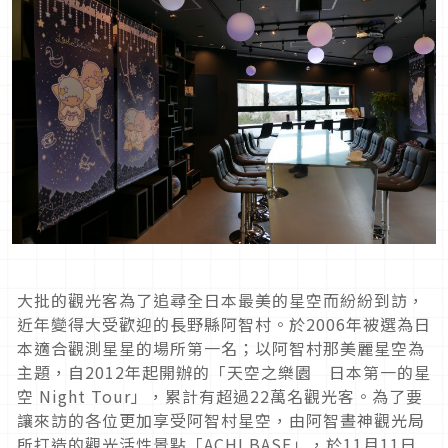
大批的觀光客為了追尋全日本最美的星空而紛紛到訪，
近年變得大受歡迎的長野縣阿智村。於2006年被選為日
本適合觀測星星的場所第一名；以阿智村那美麗星空為
主題，自2012年起開辦的「天空之樂園 日本第一的星
空 Night Tour」，累計有超過22萬名觀光客。為了要
讓來訪的各位更加享受阿智村星空，由阿智晝神觀光局
所打造的觀光活性景點「ACHI BASE」，於11月11日