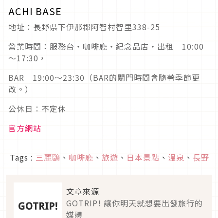
ACHI BASE
地址：長野県下伊那郡阿智村智里338-25
營業時間：服務台・咖啡廳・紀念品店・出租 10:00
～17:30，
BAR 19:00～23:30（BAR的關門時間會隨著季節更
改。）
公休日：不定休
官方網站
Tags :
三麗鷗
、
咖啡廳
、
旅遊
、
日本景點
、
溫泉
、
長野
文章來源
GOTRIP! 讓你明天就想要出發旅行的
媒體