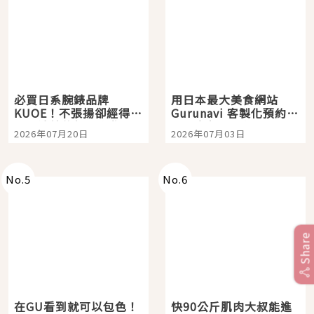
必買日系腕錶品牌
用日本最大美食網站
KUOE！不張揚卻經得起
Gurunavi 客製化預約九
時間洗鍊的經典之作五
大都市餐廳，打造專屬
2026年07月20日
2026年07月03日
選
美食體驗！
No.
5
No.
6
Share
在GU看到就可以包色！
快90公斤肌肉大叔能進