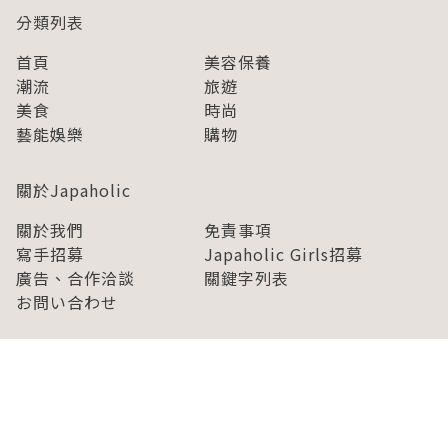
分類列表
首頁
美容保養
潮流
旅遊
美食
時尚
藝能娛樂
購物
關於Japaholic
關於我們
免責事項
寫手招募
Japaholic Girls招募
廣告、合作洽談
關鍵字列表
お問い合わせ