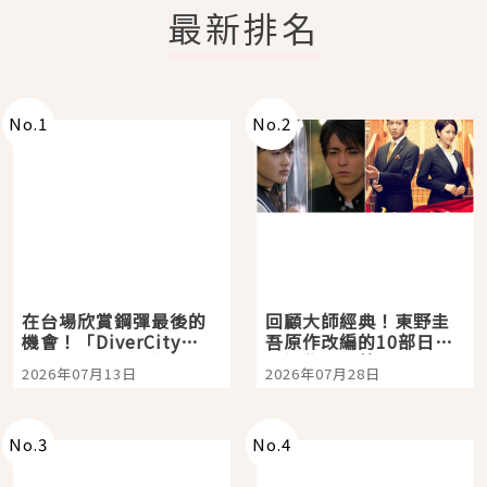
最新排名
No.
1
No.
2
在台場欣賞鋼彈最後的
回顧大師經典！東野圭
機會！「DiverCity
吾原作改編的10部日本
Tokyo Plaza」搭船、
影視作品推薦
2026年07月13日
2026年07月28日
購物、美食及夜景，一
次全體驗
No.
3
No.
4