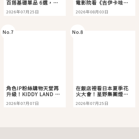
百搭基礎單品 6選，閉
電影院看《吉伊卡哇》
眼全收也不心疼
嗎？日本重金屬樂團
2026年07月25日
2026年08月03日
「打首」會長與nagano
老師一同給出了答案
No.
7
No.
8
角色IP粉絲購物天堂再
在飯店裡看日本夏季花
升級！KIDDY LAND 原
火大會！星野集團煙火
宿店吉伊卡哇迎客，新
景觀飯店6選，讓你不用
2026年07月07日
2026年07月25日
開幕 OMOKADO 店3分
人擠人悠閒欣賞
即達