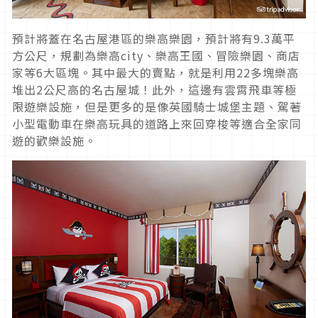
預計將蓋在名古屋港區的樂高樂園，預計將有9.3萬平
方公尺，規劃為樂高city、樂高王國、冒險樂園、商店
家等6大區塊。其中最大的賣點，就是利用22多塊樂高
堆出2公尺高的名古屋城！此外，這邊有雲霄飛車等極
限遊樂設施，但是更多的是像英國騎士城堡主題、駕著
小型電動車在樂高玩具的道路上來回穿梭等適合全家同
遊的歡樂設施。