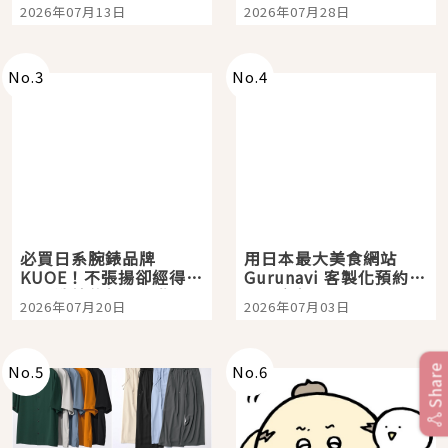
Tokyo Plaza」搭船、
影視作品推薦
2026年07月13日
2026年07月28日
購物、美食及夜景，一
次全體驗
No.
3
No.
4
必買日系腕錶品牌
用日本最大美食網站
KUOE！不張揚卻經得起
Gurunavi 客製化預約九
時間洗鍊的經典之作五
大都市餐廳，打造專屬
2026年07月20日
2026年07月03日
選
美食體驗！
No.
5
No.
6
Share