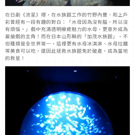
在日劇《流星》裡，在水族館工作的竹野內豐、和上戶
彩曾經有一段有趣的對白：「水母因為沒有腦，所以沒
有煩惱。」戲中充滿透明療癒魅力的水母，更意外成為
最搶戲的主角！而在日本山形縣的「加茂水族館」，不
但種類是全世界第一，這裡更有水母冰淇淋、水母拉麵
等美食可以吃，還因此拯救水族館免於破產，成為當地
的救星！