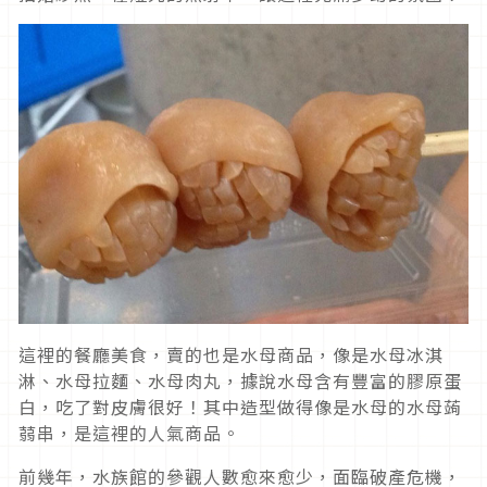
這裡的餐廳美食，賣的也是水母商品，像是水母冰淇
淋、水母拉麵、水母肉丸，據說水母含有豐富的膠原蛋
白，吃了對皮膚很好！其中造型做得像是水母的水母蒟
蒻串，是這裡的人氣商品。
前幾年，水族館的參觀人數愈來愈少，面臨破產危機，