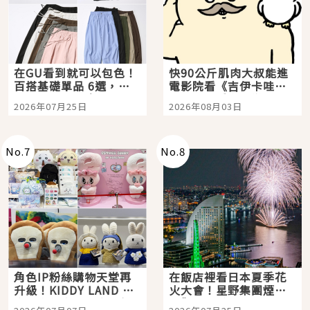
在GU看到就可以包色！
快90公斤肌肉大叔能進
百搭基礎單品 6選，閉
電影院看《吉伊卡哇》
眼全收也不心疼
嗎？日本重金屬樂團
2026年07月25日
2026年08月03日
「打首」會長與nagano
老師一同給出了答案
No.
7
No.
8
角色IP粉絲購物天堂再
在飯店裡看日本夏季花
升級！KIDDY LAND 原
火大會！星野集團煙火
宿店吉伊卡哇迎客，新
景觀飯店6選，讓你不用