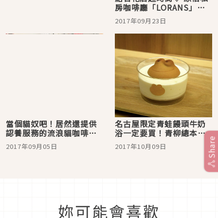
房咖啡廳「LORANS」超
吸睛♡
2017年09月23日
當個貓奴吧！居然還提供
名古屋限定青蛙饅頭牛奶
認養服務的流浪貓咖啡廳
浴一定要買！青柳總本店
Share
介紹♪東京篇
限定咖啡廳吃得到！
2017年09月05日
2017年10月09日
妳可能會喜歡