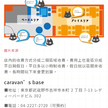
圖片來源
店內的收費方式分成二個區域收費，費用上也是區分成
平日與假日，平日多以小時制收費，假日就以區間來收
費，長時間玩下來會更划算。
caravan’s base
■地址：東京都武蔵野市吉祥寺本町 2 丁目 7-13 レデ
ィーバードビル 302
■電話：04-2227-2720（可預約）