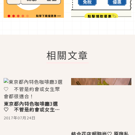
相關文章
東京都內特色咖啡廳3選
♡ 不管是約會或女生聚
會都很適合！
2017年07月24日
結合花店超時尚♡ 原宿私