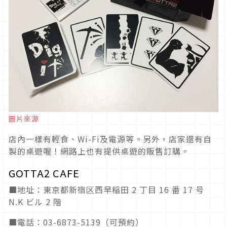
圖片來源
店內一樣有輕食、Wi-Fi及電源等。另外，店家還有自
製的桌遊喔！網路上也有提供桌遊的販售訂購。
GOTTA2 CAFE
■地址：東京都新宿区西早稲田 2 丁目 16 番 17 号
N.K ビル 2 階
■電話：03-6873-5139（可預約）