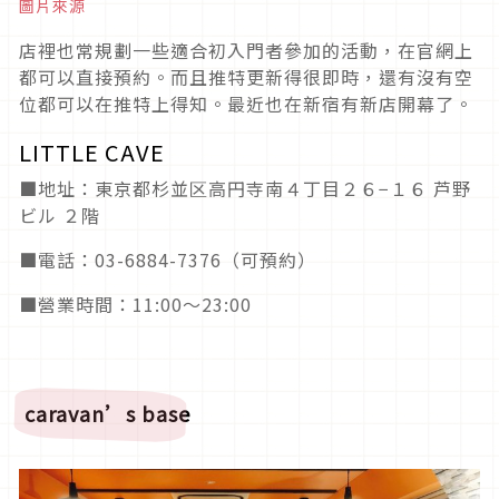
圖片來源
店裡也常規劃一些適合初入門者參加的活動，在官網上
都可以直接預約。而且推特更新得很即時，還有沒有空
位都可以在推特上得知。最近也在新宿有新店開幕了。
LITTLE CAVE
■地址：東京都杉並区高円寺南４丁目２６−１６ 芦野
ビル ２階
■電話：03-6884-7376（可預約）
■營業時間：11:00〜23:00
caravan’s base