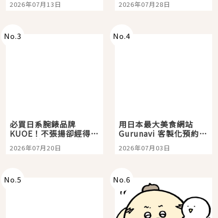
2026年07月13日
2026年07月28日
購物、美食及夜景，一
次全體驗
No.
3
No.
4
必買日系腕錶品牌
用日本最大美食網站
KUOE！不張揚卻經得起
Gurunavi 客製化預約九
時間洗鍊的經典之作五
大都市餐廳，打造專屬
2026年07月20日
2026年07月03日
選
美食體驗！
No.
5
No.
6