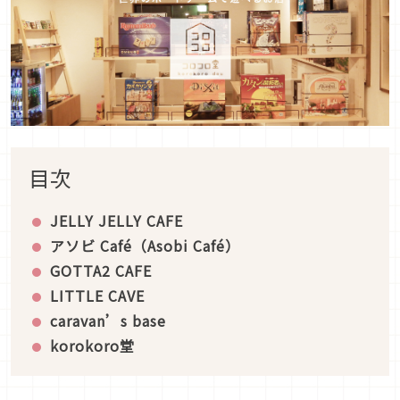
目次
JELLY JELLY CAFE
アソビ
Café
（
Asobi Café
）
GOTTA2 CAFE
LITTLE CAVE
caravan’s base
korokoro
堂