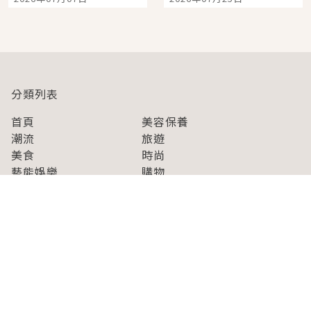
開幕 OMOKADO 店3分
人擠人悠閒欣賞
即達
分類列表
首頁
美容保養
潮流
旅遊
美食
時尚
藝能娛樂
購物
關於Japaholic
關於我們
免責事項
寫手招募
Japaholic Girls招募
廣告、合作洽談
關鍵字列表
お問い合わせ