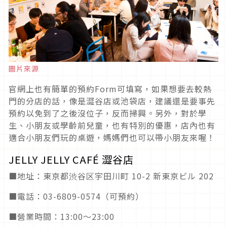
圖片來源
官網上也有簡單的預約Form可填寫，如果想要去較熱
門的分店的話，像是澀谷店或池袋店，建議還是要事先
預約以免到了之後沒位子，反而掃興。另外，對於學
生、小朋友或學齡前兒童，也有特別的優惠，店內也有
適合小朋友們玩的桌遊，媽媽們也可以帶小朋友來喔！
JELLY JELLY CAFÉ 澀谷店
■地址：東京都渋谷区宇田川町 10-2 新東京ビル 202
■電話：03-6809-0574（可預約）
■營業時間：13:00〜23:00