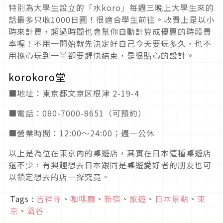
特別為大學生設立的「水koro」每週三晚上大學生來的
話最多只收1000日圓！很適合學生前往。收費上是以小
時來計費，超過時間也會幫你自動計算成優惠的時段費
率喔！不用一開始就先決定好自己今天要玩多久，也不
用擔心玩到一半卻要趕快結束，是很貼心的設計。
korokoro堂
■地址：東京都文京区根津 2-19-4
■電話：080-7000-8651（可預約）
■營業時間：12:00〜24:00；週一公休
以上是為位在東京內的桌遊店，其實在日本這種桌遊店
還不少，有興趣想去日本跟同是桌遊愛好者的朋友也可
以鎖定想去的店一探究竟。
Tags :
吉祥寺
、
咖啡廳
、
新宿
、
旅遊
、
日本景點
、
東
京
、
澀谷