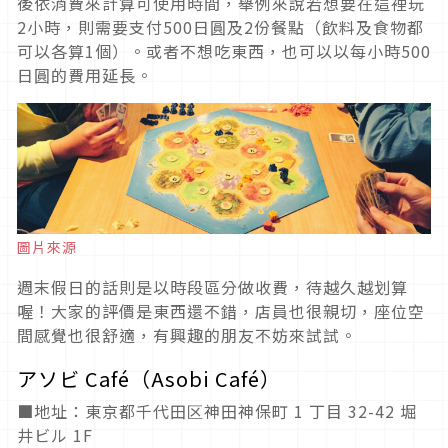
後依消費來計算可使用時間，舉例來說若想要在這裡玩
2小時，則需要支付500日圓及2份餐點（飲料及食物都
可以各算1個）。或者不想吃東西，也可以以每小時500
日圓的費用延長。
圖片來源
週末假日的話則是以時段區分做收費，待越久越划算
喔！大家的評價是東西還不錯，店員也很親切，座位空
間感覺也很舒適，有興趣的朋友不妨來試試。
アソビ Café（Asobi Café）
■地址：東京都千代田区神田神保町 1 丁目 32-42 堀
井ビル 1F