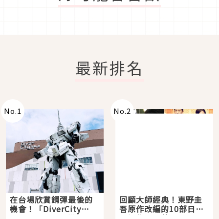
最新排名
No.
1
No.
2
在台場欣賞鋼彈最後的
回顧大師經典！東野圭
機會！「DiverCity
吾原作改編的10部日本
Tokyo Plaza」搭船、
影視作品推薦