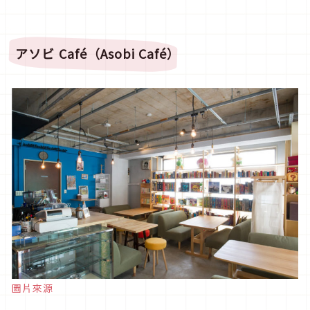
アソビ
Café
（
Asobi Café
）
圖片來源