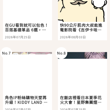
在GU看到就可以包色！
快90公斤肌肉大叔能進
百搭基礎單品 6選，閉
電影院看《吉伊卡哇》
眼全收也不心疼
嗎？日本重金屬樂團
2026年07月25日
2026年08月03日
「打首」會長與nagano
老師一同給出了答案
No.
7
No.
8
角色IP粉絲購物天堂再
在飯店裡看日本夏季花
升級！KIDDY LAND 原
火大會！星野集團煙火
宿店吉伊卡哇迎客，新
景觀飯店6選，讓你不用
2026年07月07日
2026年07月25日