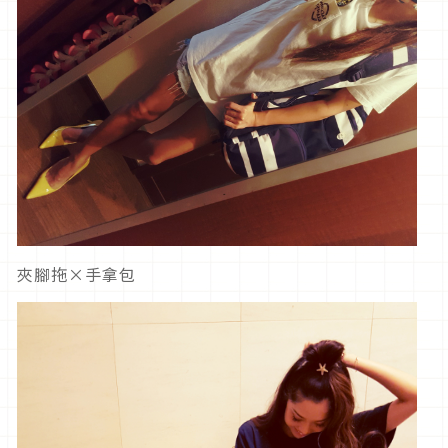
夾腳拖×手拿包