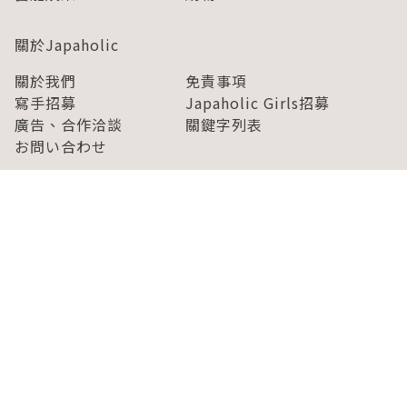
關於Japaholic
關於我們
免責事項
寫手招募
Japaholic Girls招募
廣告、合作洽談
關鍵字列表
お問い合わせ
看看更多有關Japaholic！
Copyright © 2026 MICROAD, INC.