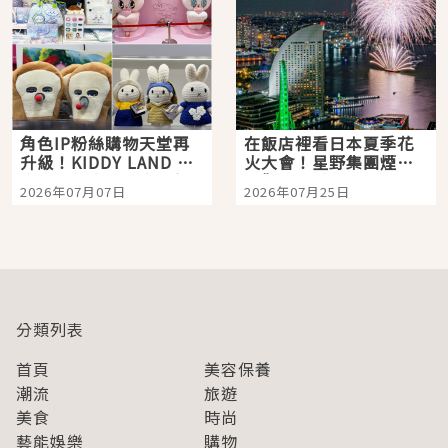
角色IP粉絲購物天堂再
在飯店裡看日本夏季花
升級！KIDDY LAND 原
火大會！星野集團煙火
宿店吉伊卡哇迎客，新
景觀飯店6選，讓你不用
2026年07月07日
2026年07月25日
開幕 OMOKADO 店3分
人擠人悠閒欣賞
即達
分類列表
首頁
美容保養
潮流
旅遊
美食
時尚
藝能娛樂
購物