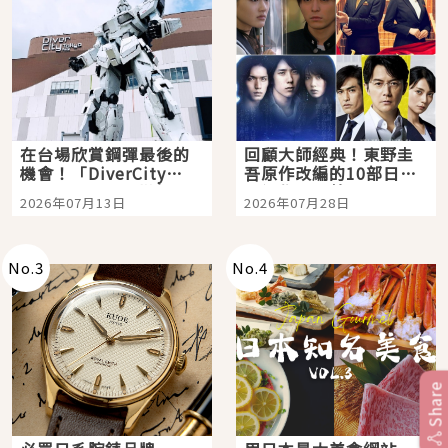
在台場欣賞鋼彈最後的
回顧大師經典！東野圭
機會！「DiverCity
吾原作改編的10部日本
Tokyo Plaza」搭船、
影視作品推薦
2026年07月13日
2026年07月28日
購物、美食及夜景，一
次全體驗
No.
3
No.
4
Share