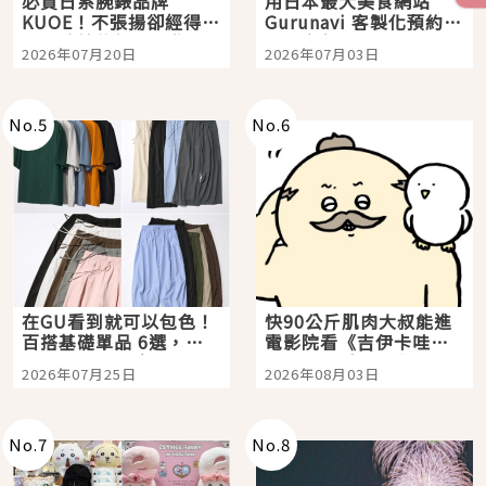
必買日系腕錶品牌
用日本最大美食網站
KUOE！不張揚卻經得起
Gurunavi 客製化預約九
時間洗鍊的經典之作五
大都市餐廳，打造專屬
2026年07月20日
2026年07月03日
選
美食體驗！
No.
5
No.
6
在GU看到就可以包色！
快90公斤肌肉大叔能進
百搭基礎單品 6選，閉
電影院看《吉伊卡哇》
眼全收也不心疼
嗎？日本重金屬樂團
2026年07月25日
2026年08月03日
「打首」會長與nagano
老師一同給出了答案
No.
7
No.
8