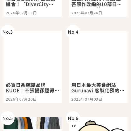
機會！「DiverCity
吾原作改編的10部日本
Tokyo Plaza」搭船、
影視作品推薦
2026年07月13日
2026年07月28日
購物、美食及夜景，一
次全體驗
No.
3
No.
4
必買日系腕錶品牌
用日本最大美食網站
KUOE！不張揚卻經得起
Gurunavi 客製化預約九
時間洗鍊的經典之作五
大都市餐廳，打造專屬
2026年07月20日
2026年07月03日
選
美食體驗！
No.
5
No.
6