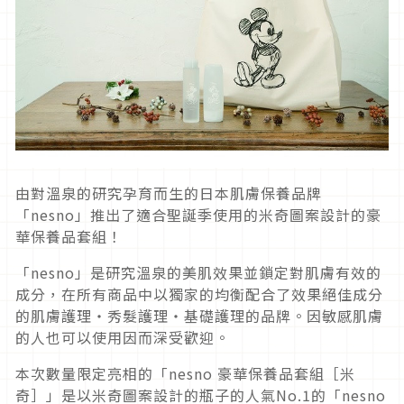
由對溫泉的研究孕育而生的日本肌膚保養品牌
「nesno」推出了適合聖誕季使用的米奇圖案設計的豪
華保養品套組！
「nesno」是研究溫泉的美肌效果並鎖定對肌膚有效的
成分，在所有商品中以獨家的均衡配合了效果絕佳成分
的肌膚護理・秀髮護理・基礎護理的品牌。因敏感肌膚
的人也可以使用因而深受歡迎。
本次數量限定亮相的「nesno 豪華保養品套組［米
奇］」是以米奇圖案設計的瓶子的人氣No.1的「nesno