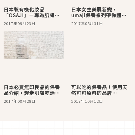
日本製有機化妝品
日本女生美肌新寵，
「OSAJI」－專為肌膚特
umaji保養系列帶你體驗
別設計的天然保養品
柚子的力量！
2017年09月23日
2017年08月31日
日本必買無印良品的保養
可以吃的保養品！使用天
品介紹，趕走肌膚乾燥就
然可可原料的品牌
靠這幾款♡
「CACAO 365」日本新登
2017年09月28日
2017年10月12日
場