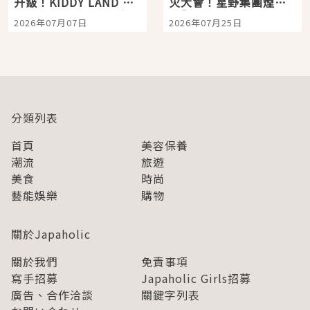
升級！KIDDY LAND 原
火大會！星野集團煙火
宿店吉伊卡哇迎客，新
景觀飯店6選，讓你不用
2026年07月07日
2026年07月25日
開幕 OMOKADO 店3分
人擠人悠閒欣賞
即達
分類列表
首頁
美容保養
潮流
旅遊
美食
時尚
藝能娛樂
購物
關於Japaholic
關於我們
免責事項
寫手招募
Japaholic Girls招募
廣告、合作洽談
關鍵字列表