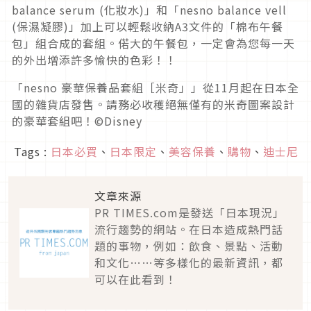
balance serum (化妝水)」和「nesno balance vell
(保濕凝膠)」加上可以輕鬆收納A3文件的「棉布午餐
包」組合成的套組。偌大的午餐包，一定會為您每一天
的外出增添許多愉快的色彩！！
「nesno 豪華保養品套組［米奇」」從11月起在日本全
國的雜貨店發售。請務必收穫絕無僅有的米奇圖案設計
的豪華套組吧！©Disney
Tags :
日本必買
、
日本限定
、
美容保養
、
購物
、
迪士尼
文章來源
PR TIMES.com是發送「日本現況」
流行趨勢的網站。在日本造成熱門話
題的事物，例如：飲食、景點、活動
和文化……等多樣化的最新資訊，都
可以在此看到！