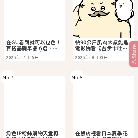
在GU看到就可以包色！
快90公斤肌肉大叔能進
Share
百搭基礎單品 6選，閉
電影院看《吉伊卡哇》
眼全收也不心疼
嗎？日本重金屬樂團
2026年07月25日
2026年08月03日
「打首」會長與nagano
老師一同給出了答案
No.
7
No.
8
角色IP粉絲購物天堂再
在飯店裡看日本夏季花