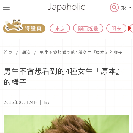
繁
東京
關西近畿
關東
首頁
潮流
男生不會想看到的4種女生『原本』的樣子
男生不會想看到的4種女生『原本』
的樣子
2015年02月24日
｜ By