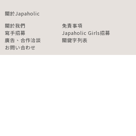
關於Japaholic
關於我們
免責事項
寫手招募
Japaholic Girls招募
廣告、合作洽談
關鍵字列表
お問い合わせ
看看更多有關Japaholic！
Copyright © 2026 MICROAD, INC.