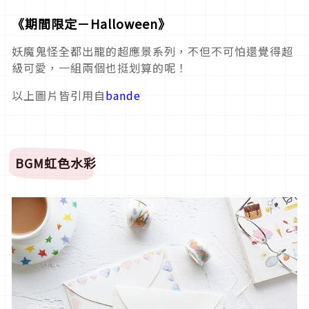
《期間限定－Halloween》
妖魔鬼怪全都出籠的超應景系列，不但不可怕還覺得超
級可愛，一組兩個也挺划算的呢！
以上圖片皆引用自
bande
BGM
虹色水彩