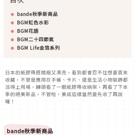
bande
秋季新商品
BGM
虹色水彩
BGM
花語
BGM
二十四節氣
BGM Life
金箔系列
日本的紙膠帶既精緻又漂亮，看到都會忍不住想要買來
收藏，不管是應用在手帳、卡片、還是生活小物裝飾都
派得上用場，轉頭看了一眼紙膠帶收納架，再看了下本
季的絕美新品，不管啦，美成這樣當然要先收了再說
囉！
bande
秋季新商品