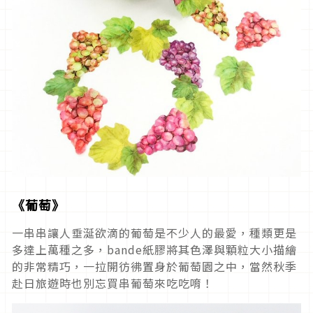
《葡萄》
一串串讓人垂涎欲滴的葡萄是不少人的最愛，種類更是
多達上萬種之多，bande紙膠將其色澤與顆粒大小描繪
的非常精巧，一拉開彷彿置身於葡萄園之中，當然秋季
赴日旅遊時也別忘買串葡萄來吃吃唷！