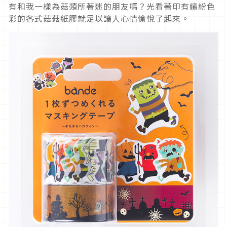
有和我一樣為菇類所著迷的朋友嗎？光看著印有繽紛色
彩的各式菇菇紙膠就足以讓人心情愉悅了起來。