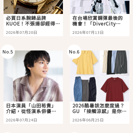
必買日系腕錶品牌
在台場欣賞鋼彈最後的
KUOE！不張揚卻經得起
機會！「DiverCity
時間洗鍊的經典之作五
Tokyo Plaza」搭船、
2026年07月20日
2026年07月13日
選
購物、美食及夜景，一
次全體驗
No.
5
No.
6
日本演員「山田裕貴」
2026酷暑該怎麼度過？
介紹，從怪演系俳優走
GU 「接觸涼感」是你的
向國民級日劇主角
夏日救星
2026年07月24日
2026年06月25日