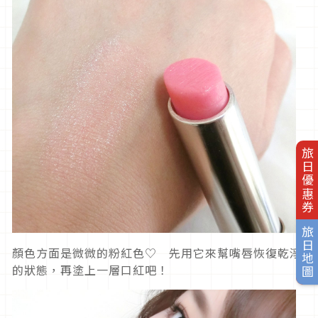
旅日優惠券
旅日地圖
顏色方面是微微的粉紅色♡ 先用它來幫嘴唇恢復乾淨
的狀態，再塗上一層口紅吧！