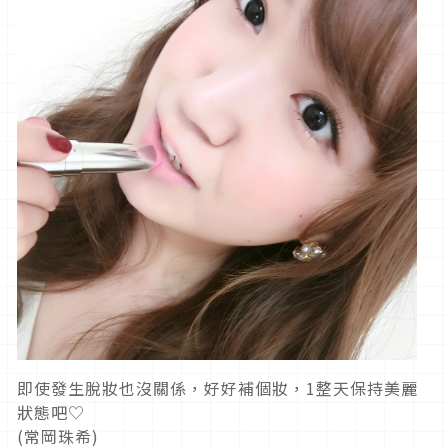
即使發生脫妝也沒關係，好好補個妝，1整天保持美麗
狀態吧♡
(常岡珠希)