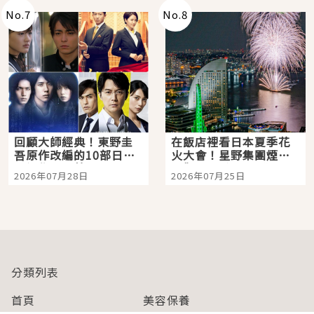
No.
7
No.
8
回顧大師經典！東野圭
在飯店裡看日本夏季花
吾原作改編的10部日本
火大會！星野集團煙火
影視作品推薦
景觀飯店6選，讓你不用
2026年07月28日
2026年07月25日
人擠人悠閒欣賞
分類列表
首頁
美容保養