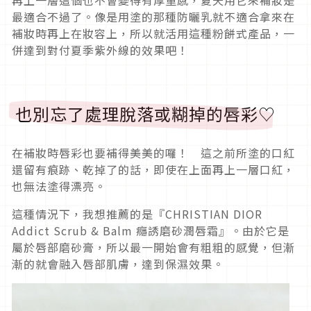
再上一層這個也不會變得有厚重感，夏天用它來補妝是
最適合不過了。像是用塗的那種防曬乳就不適合拿來在
補妝時再上在妝容上，所以就活用這種粉餅式產品，一
併達到對付夏季紫外線的效果吧！
也別忘了處理脫落或糊掉的唇彩♡
在補妝時唇彩也要補得美美的囉！ 這之前所塗的口紅
還留有痕跡、乾掉了的話，即使在上面再上一層口紅，
也無法塗得漂亮。
這種情況下，我想推薦的是『CHRISTIAN DIOR
Addict Scrub & Balm 癮誘磨砂潤唇霜』。由於它是
屬於唇部磨砂膏，所以最一開始會有粗粗的感覺，但漸
漸的就會融入唇部肌膚，達到保濕效果。