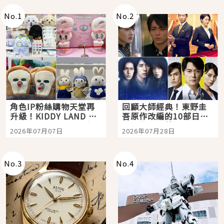
No.
1
No.
2
角色IP粉絲購物天堂再
回顧大師經典！東野圭
升級！KIDDY LAND 原
吾原作改編的10部日本
宿店吉伊卡哇迎客，新
影視作品推薦
2026年07月07日
2026年07月28日
開幕 OMOKADO 店3分
即達
No.
3
No.
4