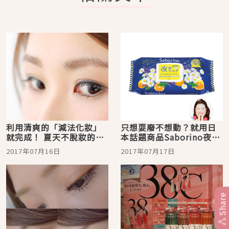
利用清爽的「減法化妝」
只想耍廢不想動？就用日
就完成！ 夏天不脫妝的小
本話題商品Saborino夜間
秘訣
系列來滿足你吧！
2017年07月16日
2017年07月17日
Share