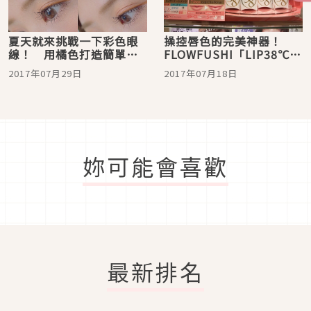
夏天就來挑戰一下彩色眼
操控唇色的完美神器！
線！ 用橘色打造簡單日
FLOWFUSHI「LIP38℃」
系夏季妝容♡
現正熱賣中
2017年07月29日
2017年07月18日
妳可能會喜歡
最新排名