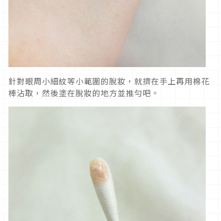
針對眼周小細紋等小範圍的脫妝，就擠在手上再用棉花
棒沾取，然後塗在脫妝的地方並推勻吧。