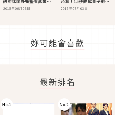
般的休閒野餐墊看起來超
必看！15秒變成桌子的
便利！ 折起來是野餐袋，
「遊牧者行李箱」
2015年06月08日
2015年07月03日
展開變野餐墊
妳可能會喜歡
最新排名
No.
1
No.
2