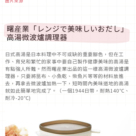
圖片來源
曙産業「レンジで美味しいおだし」
高湯微波爐調理器
日式高湯是日本料理中不可或缺的重要腳色，但在工
作、育兒和繁忙的家事中要自己製作健康美味的高湯是
有點強人所難。然而曙産業出品的這一樣高湯微波爐調
理器，只要將昆布、小魚乾、柴魚片等等的材料放進
去，再拿去微波爐加熱一下，短時間內美味道地的高湯
就如此簡單地完成了。（一個1944日幣，耐熱140℃、
耐冷-20℃)