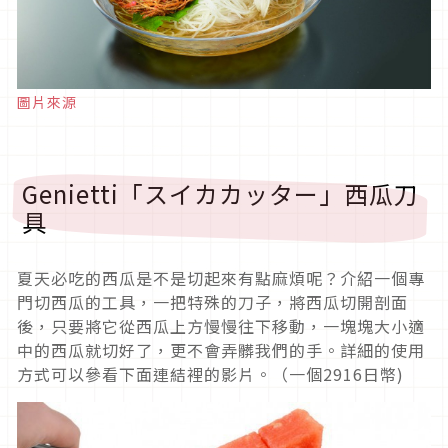
圖片來源
Genietti「スイカカッター」西瓜刀
具
夏天必吃的西瓜是不是切起來有點麻煩呢？介紹一個專
門切西瓜的工具，一把特殊的刀子，將西瓜切開剖面
後，只要將它從西瓜上方慢慢往下移動，一塊塊大小適
中的西瓜就切好了，更不會弄髒我們的手。詳細的使用
方式可以參看下面連結裡的影片。（一個2916日幣)