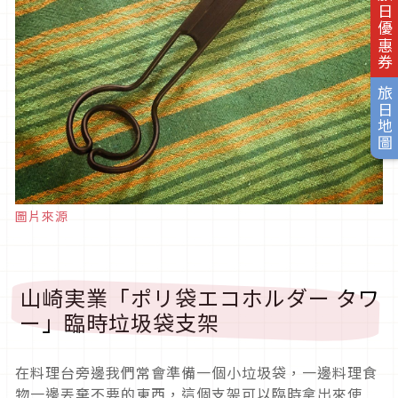
旅日優惠券
旅日地圖
圖片來源
山崎実業「ポリ袋エコホルダー タワ
ー」臨時垃圾袋支架
在料理台旁邊我們常會準備一個小垃圾袋，一邊料理食
物一邊丟棄不要的東西，這個支架可以臨時拿出來使