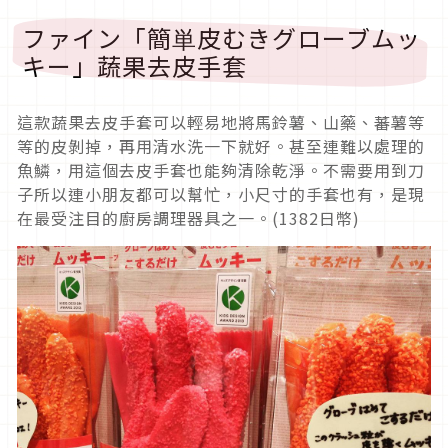
ファイン「簡単皮むきグローブムッ
キー」蔬果去皮手套
這款蔬果去皮手套可以輕易地將馬鈴薯、山藥、蕃薯等
等的皮剝掉，再用清水洗一下就好。甚至連難以處理的
魚鱗，用這個去皮手套也能夠清除乾淨。不需要用到刀
子所以連小朋友都可以幫忙，小尺寸的手套也有，是現
在最受注目的廚房調理器具之一。(1382日幣)