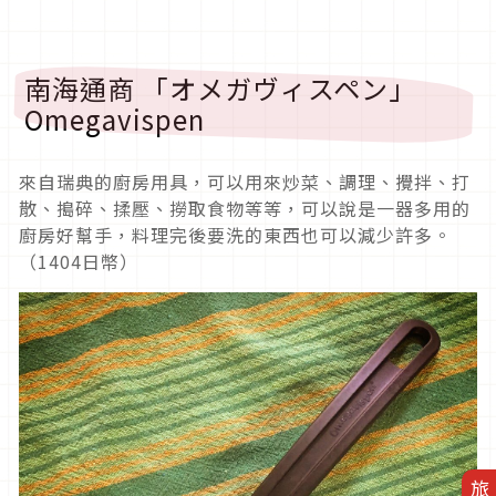
南海通商 「オメガヴィスペン」
Omegavispen
來自瑞典的廚房用具，可以用來炒菜、調理、攪拌、打
散、搗碎、揉壓、撈取食物等等，可以說是一器多用的
廚房好幫手，料理完後要洗的東西也可以減少許多。
（1404日幣）