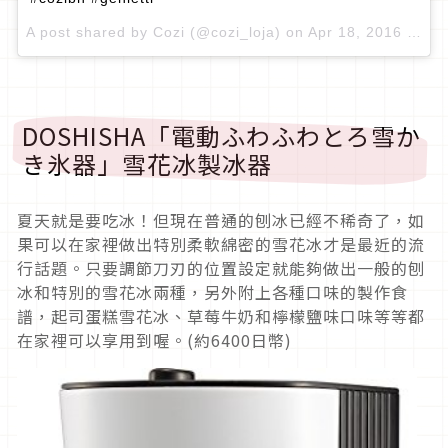
A post shared by
Cozi
(@cozi_loja) on
Apr 18, 2016 at 12:53pm PDT
DOSHISHA「電動ふわふわとろ雪か
き氷器」雪花冰製冰器
夏天就是要吃冰！但現在普通的刨冰已經不稀奇了，如
果可以在家裡做出特別柔軟綿密的雪花冰才是最近的流
行話題。只要調節刀刃的位置設定就能夠做出一般的刨
冰和特別的雪花冰兩種，另外附上各種口味的製作食
譜，起司蛋糕雪花冰、草莓牛奶和檸檬鹽味口味等等都
在家裡可以享用到喔。(約6400日幣)