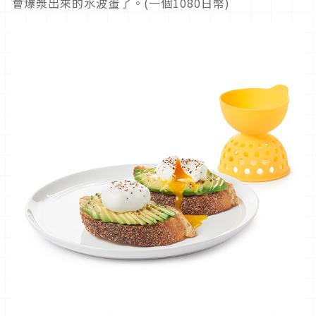
會爆漿出來的水波蛋了。(一個1080日幣)