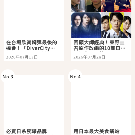
在台場欣賞鋼彈最後的
回顧大師經典！東野圭
機會！「DiverCity
吾原作改編的10部日本
Tokyo Plaza」搭船、
影視作品推薦
2026年07月13日
2026年07月28日
購物、美食及夜景，一
次全體驗
No.
3
No.
4
必買日系腕錶品牌
用日本最大美食網站