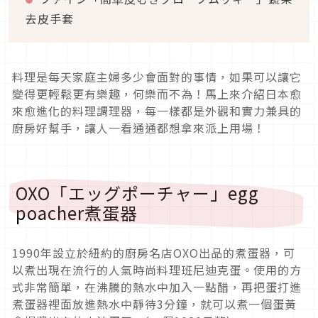
去皮手套
料理是每天家庭主婦多少會面對的事情，如果可以讓它
變得更輕鬆更有樂趣，何樂而不為！馬上來介紹日本愈
來愈進化的料理調理器，每一樣都是外觀和實力兼具的
廚房好幫手，讓人一看通通都想拿來派上用場！
OXO「エッグポーチャー」egg
poacher煮蛋器
1990年設立於紐約的廚房名店OXO出品的煮蛋器，可
以煮出現在流行的人氣時尚料理班尼迪克蛋。使用的方
式非常簡單，在沸騰的熱水中加入一點醋，再把蛋打進
煮蛋器裡面放進熱水中靜待3分鐘，就可以煮一個蛋黃