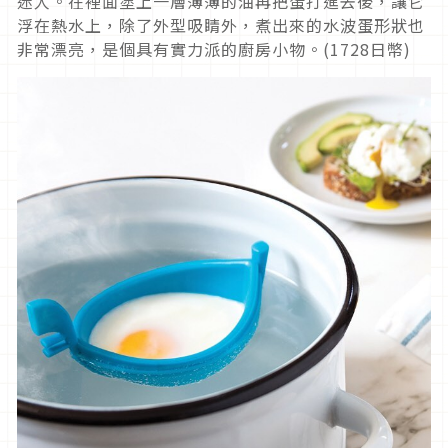
迷人。在裡面塗上一層薄薄的油再把蛋打進去後，讓它
浮在熱水上，除了外型吸睛外，煮出來的水波蛋形狀也
非常漂亮，是個具有實力派的廚房小物。(1728日幣)