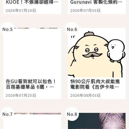
KUOE！不張揚卻經得起
Gurunavi 客製化預約九
時間洗鍊的經典之作五
大都市餐廳，打造專屬
2026年07月20日
2026年07月03日
選
美食體驗！
No.
5
No.
6
在GU看到就可以包色！
快90公斤肌肉大叔能進
百搭基礎單品 6選，閉
電影院看《吉伊卡哇》
眼全收也不心疼
嗎？日本重金屬樂團
2026年07月25日
2026年08月03日
「打首」會長與nagano
老師一同給出了答案
No.
7
No.
8