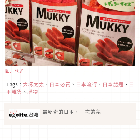
圖片來源
Tags :
大塚太太
、
日本必買
、
日本流行
、
日本話題
、
日
本雜貨
、
購物
最新奇的日本，一次讀完