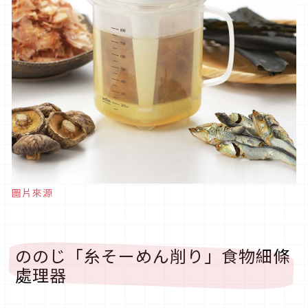
圖片來源
ののじ「糸そーめん削り」食物細條
處理器