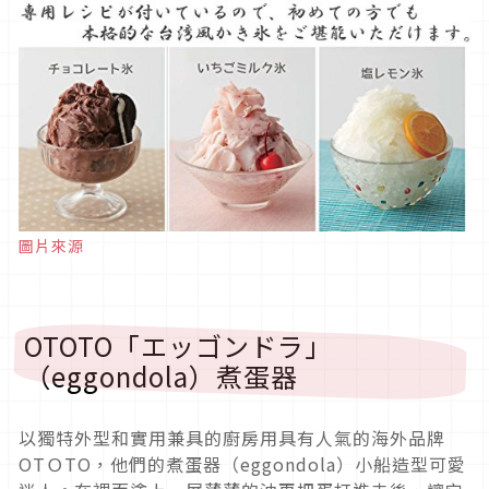
圖片來源
OTOTO「エッゴンドラ」
（eggondola）煮蛋器
以獨特外型和實用兼具的廚房用具有人氣的海外品牌
OTＯTO，他們的煮蛋器（eggondola）小船造型可愛