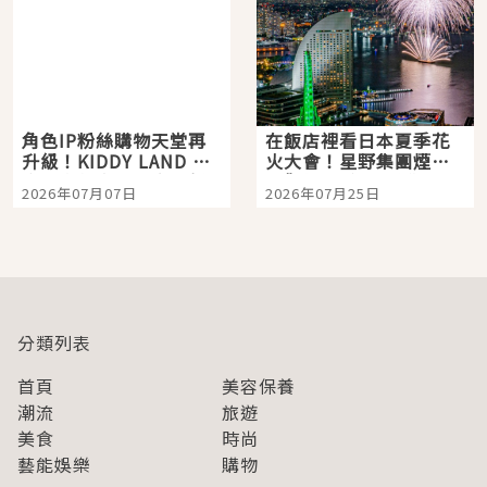
角色IP粉絲購物天堂再
在飯店裡看日本夏季花
升級！KIDDY LAND 原
火大會！星野集團煙火
宿店吉伊卡哇迎客，新
景觀飯店6選，讓你不用
2026年07月07日
2026年07月25日
開幕 OMOKADO 店3分
人擠人悠閒欣賞
即達
分類列表
首頁
美容保養
潮流
旅遊
美食
時尚
藝能娛樂
購物