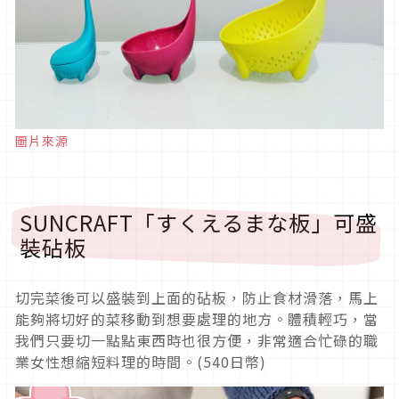
圖片來源
SUNCRAFT「すくえるまな板」可盛
裝砧板
切完菜後可以盛裝到上面的砧板，防止食材滑落，馬上
能夠將切好的菜移動到想要處理的地方。體積輕巧，當
我們只要切一點點東西時也很方便，非常適合忙碌的職
業女性想縮短料理的時間。(540日幣)