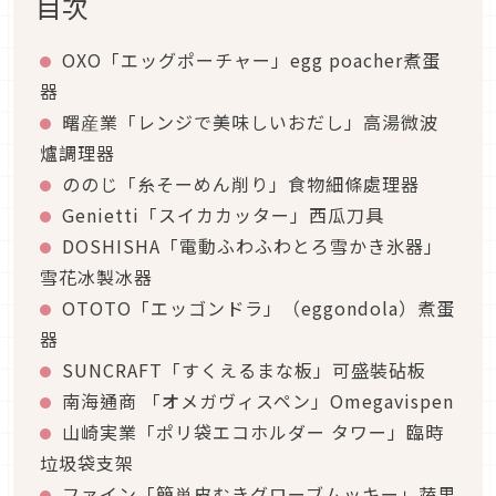
目次
OXO「エッグポーチャー」egg poacher煮蛋
器
曙産業「レンジで美味しいおだし」高湯微波
爐調理器
ののじ「糸そーめん削り」食物細條處理器
Genietti「スイカカッター」西瓜刀具
DOSHISHA「電動ふわふわとろ雪かき氷器」
雪花冰製冰器
OTOTO「エッゴンドラ」（eggondola）煮蛋
器
SUNCRAFT「すくえるまな板」可盛裝砧板
南海通商 「オメガヴィスペン」Omegavispen
山崎実業「ポリ袋エコホルダー タワー」臨時
垃圾袋支架
ファイン「簡単皮むきグローブムッキー」蔬果