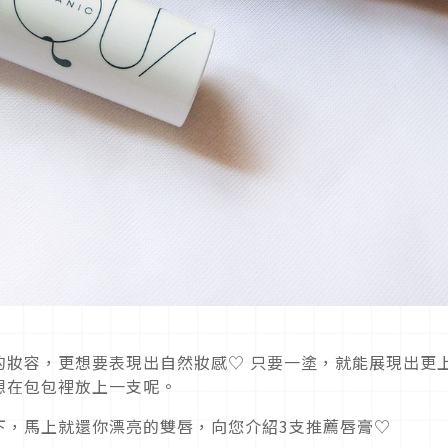
的妝容，更想要表現出自然妝感♡ 只要一塗，就能展現出更
想在包包裡放上一支呢。
下，馬上就還你漂亮的雙唇，向您介紹3支推薦唇膏♡