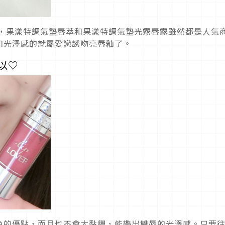
蔻，果漾特調氣墊唇萃和果漾特調氣墊光霧唇露雖然都是人氣
和光澤感的就屬愛戀誘吻亮唇釉了。
以♡
色的優點，而且也不會太黏稠，能帶出雙唇的光澤感。只要