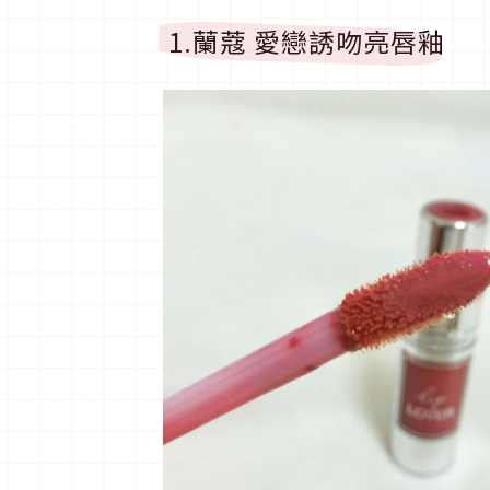
1.蘭蔻 愛戀誘吻亮唇釉