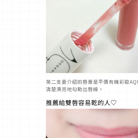
第二支要介紹的唇膏是平價有機彩妝AQ
清楚漂亮地勾勒出唇線。
推薦給雙唇容易乾的人♡