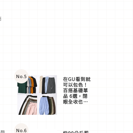
商
No.
5
在GU看到就
可以包色！
百搭基礎單
品 6選，閉
眼全收也不
心疼
No.
6
往唇
快90公斤肌