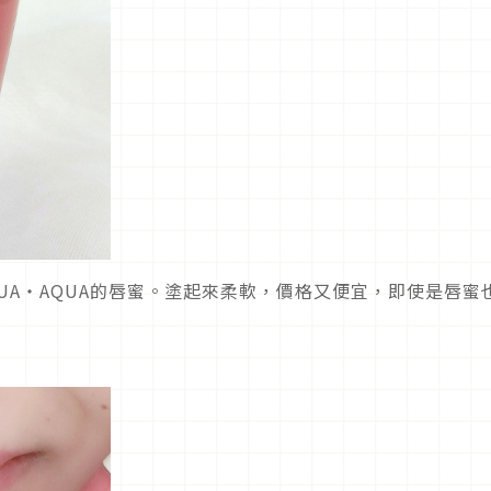
UA・AQUA的唇蜜。塗起來柔軟，價格又便宜，即使是唇蜜