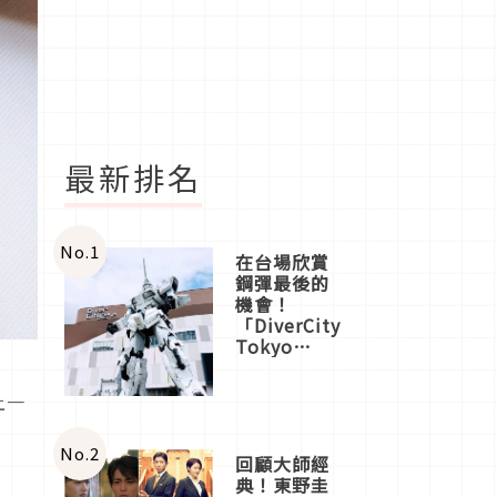
最新排名
No.
1
在台場欣賞
鋼彈最後的
機會！
「DiverCity
Tokyo
Plaza」搭
船、購物、
上一
美食及夜
景，一次全
體驗
No.
2
回顧大師經
典！東野圭