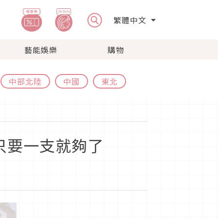
繁體中文
藝能娛樂
購物
中部北陸
中國
東北
只要一支就夠了