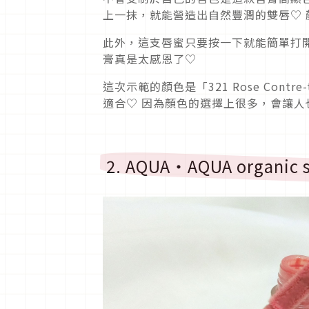
上一抹，就能營造出自然豐潤的雙唇♡ 
此外，這支唇蜜只要按一下就能簡單打
膏真是太感恩了♡
這次示範的顏色是「321 Rose Con
適合♡ 因為顏色的選擇上很多，會讓人
2. AQUA・AQUA organic s