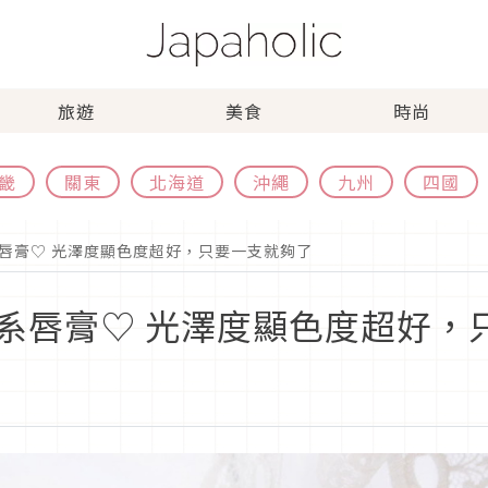
旅遊
美食
時尚
畿
關東
北海道
沖繩
九州
四國
唇膏♡ 光澤度顯色度超好，只要一支就夠了
系唇膏♡ 光澤度顯色度超好，