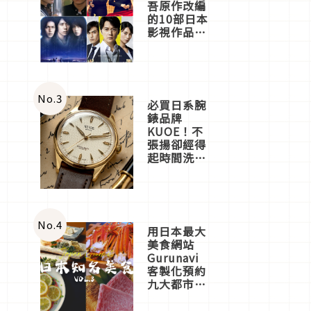
吾原作改編
的10部日本
影視作品推
薦
No.
3
必買日系腕
錶品牌
KUOE！不
張揚卻經得
起時間洗鍊
的經典之作
五選
No.
4
用日本最大
美食網站
Gurunavi
客製化預約
九大都市餐
廳，打造專
屬美食體