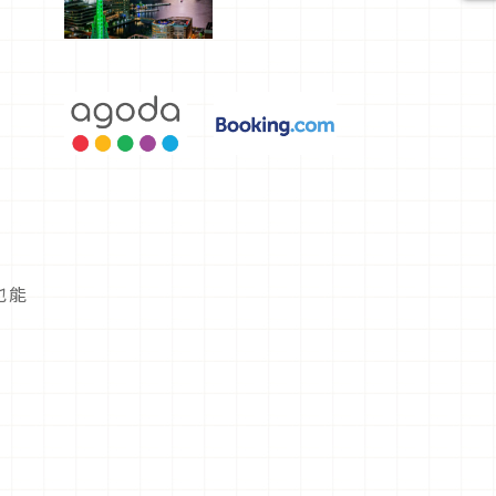
選，讓你不
用人擠人悠
閒欣賞
也能