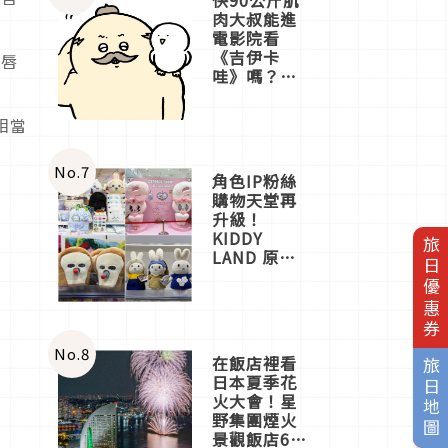
肉大叔能進
電影院看
《吉伊卡
支唇
哇》嗎？日
本重金屬樂
團「打首」
相當
會長與
nagano老師
一同給出了
No.
7
角色IP粉絲
答案
購物天堂再
升級！
KIDDY
旅日優惠券
LAND 原宿
店吉伊卡哇
迎客，新開
幕
OMOKADO
店3分即達
No.
8
在飯店裡看
旅日地圖
日本夏季花
火大會！星
野集團煙火
景觀飯店6