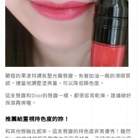
蘭蔻的果漾特調氣墊光霧唇露，有著如油一般的滑順質
感。適當地調整塗擦量，可以降低顯色度。
這支唇露和Dior的唇露一樣，都很容易乾燥，建議做好
保濕再擦喔。
推薦給重視持色度的妳！
和其他唇釉比起來，這支唇露的持色度非常優秀！雖然