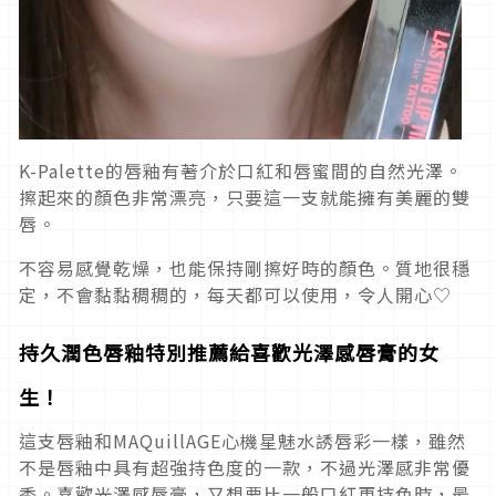
K-Palette的唇釉有著介於口紅和唇蜜間的自然光澤。
擦起來的顏色非常漂亮，只要這一支就能擁有美麗的雙
唇。
不容易感覺乾燥，也能保持剛擦好時的顏色。質地很穩
定，不會黏黏稠稠的，每天都可以使用，令人開心♡
持久潤色唇釉特別推薦給喜歡光澤感唇膏的女
生！
這支唇釉和MAQuillAGE心機星魅水誘唇彩一樣，雖然
不是唇釉中具有超強持色度的一款，不過光澤感非常優
秀。喜歡光澤感唇膏，又想要比一般口紅更持色時，最