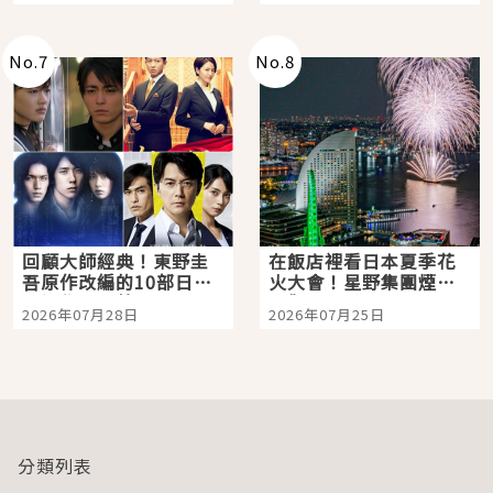
No.
7
No.
8
回顧大師經典！東野圭
在飯店裡看日本夏季花
吾原作改編的10部日本
火大會！星野集團煙火
影視作品推薦
景觀飯店6選，讓你不用
2026年07月28日
2026年07月25日
人擠人悠閒欣賞
分類列表