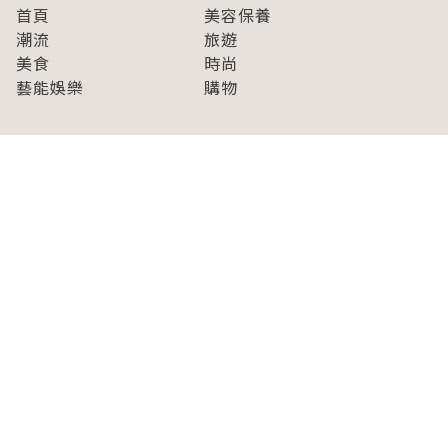
首頁
美容保養
潮流
旅遊
美食
時尚
藝能娛樂
購物
關於Japaholic
關於我們
免責事項
寫手招募
Japaholic Girls招募
廣告、合作洽談
關鍵字列表
お問い合わせ