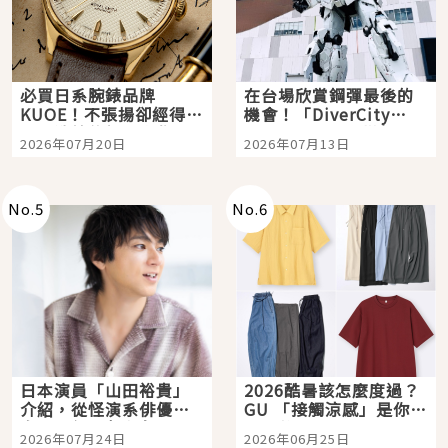
必買日系腕錶品牌
在台場欣賞鋼彈最後的
KUOE！不張揚卻經得起
機會！「DiverCity
時間洗鍊的經典之作五
Tokyo Plaza」搭船、
2026年07月20日
2026年07月13日
選
購物、美食及夜景，一
次全體驗
No.
5
No.
6
日本演員「山田裕貴」
2026酷暑該怎麼度過？
介紹，從怪演系俳優走
GU 「接觸涼感」是你的
向國民級日劇主角
夏日救星
2026年07月24日
2026年06月25日