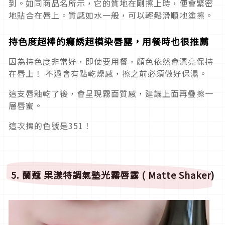
到。如同商品名所示，它的質地在剛擦上時，便會緊密
地貼合在唇上。質感如水一般，可以輕鬆滑順地塗擦。
持色度超棒的癮誘超模染唇露，用餐時也很推薦
因為持色度非常好，即使要用餐，顏色依然會漂亮保持
在唇上！ 不過會有點乾燥感，擦之前必須做好保濕。
這支唇釉乾了後，會呈現霧面質感，建議上面再疊擦一
層唇蜜。
這次擦的色號是351！
5.
蘭蔻 果漾特調氣墊光霧唇露 ( Matte Shaker)