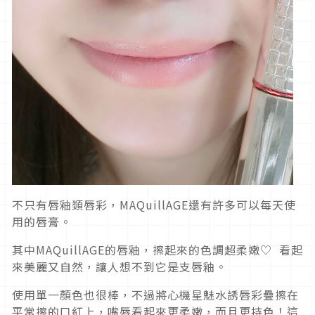
不只有唇釉類唇彩，MAQuillAGE還有許多可以每天使
用的唇膏。
其中MAQuillAGE的唇釉，擦起來的色調超柔嫩♡ 看起
來美麗又自然，讓人想不到它是支唇釉。
使用單一顏色也很棒，不過將心機星魅水誘唇彩疊擦在
平常擦的口紅上，嘴唇看起來更柔嫩，而且更持色！這