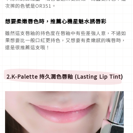
次擦的色號是OR351。
想要柔嫩唇色時，推薦心機星魅水誘唇彩
雖然這支唇釉的持色度在唇釉中有些差強人意，不過如
果想要比一般口紅更持色，又想要有柔嫩感的嘴唇時，
還是很推薦這支哦！
2.K-Palette 持久潤色唇釉 (Lasting
Lip Tint)