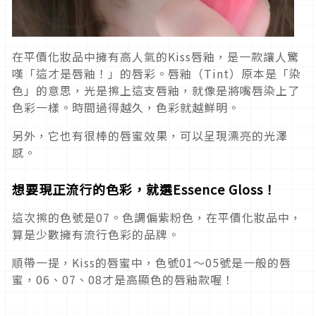
在平價化妝品中擁有高人氣的Kiss唇釉，是一款讓人驚
嘆「這才是唇釉！」的唇彩。唇釉（Tint）原本是「染
色」的意思，光是擦上這支唇釉，就像是將嘴唇染上了
色彩一樣。時間過得越久，色彩就越鮮明。
另外，它也有很棒的唇蜜效果，可以呈現漂亮的光澤
感。
想要現正流行的色彩，就選Essence Gloss！
這次擦的色號是07。色調偏紫粉色，在平價化妝品中，
算是少數擁有流行色彩的品牌。
順帶一提，Kiss的唇蜜中，色號01〜05號是一般的唇
蜜，06、07、08才是高顯色的唇釉款喔！