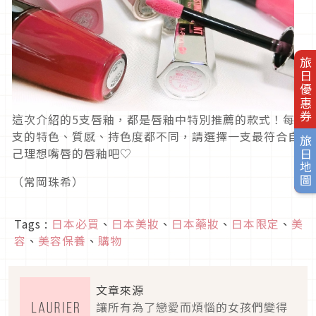
旅日優惠券
這次介紹的5支唇釉，都是唇釉中特別推薦的款式！每
支的特色、質感、持色度都不同，請選擇一支最符合自
旅日地圖
己理想嘴唇的唇釉吧♡
（常岡珠希）
Tags :
日本必買
、
日本美妝
、
日本藥妝
、
日本限定
、
美
容
、
美容保養
、
購物
文章來源
讓所有為了戀愛而煩惱的女孩們變得