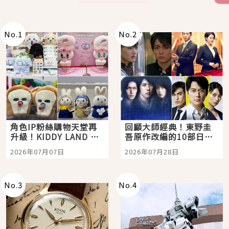
No.
1
No.
2
角色IP粉絲購物天堂再
回顧大師經典！東野圭
升級！KIDDY LAND 原
吾原作改編的10部日本
宿店吉伊卡哇迎客，新
影視作品推薦
2026年07月07日
2026年07月28日
開幕 OMOKADO 店3分
即達
No.
3
No.
4