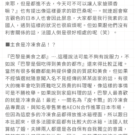
來耶，但是都進不去，今天可不可以讓人家搶頭香
嘛？』也有提出像這樣要求的歐巴桑呢…。就連超會察
言觀色的日本人也會因此屏息，大家都是我行我素的法
國人，遇到這樣的狀況也很麻煩呢。但如果跟他們沒有
利害關係的話，法國人倒是很好相處的呢（笑）。
■主食是冷凍食品！？
『巴黎是美食之都』….這種說法可能不夠有說服力，不
如說『巴黎是個吃得到美食的都市』還來得比較正確。
當然有很多餐廳都能夠提供優良的質感和美食，但如果
不經慎選就隨意闖入名不見經傳的某某店家的話，有很
大的機率會吃到既難吃又昂貴的料理喔，像這樣的事情
可是不勝枚舉。如果說到家庭料理的話，巴黎人最喜歡
的就是冷凍食品！最近，一間名為『皮卡爾』的冷凍食
品專賣店，與知名零售業者AEON合作進軍日本市場，
但因為這麼多的冷凍食品都得放進冰箱裡面，所以跟日
本比起來，很多法國家庭都有比較大的冰箱。法國人就
算結了婚，夫婦兩人都還是各自保有自我獨立的意識，