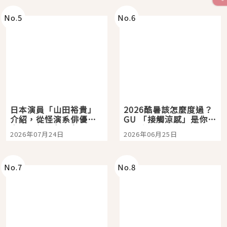
No.
5
No.
6
日本演員「山田裕貴」
2026酷暑該怎麼度過？
介紹，從怪演系俳優走
GU 「接觸涼感」是你的
向國民級日劇主角
夏日救星
2026年07月24日
2026年06月25日
No.
7
No.
8