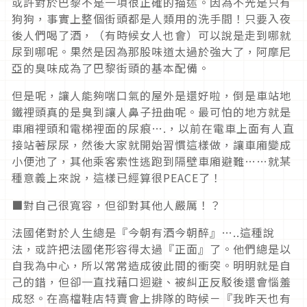
或許對於巴黎不是一項很正確的描述。因為不光是只有
狗狗，事實上整個街頭都是人類用的洗手間！只要入夜
後人們喝了酒，（有時候女人也會）可以說是走到哪就
尿到哪呢。果然是因為那股味道太過於強大了，阿摩尼
亞的臭味成為了巴黎街頭的基本配備。
但是呢，讓人能夠喘口氣的屋外是還好啦，倒是車站地
鐵裡頭真的是臭到讓人鼻子扭曲呢。最可怕的地方就是
車廂裡頭和電梯裡面的尿痕….，以前在電車上面有人直
接站著尿尿，然後大家就開始習慣這樣做，讓車廂變成
小便池了，其他乘客索性逃跑到隔壁車廂避難……就某
種意義上來說，這樣已經算很PEACE了！
■對自己很寬容，但卻對其他人嚴厲！？
法國佬對於人生總是『今朝有酒今朝醉』…..這種說
法，或許把法國佬形容得太過『正面』了。他們總是以
自我為中心，所以常常造成彼此間的衝突。明明就是自
己的錯，但卻一直找藉口迴避、被糾正反駁後還會惱羞
成怒。在高檔鞋店特賣會上排隊的時候－『我昨天也有