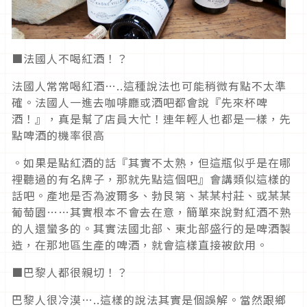
■法國人不喝紅酒！？
法國人常常喝紅酒…..這種說法也可能稍微有點不太準
確。法國人一進去咖啡廳或酒吧都會說『先來杯啤
酒！』，真是幫了店員大忙！連年輕人也都是一樣，先
點啤酒的機率很高
。如果是點紅酒的話『其實不太熟，但這瓶似乎是在哪
裡聽過的有名牌子，那就先點這個吧』會講類似這樣的
話吧。產地是否為波爾多、勃艮第、某某村莊、或某某
葡萄園……其實根本不會去在意，簡單來說對紅酒不熟
的人還蠻多的。其實法國北部、東北部盛行的是啤酒製
造，在那地區生產的啤酒，就會這樣直接被飲用。
■巴黎人都很親切！？
巴黎人很冷漠…..這樣的說法其實是個誤解。當然跟鄉