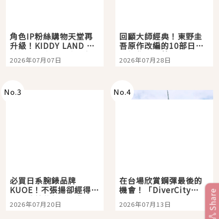
角色IP粉絲購物天堂再
回顧大師經典！東野圭
升級！KIDDY LAND 原
吾原作改編的10部日本
宿店吉伊卡哇迎客，新
影視作品推薦
2026年07月07日
2026年07月28日
開幕 OMOKADO 店3分
即達
No.
3
No.
4
必買日系腕錶品牌
在台場欣賞鋼彈最後的
KUOE！不張揚卻經得起
機會！「DiverCity
Share
時間洗鍊的經典之作五
Tokyo Plaza」搭船、
2026年07月20日
2026年07月13日
選
購物、美食及夜景，一
次全體驗