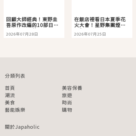
回顧大師經典！東野圭
在飯店裡看日本夏季花
吾原作改編的10部日本
火大會！星野集團煙火
影視作品推薦
景觀飯店6選，讓你不用
2026年07月28日
2026年07月25日
人擠人悠閒欣賞
分類列表
首頁
美容保養
潮流
旅遊
美食
時尚
藝能娛樂
購物
關於Japaholic