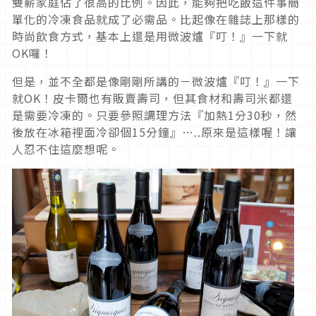
雙薪家庭佔了很高的比例。因此，能夠把吃飯這件事簡
單化的冷凍食品就成了必需品。比起像在雜誌上那樣的
時尚飲食方式，基本上還是用微波爐『叮！』一下就
OK囉！
但是，並不全都是像剛剛所講的－微波爐『叮！』一下
就OK！皮卡爾也有販賣壽司，但其食材和壽司米都還
是需要冷凍的。只要參照調理方法『加熱1分30秒，然
後放在冰箱裡面冷卻個15分鐘』…..原來是這樣喔！讓
人忍不住這麼想呢。