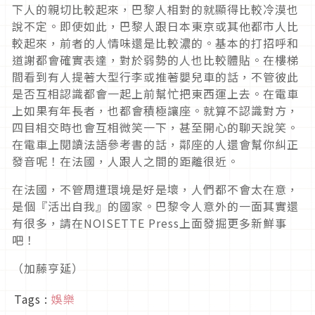
下人的親切比較起來，巴黎人相對的就顯得比較冷漠也
說不定。即使如此，巴黎人跟日本東京或其他都市人比
較起來，前者的人情味還是比較濃的。基本的打招呼和
道謝都會確實表達，對於弱勢的人也比較體貼。在樓梯
間看到有人提著大型行李或推著嬰兒車的話，不管彼此
是否互相認識都會一起上前幫忙把東西運上去。在電車
上如果有年長者，也都會積極讓座。就算不認識對方，
四目相交時也會互相微笑一下，甚至開心的聊天說笑。
在電車上閱讀法語參考書的話，鄰座的人還會幫你糾正
發音呢！在法國，人跟人之間的距離很近。
在法國，不管周遭環境是好是壞，人們都不會太在意，
是個『活出自我』的國家。巴黎令人意外的一面其實還
有很多，請在NOISETTE Press上面發掘更多新鮮事
吧！
（加藤亨延）
Tags :
娛樂