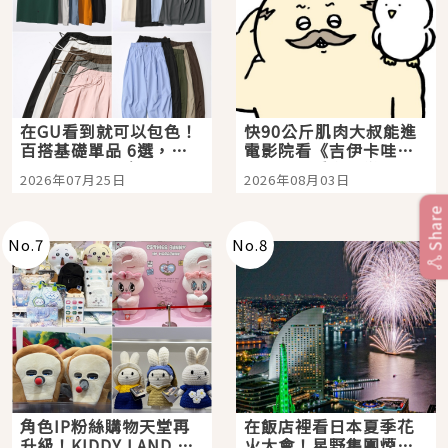
在GU看到就可以包色！
快90公斤肌肉大叔能進
百搭基礎單品 6選，閉
電影院看《吉伊卡哇》
眼全收也不心疼
嗎？日本重金屬樂團
2026年07月25日
2026年08月03日
「打首」會長與nagano
老師一同給出了答案
Share
No.
7
No.
8
角色IP粉絲購物天堂再
在飯店裡看日本夏季花
升級！KIDDY LAND 原
火大會！星野集團煙火