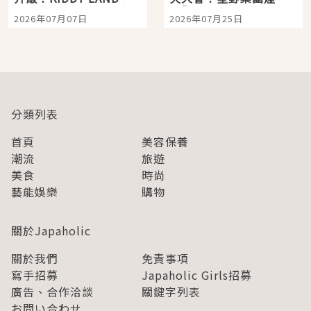
宿店吉伊卡哇迎客，新
景觀飯店6選，讓你不用
2026年07月07日
2026年07月25日
開幕 OMOKADO 店3分
人擠人悠閒欣賞
即達
分類列表
首頁
美容保養
潮流
旅遊
美食
時尚
藝能娛樂
購物
關於Japaholic
關於我們
免責事項
寫手招募
Japaholic Girls招募
廣告、合作洽談
關鍵字列表
お問い合わせ