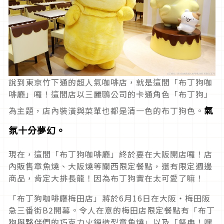
說到東京竹下通的超人氣咖啡店，就是這間「布丁狗咖
啡廳」囉！這間店以三麗鷗公司的卡通角色「布丁狗」
氣
為主題，店內裝潢與菜單也都是清一色的布丁狗色。
氛十分夢幻。
現在，這間「布丁狗咖啡廳」終於要在大阪開店囉！店
內販售章魚燒、大阪燒等關西限定餐點，還有限定週邊
商品，肯定大排長龍！因為布丁狗實在太可愛了嘛！
「布丁狗咖啡廳梅田店」將於6月16日在大阪・梅田阪
急三番街B2開幕。令人在意的梅田店限定餐點有「布丁
狗與夥伴們的巧克力火鍋造型章魚燒」以及「祭典！嘿