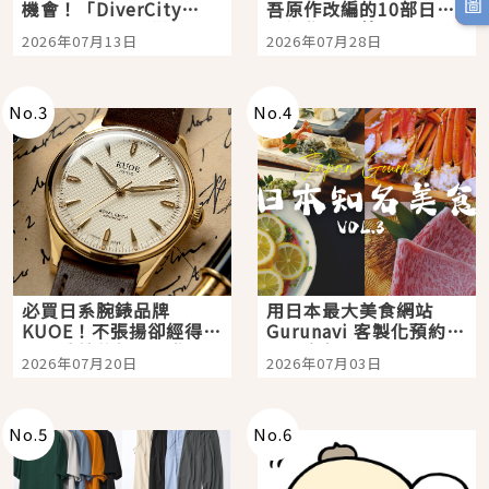
機會！「DiverCity
吾原作改編的10部日本
Tokyo Plaza」搭船、
影視作品推薦
2026年07月13日
2026年07月28日
購物、美食及夜景，一
次全體驗
No.
3
No.
4
必買日系腕錶品牌
用日本最大美食網站
KUOE！不張揚卻經得起
Gurunavi 客製化預約九
時間洗鍊的經典之作五
大都市餐廳，打造專屬
2026年07月20日
2026年07月03日
選
美食體驗！
No.
5
No.
6