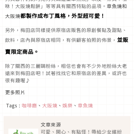
咻！大阪燒鬆餅」等等具有關西特點的品項。
章魚燒和
都製作成布丁風格，外型超可愛！
大阪燒
另外，梅田店同樣提供原宿店販售的原創餐點及甜點、
並販
飲料，店內與原宿店相同，有供顧客拍照的佈景，
賣限定商品。
除了關西的三麗鷗粉絲，相信也會有不少外地粉絲大老
遠來到梅田店吧！試著找找它和原宿店的差異，或許也
很有趣喔♪
更多照片
Tags :
咖啡廳
、
大阪燒
、
娛樂
、
章魚燒
文章來源
可愛、開心、有點怪！帶給少女繽紛