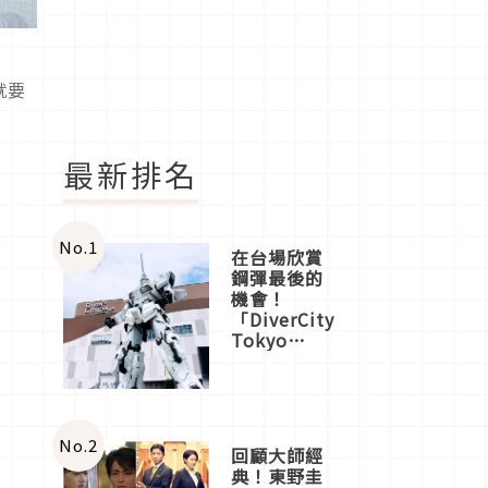
就要
最新排名
No.
1
在台場欣賞
鋼彈最後的
機會！
「DiverCity
Tokyo
Plaza」搭
船、購物、
美食及夜
景，一次全
體驗
No.
2
回顧大師經
典！東野圭