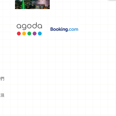
選，讓你不
用人擠人悠
閒欣賞
我們
濡濕