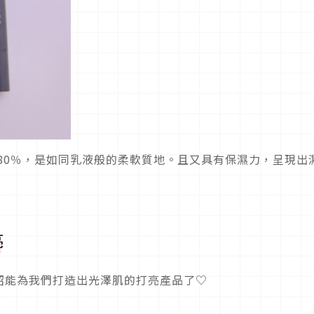
了80％，是如同乳液般的柔軟質地。且又具有保濕力，呈現出
亮
紹能為我們打造出光澤肌的打亮產品了♡