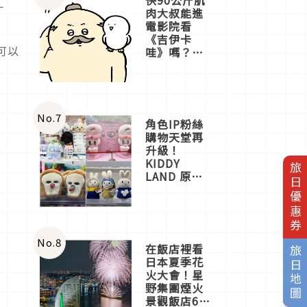
一
肉大叔能進
電影院看
《吉伊卡
可以
哇》嗎？日
本重金屬樂
團「打首」
會長與
nagano老師
一同給出了
No.
7
角色IP粉絲
答案
購物天堂再
升級！
KIDDY
旅日優惠券
LAND 原宿
店吉伊卡哇
迎客，新開
幕
OMOKADO
店3分即達
No.
8
在飯店裡看
旅日地圖
日本夏季花
火大會！星
野集團煙火
景觀飯店6