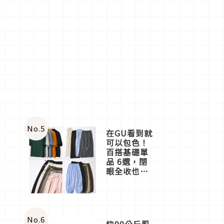
No.
5
在GU看到就
可以包色！
百搭基礎單
品 6選，閉
眼全收也不
心疼
No.
6
快90公斤肌