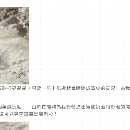
這款打亮產品。只要一塗上肌膚就會轉變成清爽的質感，為
個萬能這點！ 由於它能夠為我們營造出宛如奶油眼影般的
時還可以拿來畫自然風頰彩！