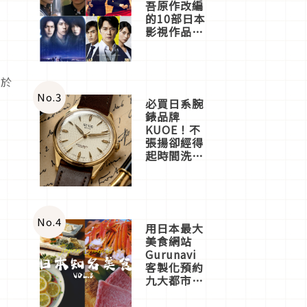
吾原作改編
的10部日本
影視作品推
薦
貼於
No.
3
必買日系腕
錶品牌
KUOE！不
張揚卻經得
起時間洗鍊
的經典之作
五選
No.
4
用日本最大
美食網站
Gurunavi
客製化預約
九大都市餐
廳，打造專
屬美食體