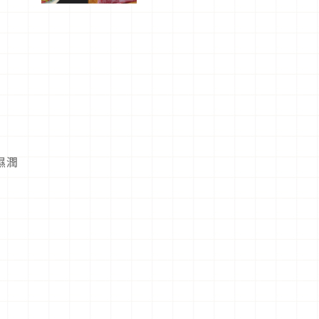
驗！
濕潤