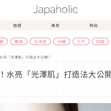
旅遊
美食
時尚
畿
關東
北海道
沖繩
九州
四國
！水亮「光澤肌」打造法大公開♡
招！水亮「光澤肌」打造法大