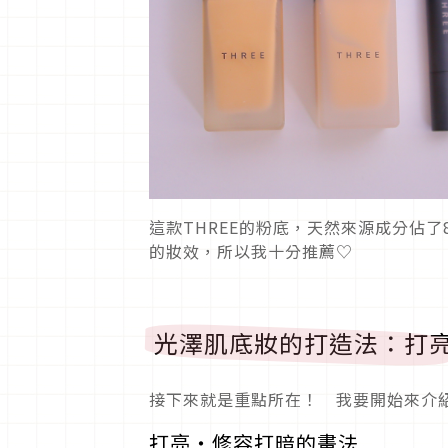
這款THREE的粉底，天然來源成分佔
的妝效，所以我十分推薦♡
光澤肌底妝的打造法：打
接下來就是重點所在！ 我要開始來介
打亮・修容打暗的畫法