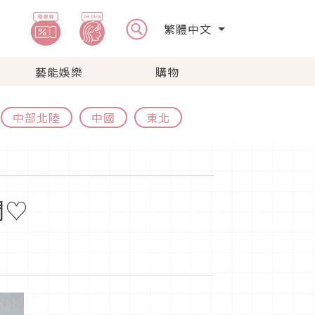
繁體中文
藝能娛樂
購物
中部北陸
中國
東北
公開♡