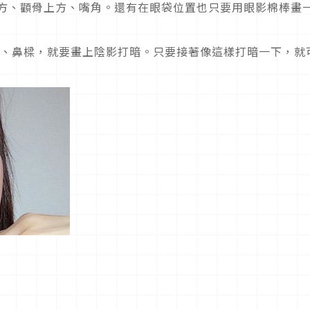
下方、顴骨上方、嘴角。還有在眼袋位置也只要用眼影棉棒畫
分、鼻樑，就要畫上陰影打暗。只要接著像這樣打暗一下，就