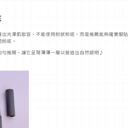
底
畫出光澤肌妝容，不能使用粉狀粉底，而是推薦能夠確實服
墊粉底。
均勻推開，讓它呈現薄薄一層以營造出自然感吧♪