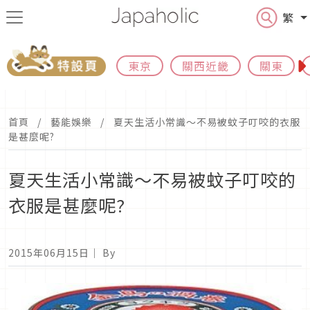
繁
東京
關西近畿
關東
首頁
藝能娛樂
夏天生活小常識～不易被蚊子叮咬的衣服
是甚麼呢?
夏天生活小常識～不易被蚊子叮咬的
衣服是甚麼呢?
2015年06月15日
｜ By