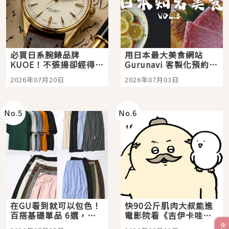
必買日系腕錶品牌
用日本最大美食網站
KUOE！不張揚卻經得起
Gurunavi 客製化預約九
時間洗鍊的經典之作五
大都市餐廳，打造專屬
2026年07月20日
2026年07月03日
選
美食體驗！
No.
5
No.
6
在GU看到就可以包色！
快90公斤肌肉大叔能進
百搭基礎單品 6選，閉
電影院看《吉伊卡哇》
眼全收也不心疼
嗎？日本重金屬樂團