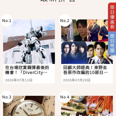
旅日優惠券
No.
1
No.
2
旅日地圖
在台場欣賞鋼彈最後的
回顧大師經典！東野圭
機會！「DiverCity
吾原作改編的10部日本
Tokyo Plaza」搭船、
影視作品推薦
2026年07月13日
2026年07月28日
購物、美食及夜景，一
次全體驗
No.
3
No.
4