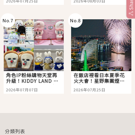
Share
2026年07月25日
2026年08月03日
「打首」會長與nagano
老師一同給出了答案
No.
7
No.
8
角色IP粉絲購物天堂再
在飯店裡看日本夏季花
升級！KIDDY LAND 原
火大會！星野集團煙火
宿店吉伊卡哇迎客，新
景觀飯店6選，讓你不用
2026年07月07日
2026年07月25日
開幕 OMOKADO 店3分
人擠人悠閒欣賞
即達
分類列表