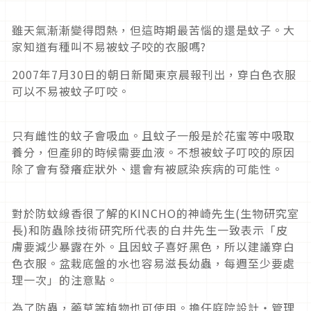
雖天氣漸漸變得悶熱，但這時期最苦惱的還是蚊子。大
家知道有種叫不易被蚊子咬的衣服嗎?
2007年7月30日的朝日新聞東京晨報刊出，穿白色衣服
可以不易被蚊子叮咬。
只有雌性的蚊子會吸血。且蚊子一般是於花蜜等中吸取
養分，但產卵的時候需要血液。不想被蚊子叮咬的原因
除了會有發癢症狀外、還會有被感染疾病的可能性。
對於防蚊線香很了解的KINCHO的神崎先生(生物研究室
長)和防蟲除技術研究所代表的白井先生一致表示「皮
膚要減少暴露在外。且因蚊子喜好黑色，所以建議穿白
色衣服。盆栽底盤的水也容易滋長幼蟲，每週至少要處
理一次」的注意點。
為了防蟲，藥草等植物也可使用。擔任庭院設計・管理