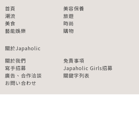
首頁
美容保養
潮流
旅遊
美食
時尚
藝能娛樂
購物
關於Japaholic
關於我們
免責事項
寫手招募
Japaholic Girls招募
廣告、合作洽談
關鍵字列表
お問い合わせ