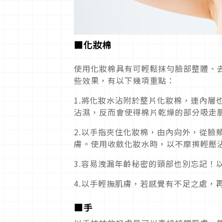
■化妝棉
使用化妝棉具有可輕鬆抹勻臉部整體、
些效果，有以下幾項重點：
1.將化妝水沾附於整片化妝棉，連內層
沾濕，反而會使得棉片乾燥的部分吸走
2.以手指夾住化妝棉，由內向外，從臉
膚。使用收斂化妝水時，以不摩擦輕壓
3.容易洩漏年齡秘密的頸部也別忘記！
4.以手輕撫肌膚，若感覺有不足之處，
■手