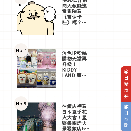
肉大叔能進
電影院看
《吉伊卡
哇》嗎？日
本重金屬樂
團「打首」
會長與
nagano老師
一同給出了
No.
7
角色IP粉絲
答案
購物天堂再
升級！
KIDDY
旅日優惠券
LAND 原宿
店吉伊卡哇
迎客，新開
幕
OMOKADO
店3分即達
No.
8
在飯店裡看
旅日地圖
日本夏季花
火大會！星
野集團煙火
景觀飯店6