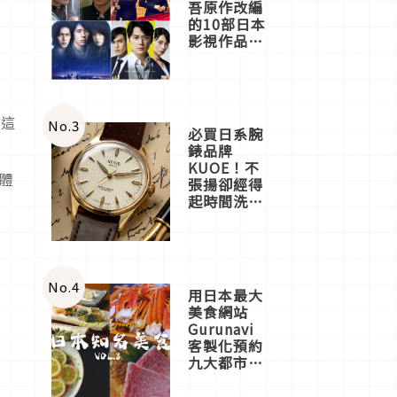
吾原作改編
的10部日本
影視作品推
薦
到這
No.
3
必買日系腕
錶品牌
KUOE！不
體
張揚卻經得
起時間洗鍊
的經典之作
五選
No.
4
用日本最大
美食網站
Gurunavi
客製化預約
九大都市餐
廳，打造專
屬美食體