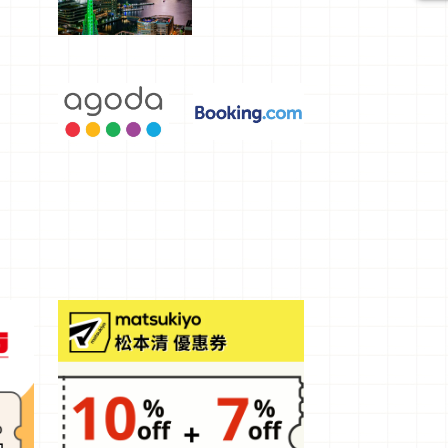
選，讓你不
用人擠人悠
閒欣賞