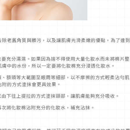
去除老舊角質與髒污，以及讓肌膚光滑柔嫩的優點，為了達
也要充分濡濕。如果因為捨不得使用大量化妝水而未將棉片整
肌膚中的水份，所以一定要將化妝棉充分浸透化妝水。
頰、額頭等大範圍至眼周等細部，以不摩擦的方式輕柔沾勻肌
沾附的方式塗抹會更具效果。
以由下往上提拉的方式塗抹頸部，讓肌膚能夠充分吸收。
再次將化妝棉沾附充分的化妝水，補充沾抹。