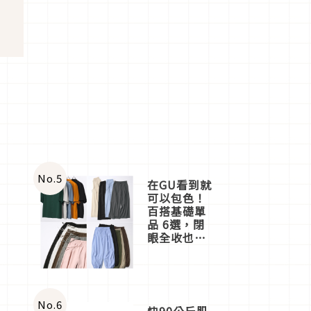
No.
5
在GU看到就
可以包色！
百搭基礎單
品 6選，閉
眼全收也不
心疼
No.
6
快90公斤肌