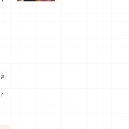
果，
驗！
能會
依自