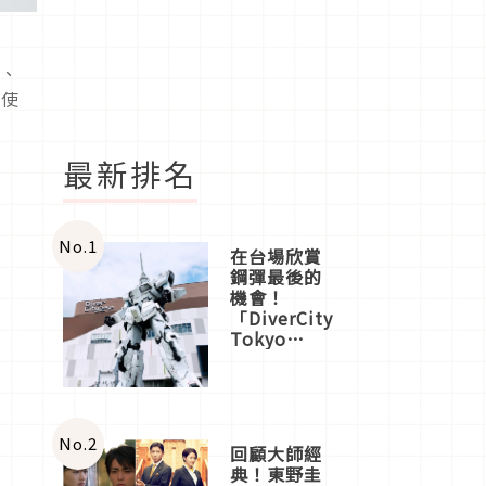
、
確使
最新排名
No.
1
在台場欣賞
鋼彈最後的
機會！
「DiverCity
Tokyo
Plaza」搭
船、購物、
美食及夜
景，一次全
體驗
No.
2
回顧大師經
典！東野圭