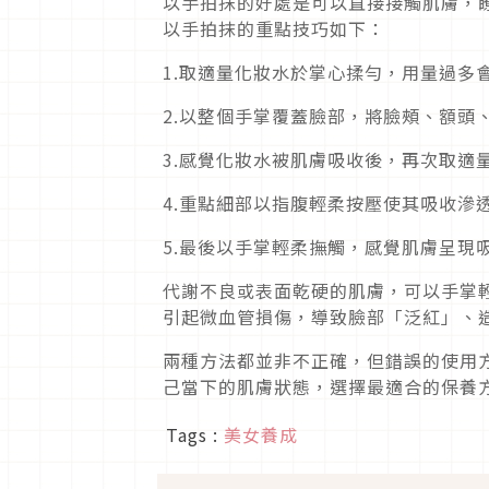
以手拍抹的好處是可以直接接觸肌膚，
以手拍抹的重點技巧如下：
1.取適量化妝水於掌心揉勻，用量過多
2.以整個手掌覆蓋臉部，將臉頰、額頭
3.感覺化妝水被肌膚吸收後，再次取適
4.重點細部以指腹輕柔按壓使其吸收滲
5.最後以手掌輕柔撫觸，感覺肌膚呈現
代謝不良或表面乾硬的肌膚，可以手掌
引起微血管損傷，導致臉部「泛紅」、
兩種方法都並非不正確，但錯誤的使用
己當下的肌膚狀態，選擇最適合的保養
Tags :
美女養成