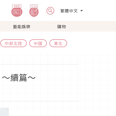
繁體中文
藝能娛樂
購物
中部北陸
中國
東北
？～續篇～