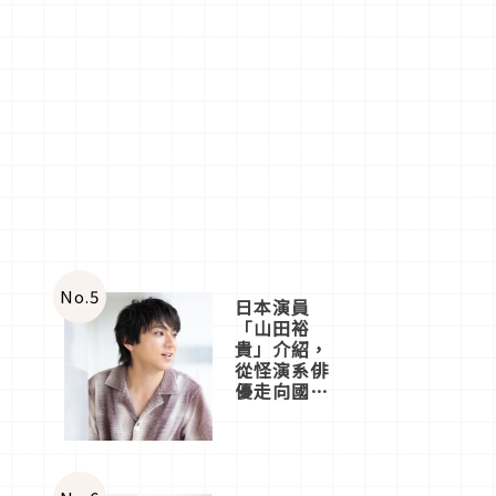
No.
5
日本演員
「山田裕
貴」介紹，
從怪演系俳
優走向國民
級日劇主角