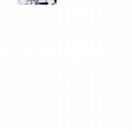
船、購物、
美食及夜
景，一次全
體驗