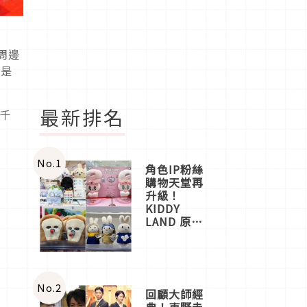
周邊
而是
最新排名
、千
No.
1
角色IP粉絲
購物天堂再
升級！
KIDDY
LAND 原宿
店吉伊卡哇
迎客，新開
幕
OMOKADO
店3分即達
No.
2
回顧大師經
典！東野圭