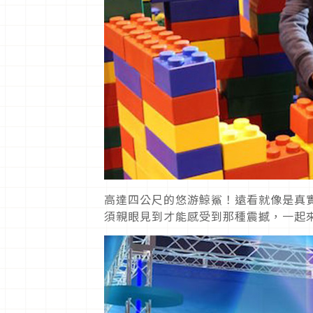
高達四公尺的悠游鯨鯊！遠看就像是真
須親眼見到才能感受到那種震撼，一起