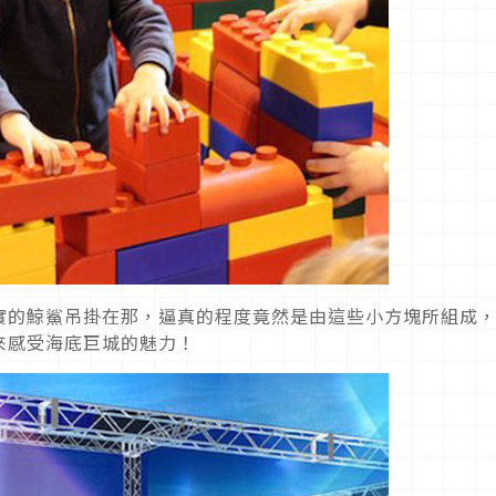
實的鯨鯊吊掛在那，逼真的程度竟然是由這些小方塊所組成
來感受海底巨城的魅力！