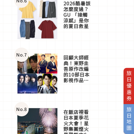
No.
6
2026酷暑該
怎麼度過？
GU 「接觸
涼感」是你
的夏日救星
No.
7
回顧大師經
典！東野圭
吾原作改編
旅日優惠券
的10部日本
影視作品推
薦
No.
8
旅日地圖
在飯店裡看
日本夏季花
火大會！星
野集團煙火