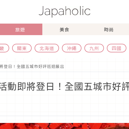
旅遊
美食
時尚
畿
關東
北海道
沖繩
九州
四國
將登日！全國五城市好評巡迴展出
活動即將登日！全國五城市好