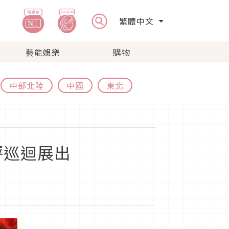
繁體中文
藝能娛樂
購物
中部北陸
中國
東北
評巡迴展出