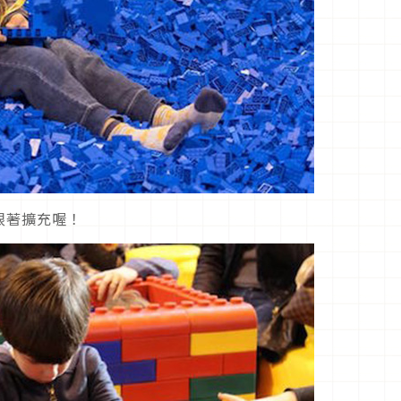
跟著擴充喔！