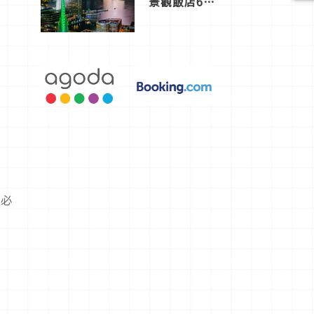
景觀飯店6
選，讓你不
用人擠人悠
閒欣賞
，必