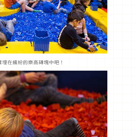
樣埋在繽紛的樂高磚塊中吧！