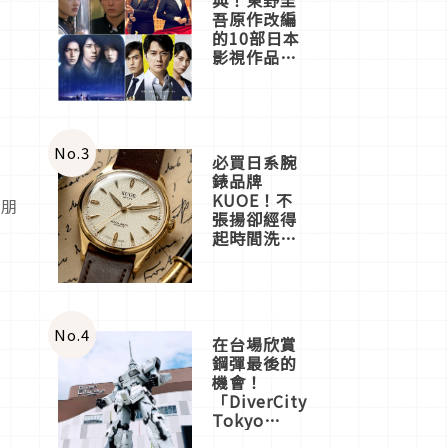
吾原作改編
的10部日本
影視作品推
薦
No.
3
必買日系腕
錶品牌
KUOE！不
跟朋
張揚卻經得
起時間洗鍊
的經典之作
五選
No.
4
在台場欣賞
鋼彈最後的
機會！
「DiverCity
Tokyo
Plaza」搭