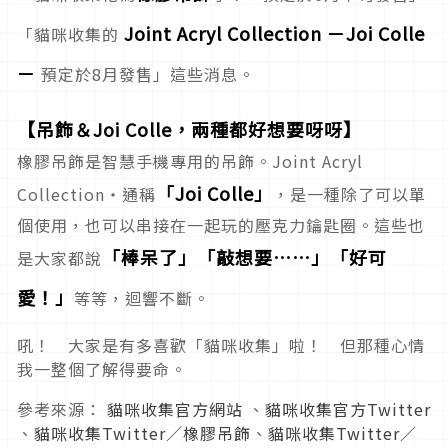
Joint Acryl Collection －Joi Colle
「貓咪收集的
－
預定於8月發售」這些消息。
【吊飾＆Joi Colle，兩種都好想要呀呀】
橡膠吊飾是智慧手機專用的吊飾。Joint Acryl
「Joi Colle」
Collection・通稱
，是一種除了可以單
個使用，也可以串接在一起玩的壓克力鑰匙圈。這些也
「棒呆了」「敲想要……」「好可
是大家都說
愛！」
等等，迴響不斷。
吼！ 大家是有多喜歡「貓咪收集」啦！ 但那種心情
我一整個了解得要命。
參考來源：
貓咪收集官方網站
、
貓咪收集官方Twitter
、
貓咪收集Twitter／橡膠吊飾
、
貓咪收集Twitter／