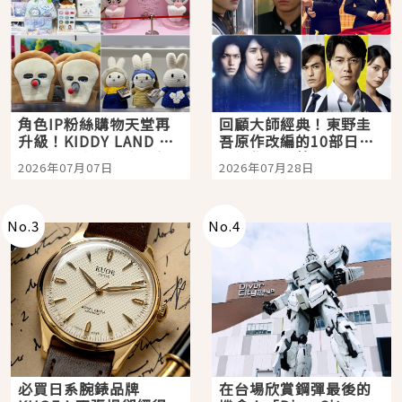
角色IP粉絲購物天堂再
回顧大師經典！東野圭
升級！KIDDY LAND 原
吾原作改編的10部日本
宿店吉伊卡哇迎客，新
影視作品推薦
2026年07月07日
2026年07月28日
開幕 OMOKADO 店3分
即達
No.
3
No.
4
必買日系腕錶品牌
在台場欣賞鋼彈最後的