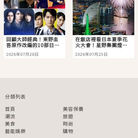
回顧大師經典！東野圭
在飯店裡看日本夏季花
吾原作改編的10部日本
火大會！星野集團煙火
影視作品推薦
景觀飯店6選，讓你不用
2026年07月28日
2026年07月25日
人擠人悠閒欣賞
分類列表
首頁
美容保養
潮流
旅遊
美食
時尚
藝能娛樂
購物