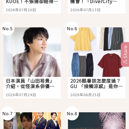
KUOE！不張揚卻經得起
機會！「DiverCity
時間洗鍊的經典之作五
Tokyo Plaza」搭船、
2026年07月20日
2026年07月13日
選
購物、美食及夜景，一
次全體驗
No.
5
No.
6
Share
日本演員「山田裕貴」
2026酷暑該怎麼度過？
介紹，從怪演系俳優走
GU 「接觸涼感」是你的
向國民級日劇主角
夏日救星
2026年07月24日
2026年06月25日
No.
7
No.
8