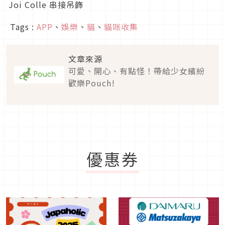
Joi Colle 串接吊飾
Tags :
APP
、
娛樂
、
貓
、
貓咪收集
文章來源
可愛、開心、有點怪！帶給少女繽紛
歡樂Pouch!
優惠券