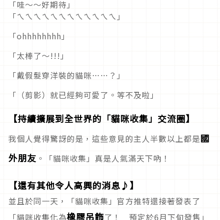
「哇～～好期待」
「ㄟㄟㄟㄟㄟㄟㄟㄟㄟㄟㄟㄟ」
「ohhhhhhhh」
「太棒了～!!!」
「戴假髮穿洋裝的貓咪……？」
「（剪影）就已經夠可愛了。等不及啦」
【持續擴展到全世界的「貓咪收集」交流圈】
國
我個人覺得驚訝的是，這些意見的主人半數以上都是
外朋友
。「貓咪收集」真是人氣滿天下吶！
【還有其他令人高興的消息♪】
並且於同一天，「貓咪收集」官方推特還接著發表了
橡膠吊飾
「貓咪收集化為
了！ 預定於6月下旬發售」