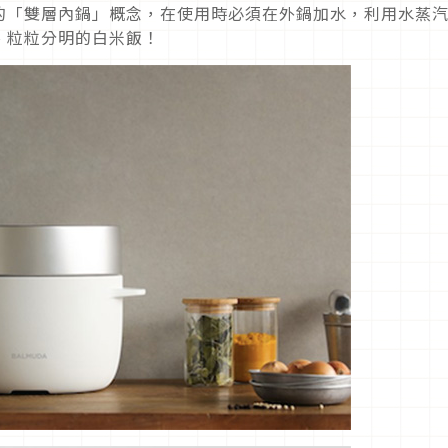
的「雙層內鍋」概念，在使用時必須在外鍋加水，利用水蒸
、粒粒分明的白米飯！