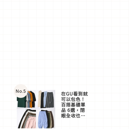
No.
5
在GU看到就
可以包色！
百搭基礎單
品 6選，閉
眼全收也不
心疼