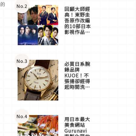
汽的
體驗
No.
2
回顧大師經
典！東野圭
吾原作改編
的10部日本
影視作品推
薦
No.
3
必買日系腕
錶品牌
KUOE！不
張揚卻經得
起時間洗鍊
的經典之作
五選
No.
4
用日本最大
美食網站
Gurunavi