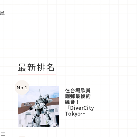
美感
最新排名
No.
1
在台場欣賞
鋼彈最後的
機會！
「DiverCity
Tokyo
Plaza」搭
船、購物、
美食及夜
第三
景，一次全