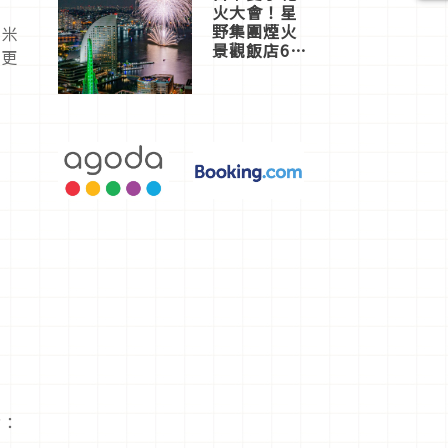
火大會！星
野集團煙火
的米
景觀飯店6
存更
選，讓你不
用人擠人悠
閒欣賞
含：