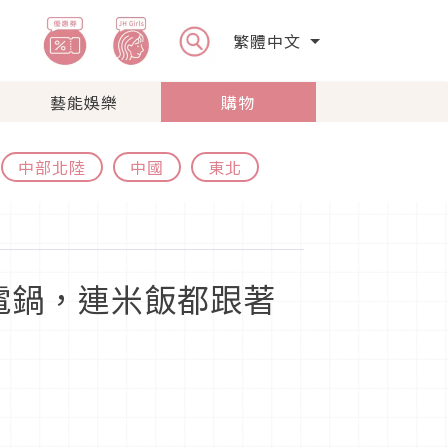
繁體中文
藝能娛樂
購物
中部北陸
中國
東北
蒸氣電鍋，連米飯都跟著