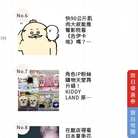
No.
6
快90公斤肌
肉大叔能進
電影院看
《吉伊卡
IH
哇》嗎？日
本重金屬樂
團「打首」
會長與
nagano老師
一同給出了
No.
7
角色IP粉絲
旅日優惠券
答案
購物天堂再
升級！
KIDDY
LAND 原宿
店吉伊卡哇
迎客，新開
旅日地圖
幕
OMOKADO
店3分即達
No.
8
在飯店裡看
日本夏季花