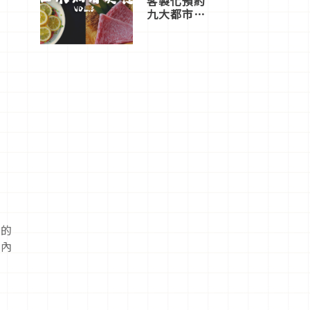
客製化預約
九大都市餐
廳，打造專
屬美食體
驗！
樣的
層內