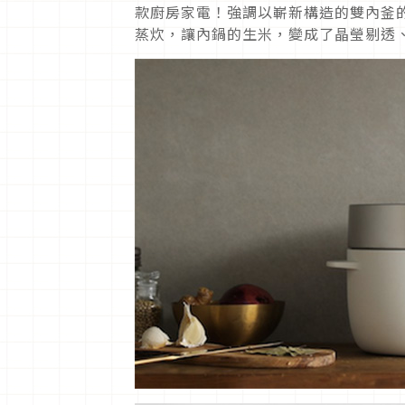
款廚房家電！強調以嶄新構造的雙內釜
蒸炊，讓內鍋的生米，變成了晶瑩剔透