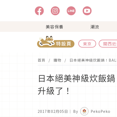
美容保養
潮流
東京
關西近
首頁
購物
日本絕美神級炊飯鍋！BALM
日本絕美神級炊飯鍋！B
升級了！
2017年02月05日
｜ By
PekoPeko