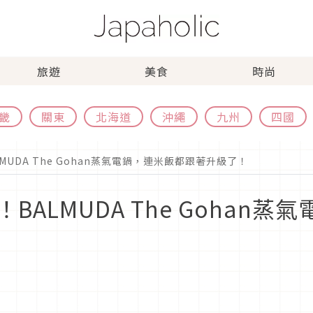
旅遊
美食
時尚
畿
關東
北海道
沖繩
九州
四國
UDA The Gohan蒸氣電鍋，連米飯都跟著升級了！
ALMUDA The Gohan