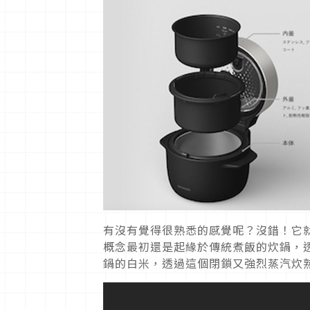
有沒有覺得很熟悉的感覺呢？沒錯！它
概念最初還是起緣於傳統煮飯的炊鍋，
鍋的白米，透過這個閉鎖又強烈蒸汽炊