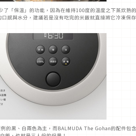
ohan少了「保溫」的功能，因為在維持100度的溫度之下蒸炊熟
的口感與水分，建議若是沒有吃完的米飯就直接將它冷凍保
的黑、白兩色為主，而BALMUDA The Gohan的配件包
的白飯，也就是三人份的份量！