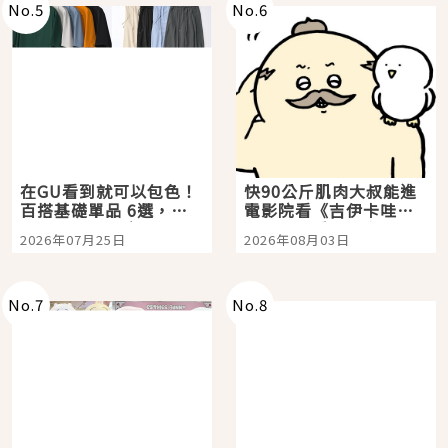
No.
5
No.
6
在GU看到就可以包色！
快90公斤肌肉大叔能進
百搭基礎單品 6選，閉
電影院看《吉伊卡哇》
眼全收也不心疼
嗎？日本重金屬樂團
2026年07月25日
2026年08月03日
「打首」會長與nagano
老師一同給出了答案
No.
7
No.
8