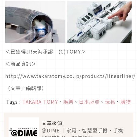
＜已獲得JR東海承認 (C)TOMY＞
＜商品資訊＞
http://www.takaratomy.co.jp/products/linearliner/
（文章／編輯部）
Tags :
TAKARA TOMY
、
娛樂
、
日本必買
、
玩具
、
購物
文章來源
＠DIME ｜家電・智慧型手機・手機