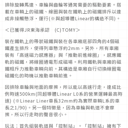
排除旋轉馬達、車輪與齒輪等通常需要的驅動要素。搭
載在車輛上的磁鐵、線圈與裝在鐵軌上的磁鐵排斥以達
成非接觸懸浮・運行(※與超導體Linear的構造不同)。
＜已獲得JR東海承認 (C)TOMY＞
裝在鐵軌上的帶狀磁鐵與裝在各車廂底部四角的4個磁
鐵產生排斥，使得列車懸浮約2mm。另外，所有車廂
裝有「高速磁力感應器」與「推動前進線圈」，感應鐵
軌的磁鐵，將線圈通電形成磁場。利用鐵軌與車廂的磁
鐵相斥力推動車輛向前。其構造是車廂自行切換線圈電
磁鐵化的時機以推動車輛前進。
因排除車輪與地面的摩擦，所以能以高速行走，達成比
例時速500km(同超導體Linear L0系的營業運轉最高時
速) (※Linear Liner車長32mm約為實際車輛L系的車
長之1/90)。另一個特徵是，因為車輪與軌道不會摩
擦，所以行走時的聲音很小。
玩法：首先組裝軌道與「控制站」。「控制站」擁有下