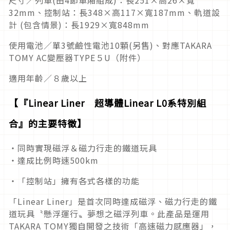
尺寸／列車(由4節車廂組成)：長251×高26×寬
32mm、控制站：長348×高117×寬187mm、軌道設
計 (包含情景)：長1929×寬848mm
使用電池／單3號鹼性電池10顆(另售)、對應TAKARA
TOMY AC變壓器TYPE５U（附件）
適用年齡／８歲以上
【『Linear Liner 超導體Linear L0系特別組
合』的主要特徵】
・同時實現磁浮＆磁力行走的鐵道玩具
・達成比例時速500km
・「控制站」擁有各式各樣的功能
「Linear Liner」是首次同時達成磁浮、磁力行走的鐵
道玩具〝懸浮運行〟夢想之磁浮列車。此產品是運用
TAKARA TOMY獨自開發之技術「高速磁力感應器」，