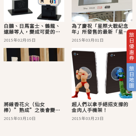
白鵬、日馬富士、鶴龍、
為了慶祝「星際大戰紀念
遠藤等人，變成可愛的扭
年」所發售的最新「星際
旅日優惠券
蛋囉！
大戰」商品以及「冰雪奇
2015年02月05日
2015年03月01日
緣」商品的介紹
旅日地圖
將線香花火（仙女
超人們以拿手絕招支撐的
棒）”熟成”之後會變得
金肉人手機架！
更好是真的嗎？
2015年03月10日
2015年03月23日