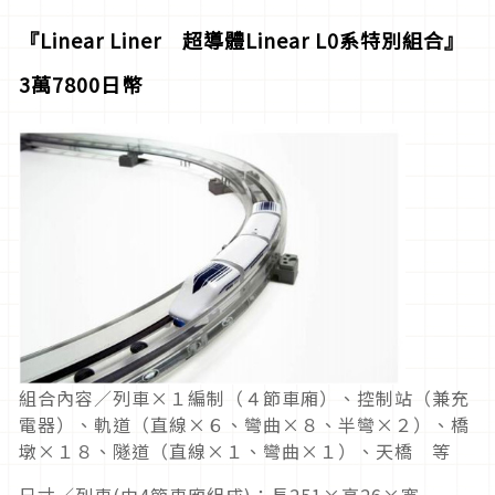
『Linear Liner 超導體Linear L0系特別組合』
3萬7800日幣
組合內容／列車×１編制（４節車廂）、控制站（兼充
電器）、軌道（直線×６、彎曲×８、半彎×２）、橋
墩×１８、隧道（直線×１、彎曲×１）、天橋 等