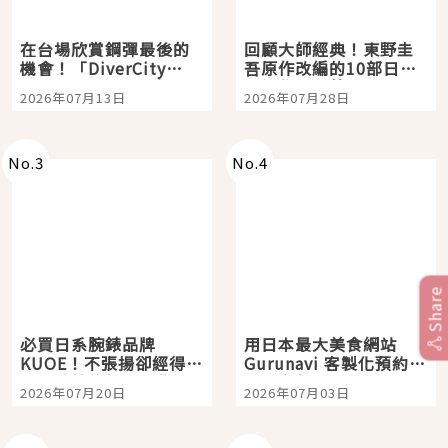
在台場欣賞鋼彈最後的
回顧大師經典！東野圭
機會！「DiverCity
吾原作改編的10部日本
Tokyo Plaza」搭船、
影視作品推薦
2026年07月13日
2026年07月28日
購物、美食及夜景，一
次全體驗
No.
3
No.
4
Share
必買日系腕錶品牌
用日本最大美食網站
KUOE！不張揚卻經得起
Gurunavi 客製化預約九
時間洗鍊的經典之作五
大都市餐廳，打造專屬
2026年07月20日
2026年07月03日
選
美食體驗！