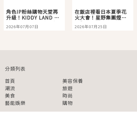
角色IP粉絲購物天堂再
在飯店裡看日本夏季花
升級！KIDDY LAND 原
火大會！星野集團煙火
宿店吉伊卡哇迎客，新
景觀飯店6選，讓你不用
2026年07月07日
2026年07月25日
開幕 OMOKADO 店3分
人擠人悠閒欣賞
即達
分類列表
首頁
美容保養
潮流
旅遊
美食
時尚
藝能娛樂
購物
關於Japaholic
關於我們
免責事項