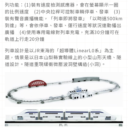
列功能：(1)裝有速度檢測感應器，會在螢幕顯示一圈
的比例速度 (2)中央拉桿可控制車輛停車、發車 (3)
裝有聲音廣播機能，「列車即將發車」「以時速500km
到達」等，會依停車、發車、運行速度等狀況連動播出
廣播 (4)使用專用電線對列車充電，充滿30分鐘可在
軌道上行走20分鐘
列車設計是以JR東海的「超導體LinearL0系」為主
題，情景是以日本山梨縣實驗線上的小型山形天橋、隧
道設計。隧道重現緩衝微壓波洞壁構造(小洞)。