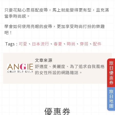
只要花點心思搭配皮帶，馬上就能變得更有型，且充滿
當季時尚感。
學會如何使用亮眼的皮帶，更加享受時尚打扮的樂趣
吧！
Tags :
可愛
、
日本流行
、
春夏
、
時尚
、
穿搭
、
配件
文章來源
旅日優惠券
舒適度、美麗度、為了追求自我風格
的女性所設的網路雜誌。
旅日地圖
優惠券