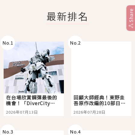
Share
最新排名
No.
1
No.
2
在台場欣賞鋼彈最後的
回顧大師經典！東野圭
機會！「DiverCity
吾原作改編的10部日本
Tokyo Plaza」搭船、
影視作品推薦
2026年07月13日
2026年07月28日
購物、美食及夜景，一
次全體驗
No.
3
No.
4