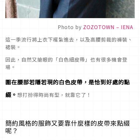
Photo by
ZOZOTOWN – IENA
這一季流行將上衣下襬紮進去，以及高腰剪裁的褲裝、
裙裝。
因此，自然又搶眼的「白色細皮帶」也有很多機會登
場。
圍在腰部若隱若現的白色皮帶，
是恰到好處的點
綴。
想打扮得時尚有型，就靠它了！
簡約風格的服飾又要靠什麼樣的皮帶來點綴
呢？