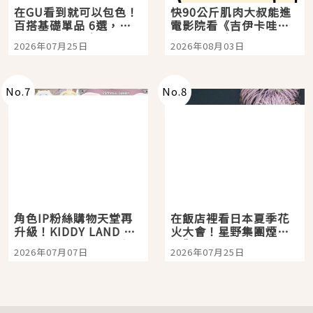
在GU看到就可以包色！
快90公斤肌肉大叔能進
百搭基礎單品 6選，閉
電影院看《吉伊卡哇》
眼全收也不心疼
嗎？日本重金屬樂團
2026年07月25日
2026年08月03日
「打首」會長與nagano
老師一同給出了答案
No.
7
No.
8
角色IP粉絲購物天堂再
在飯店裡看日本夏季花
升級！KIDDY LAND 原
火大會！星野集團煙火
宿店吉伊卡哇迎客，新
景觀飯店6選，讓你不用
2026年07月07日
2026年07月25日
開幕 OMOKADO 店3分
人擠人悠閒欣賞
即達