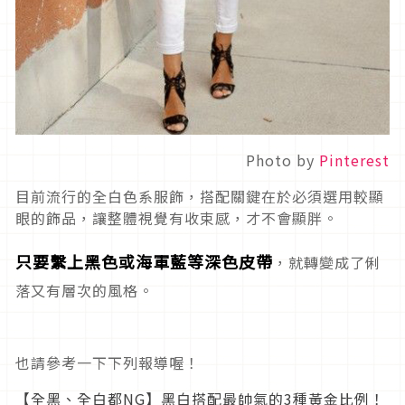
Photo by
Pinterest
目前流行的全白色系服飾，搭配關鍵在於必須選用較顯
眼的飾品，讓整體視覺有收束感，才不會顯胖。
只要繫上黑色或海軍藍等深色皮帶
，就轉變成了俐
落又有層次的風格。
也請參考一下下列報導喔！
【全黑、全白都NG】黑白搭配最帥氣的3種黃金比例！