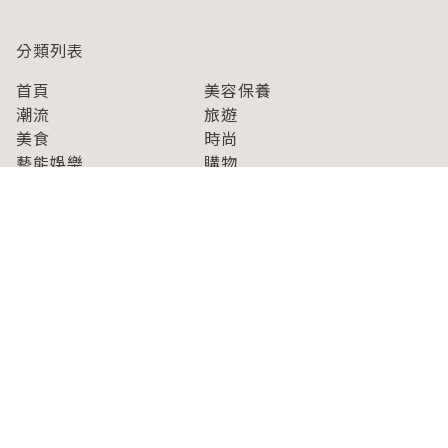
分類列表
首頁
美容保養
潮流
旅遊
美食
時尚
藝能娛樂
購物
關於Japaholic
關於我們
免責事項
寫手招募
Japaholic Girls招募
廣告、合作洽談
關鍵字列表
お問い合わせ