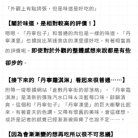
「外觀上有點誇張，但是味道是好吃的」
【關於味道，是相對較高的評價！】
嗯嗯，「丹寧包子」和普通的肉包是一樣的味道，「丹
寧漢堡」也據說比某速食店的漢堡還好吃，有著相當高
即使對於外觀的整體感想來說都是有些
的評價呢。
卻步的
。
【接下來的「丹寧霜淇淋」看起來很普通……】
附帶一提根據網站「倉敷丹寧街的部落格」，「丹寧霜
淇淋」是清新的彈珠汽水口味＆淡藍莓口味，餘韻清
爽。這個和「丹寧包子」「丹寧漢堡」的巨大衝擊比起
來，有著夏天的色調，又帶有懷舊的美味。會這樣想，
或許是記者的感覺已經漸漸被麻痺了也說不定……。
【因為會漸漸變的想再吃所以很不可思議】