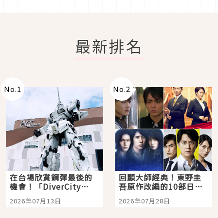
最新排名
No.
1
No.
2
在台場欣賞鋼彈最後的
回顧大師經典！東野圭
機會！「DiverCity
吾原作改編的10部日本
Tokyo Plaza」搭船、
影視作品推薦
2026年07月13日
2026年07月28日
購物、美食及夜景，一
次全體驗