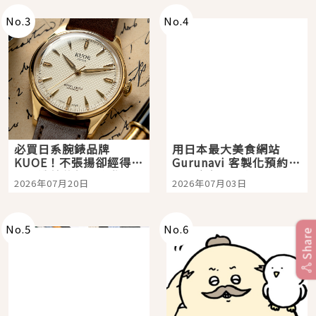
No.
3
No.
4
必買日系腕錶品牌
用日本最大美食網站
KUOE！不張揚卻經得起
Gurunavi 客製化預約九
時間洗鍊的經典之作五
大都市餐廳，打造專屬
2026年07月20日
2026年07月03日
選
美食體驗！
No.
5
No.
6
Share