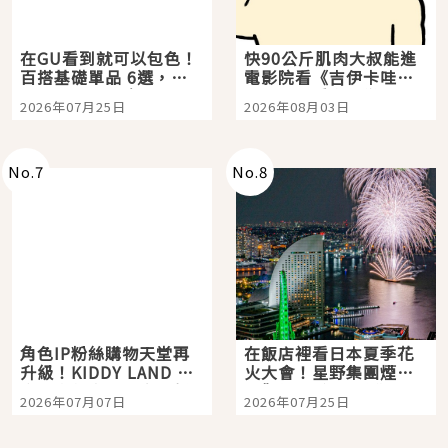
在GU看到就可以包色！
快90公斤肌肉大叔能進
百搭基礎單品 6選，閉
電影院看《吉伊卡哇》
眼全收也不心疼
嗎？日本重金屬樂團
2026年07月25日
2026年08月03日
「打首」會長與nagano
老師一同給出了答案
No.
7
No.
8
角色IP粉絲購物天堂再
在飯店裡看日本夏季花
升級！KIDDY LAND 原
火大會！星野集團煙火
宿店吉伊卡哇迎客，新
景觀飯店6選，讓你不用
2026年07月07日
2026年07月25日
開幕 OMOKADO 店3分
人擠人悠閒欣賞
即達