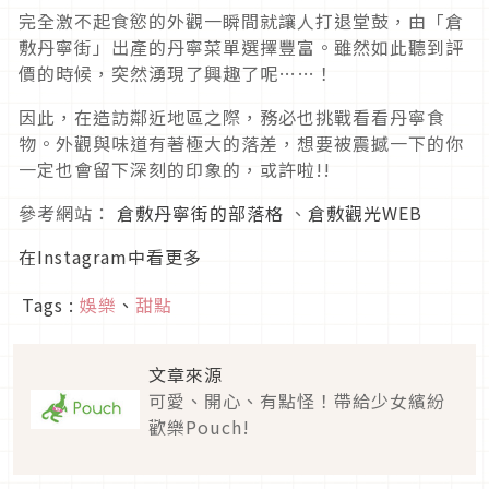
完全激不起食慾的外觀一瞬間就讓人打退堂鼓，由「倉
敷丹寧街」出產的丹寧菜單選擇豐富。雖然如此聽到評
價的時候，突然湧現了興趣了呢……！
因此，在造訪鄰近地區之際，務必也挑戰看看丹寧食
物。外觀與味道有著極大的落差，想要被震撼一下的你
一定也會留下深刻的印象的，或許啦!!
參考網站：
倉敷丹寧街的部落格
、
倉敷觀光WEB
在Instagram中看更多
Tags :
娛樂
、
甜點
文章來源
可愛、開心、有點怪！帶給少女繽紛
歡樂Pouch!