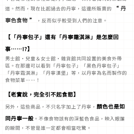
“
丹
道。然而，現在比起過去的丹寧，這邊所販賣的
寧色食物
”
，反而似乎較受到人們的注意。
【「丹寧包子」還有「丹寧霜淇淋」是怎麼回
事……!?】
男士館・兒童＆女士館・雜貨館共同設置的美食外帶
區。在那邊可以看到「丹寧包子」「黑色丹寧包子」
「丹寧霜淇淋」「丹寧漢堡」等，以丹寧為名而製作的
食物菜單……！
【老實說，完全引不起食慾】
顏色也是如
另外，這些商品，不只名字加上了丹寧，
同丹寧一般
。不像食物該有的深藍色食品，映入眼簾
的瞬間，不管是誰一定都會相當吃驚。