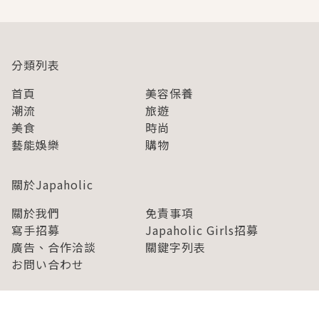
分類列表
首頁
美容保養
潮流
旅遊
美食
時尚
藝能娛樂
購物
關於Japaholic
關於我們
免責事項
寫手招募
Japaholic Girls招募
廣告、合作洽談
關鍵字列表
お問い合わせ