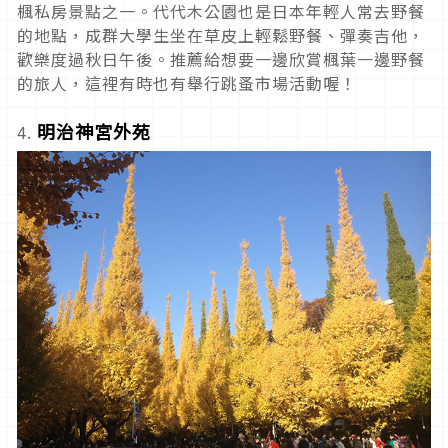
楓私房景點之一。代代木公園也是日本年輕人常去野餐
的地點，成群大學生坐在草皮上輕鬆野餐、彈奏吉他，
歡樂度過秋日午後。推薦給想要一邊欣賞楓葉一邊野餐
的旅人，這裡有時也有舉行跳蚤市場活動喔！
明治神宮外苑
4.