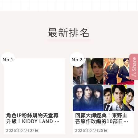
最新排名
No.
1
No.
2
Share
角色IP粉絲購物天堂再
回顧大師經典！東野圭
升級！KIDDY LAND 原
吾原作改編的10部日本
宿店吉伊卡哇迎客，新
影視作品推薦
2026年07月07日
2026年07月28日
開幕 OMOKADO 店3分