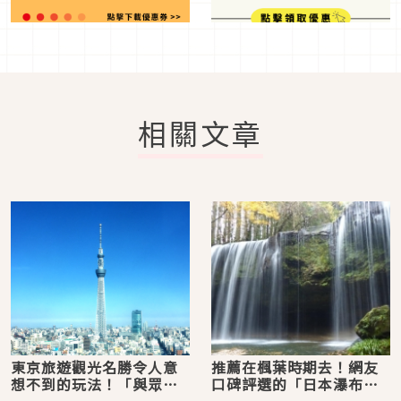
相關文章
東京旅遊觀光名勝令人意
推薦在楓葉時期去！網友
想不到的玩法！「與眾不
口碑評選的「日本瀑布」
同」東京晴空塔「絕景地
排行榜