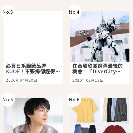
即達
No.
3
No.
4
必買日系腕錶品牌
在台場欣賞鋼彈最後的
KUOE！不張揚卻經得起
機會！「DiverCity
時間洗鍊的經典之作五
Tokyo Plaza」搭船、
2026年07月20日
2026年07月13日
選
購物、美食及夜景，一
次全體驗
No.
5
No.
6