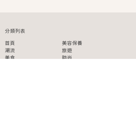
分類列表
首頁
美容保養
潮流
旅遊
美食
時尚
藝能娛樂
購物
關於Japaholic
關於我們
免責事項
寫手招募
Japaholic Girls招募
廣告、合作洽談
關鍵字列表
お問い合わせ