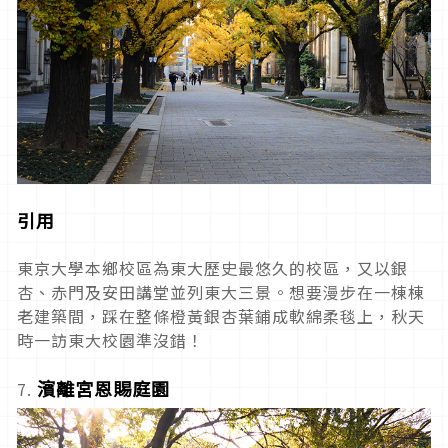
引用
東京大學本鄉校區為東大歷史最悠久的校區，又以銀
杏、赤門及安田講堂並列東大三景。想要漫步在一棟棟
老建築間，踩在整條橙黃銀杏葉鋪成軟綿柔毯上，秋天
時一訪東大校園準沒錯！
濱離宮恩賜庭園
7.