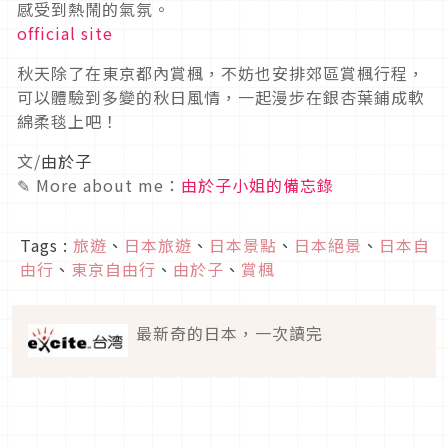
感受到熱鬧的氣氛。
official site
秋天除了在東京都內賞楓，不妨也安排郊區賞楓行程，
可以體驗到多變的秋日風情，一起漫步在銀杏葉鋪成軟
綿柔毯上吧！
文/
由於子
✎ More about me：
由於子小姐的備忘錄
Tags :
旅遊
、
日本旅遊
、
日本景點
、
日本絕景
、
日本自
由行
、
東京自由行
、
由於子
、
賞楓
最新奇的日本，一次讀完