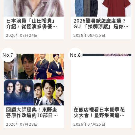
日本演員「山田裕貴」
2026酷暑該怎麼度過？
介紹，從怪演系俳優走
GU 「接觸涼感」是你的
向國民級日劇主角
夏日救星
2026年07月24日
2026年06月25日
No.
7
No.
8
回顧大師經典！東野圭
在飯店裡看日本夏季花
吾原作改編的10部日本
火大會！星野集團煙火
影視作品推薦
景觀飯店6選，讓你不用
2026年07月28日
2026年07月25日
人擠人悠閒欣賞