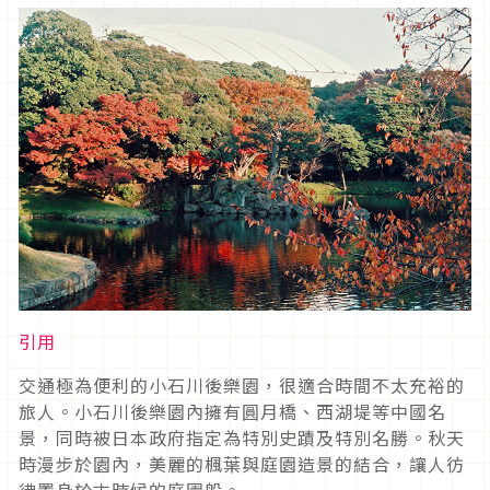
引用
交通極為便利的小石川後樂園，很適合時間不太充裕的
旅人。小石川後樂園內擁有圓月橋、西湖堤等中國名
景，同時被日本政府指定為特別史蹟及特別名勝。秋天
時漫步於園內，美麗的楓葉與庭園造景的結合，讓人彷
彿置身於古時候的庭園般。