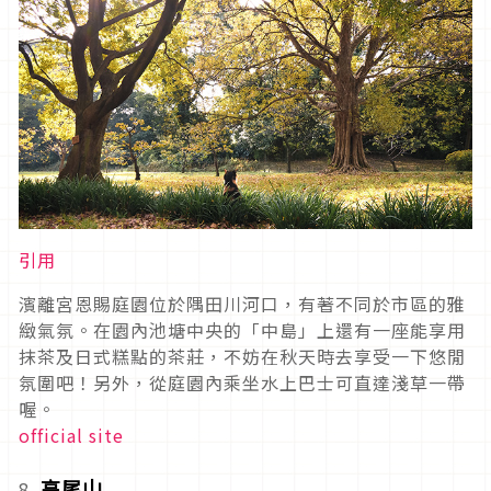
引用
濱離宮恩賜庭園位於隅田川河口，有著不同於市區的雅
緻氣氛。在園內池塘中央的「中島」上還有一座能享用
抹茶及日式糕點的茶莊，不妨在秋天時去享受一下悠閒
氛圍吧！另外，從庭園內乘坐水上巴士可直達淺草一帶
喔。
official site
高尾山
8.