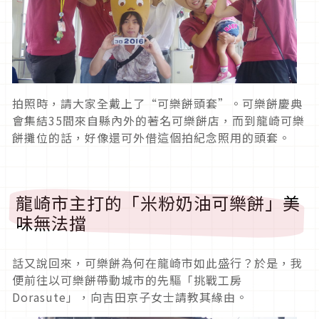
拍照時，請大家全戴上了“可樂餅頭套”。可樂餅慶典
會集結35間來自縣內外的著名可樂餅店，而到龍崎可樂
餅攤位的話，好像還可外借這個拍紀念照用的頭套。
龍崎市主打的「米粉奶油可樂餅」美
味無法擋
話又說回來，可樂餅為何在龍崎市如此盛行？於是，我
便前往以可樂餅帶動城市的先驅「挑戰工房
Dorasute」，向吉田京子女士請教其緣由。