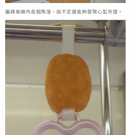
遍尋車廂內各個角落，說不定還能夠發現心型吊環。