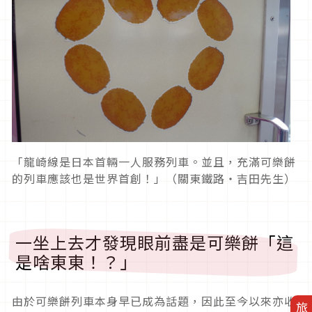
「龍崎線是日本首輛一人服務列車。並且，充滿可樂餅
的列車應該也是世界首創！」（關東鐵路・吉田先生）
一坐上去才發現眼前盡是可樂餅「這
是啥東東！？」
由於可樂餅列車本身早已成為話題，因此至今以來亦收