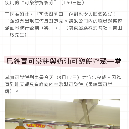
使用的“可樂餅折價券”（150日圓）。
正因為如此，「可樂餅列車」企劃也令人躍躍欲試！
「並沒有出現任何反對意見。聽說公司內的職員還笑容
滿面地進行企劃（笑）。」（關東鐵路株式會社・吉田
一啟先生）
馬鈴薯可樂餅與奶油可樂餅齊聚一堂
其實可樂餅列車是今天（9月17日）才宣告完成。因為
直到昨天都只有縱向的金幣型可樂餅（馬鈴薯可樂
餅）。