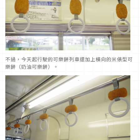
不過，今天起行駛的可樂餅列車還加上橫向的米俵型可
樂餅（奶油可樂餅）。