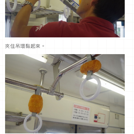
夾住吊環黏起來。