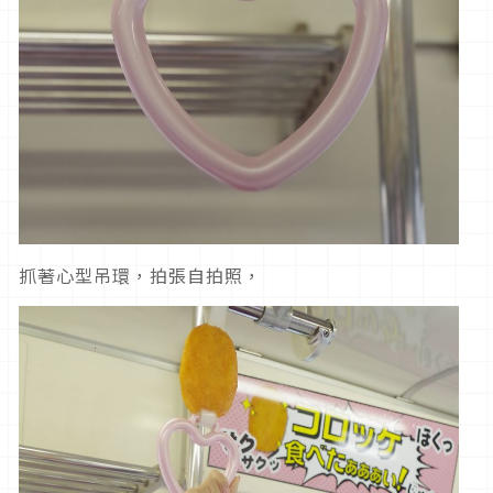
抓著心型吊環，拍張自拍照，