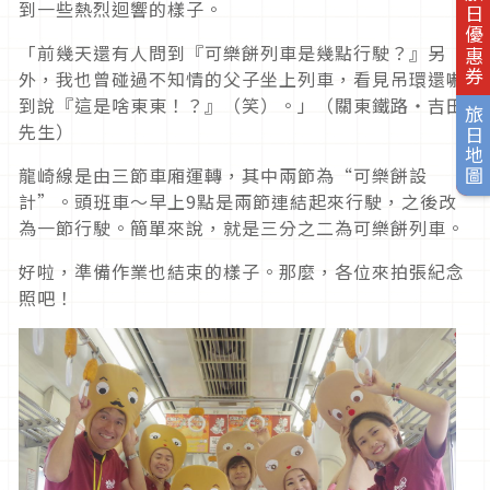
旅日優惠券
到一些熱烈迴響的樣子。
「前幾天還有人問到『可樂餅列車是幾點行駛？』另
外，我也曾碰過不知情的父子坐上列車，看見吊環還嚇
到說『這是啥東東！？』（笑）。」（關東鐵路・吉田
旅日地圖
先生）
龍崎線是由三節車廂運轉，其中兩節為“可樂餅設
計”。頭班車～早上9點是兩節連結起來行駛，之後改
為一節行駛。簡單來說，就是三分之二為可樂餅列車。
好啦，準備作業也結束的樣子。那麼，各位來拍張紀念
照吧！