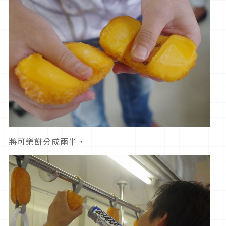
將可樂餅分成兩半，