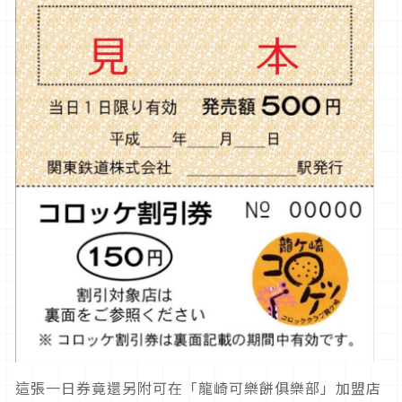
這張一日券竟還另附可在「龍崎可樂餅俱樂部」加盟店