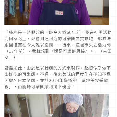
「純粹是一時興起的。距今大概60年前，我在社團活動
完回家路上，都會到這附近的可樂餅店買來吃。那滋味
跟回憶實在令人難以忘懷……後來，這城市失去活力時
（17年前），我就想到『還是可樂餅最棒』。」（吉田
女士）
話雖如此，由於是以獨創的方式來製作，起初似乎做不
出好吃的可樂餅。不過，後來美味的程度則在不知不覺
間馳名日本全國，並於2014年舉辦的「當地美食爭霸
戰」，由龍崎可樂餅順利摘下優勝！