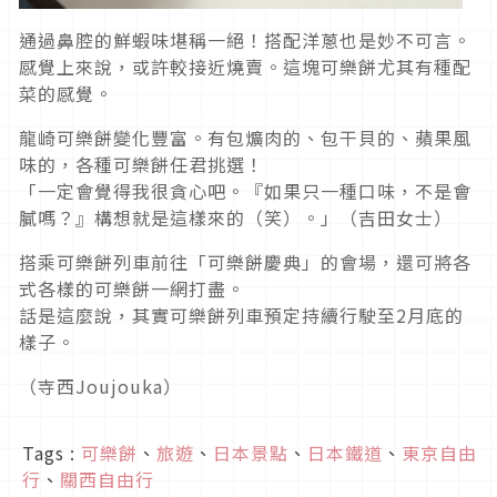
通過鼻腔的鮮蝦味堪稱一絕！搭配洋蔥也是妙不可言。
感覺上來說，或許較接近燒賣。這塊可樂餅尤其有種配
菜的感覺。
龍崎可樂餅變化豐富。有包爌肉的、包干貝的、蘋果風
味的，各種可樂餅任君挑選！
「一定會覺得我很貪心吧。『如果只一種口味，不是會
膩嗎？』構想就是這樣來的（笑）。」（吉田女士）
搭乘可樂餅列車前往「可樂餅慶典」的會場，還可將各
式各樣的可樂餅一網打盡。
話是這麼說，其實可樂餅列車預定持續行駛至2月底的
樣子。
（寺西Joujouka）
Tags :
可樂餅
、
旅遊
、
日本景點
、
日本鐵道
、
東京自由
行
、
關西自由行