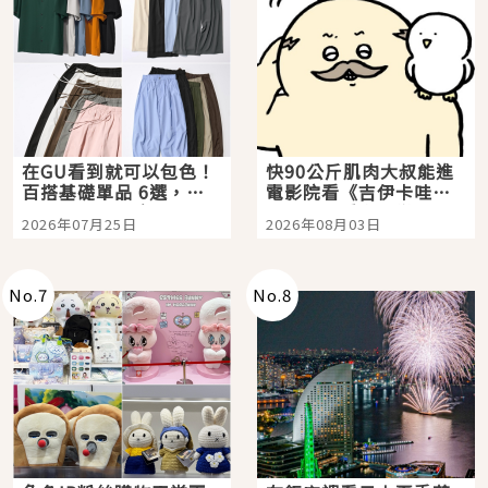
在GU看到就可以包色！
快90公斤肌肉大叔能進
百搭基礎單品 6選，閉
電影院看《吉伊卡哇》
眼全收也不心疼
嗎？日本重金屬樂團
2026年07月25日
2026年08月03日
「打首」會長與nagano
老師一同給出了答案
No.
7
No.
8