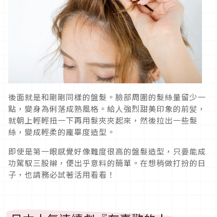
後面就是和剛剛同樣的盤髮。臉部周圍的髮絲量留少一
點，變身為俐落成熟風格。給人強烈甜美印象的前髪，
就朝上輕輕扭一下再用髮夾夾起來，然後拉出一些髮
絲，變成輕柔的龐畢度造型。
即使是第一眼感覺好像難度很高的盤髮造型，只要能成
功駕馭三股辮，便出乎意料的簡單。在想稍做打扮的日
子，也請務必試著活用看看！