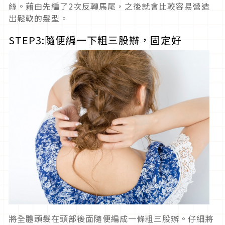
絲。藉由先編了2次反轉馬尾，之後就會比較容易營造
出鬆軟的髮型。
STEP3:隨便編一下粗三股辮，固定好
將全體頭髮在頭部後面隨便編成一條粗三股辮。仔細將