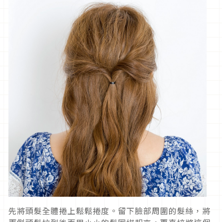
先將頭髮全體捲上鬆鬆捲度。留下臉部周圍的髮絲，將