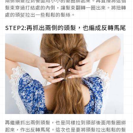
兩側頭髮拉到後面用小小的髮圈綁起來。再直接將這個
髮束穿過打結處的內側，讓髮束翻轉一圈出來。將扭轉
處的頭髪拉出一些鬆鬆的髮絲。
STEP2:再抓出兩側的頭髮，也編成反轉馬尾
再繼續抓出兩側頭髮，也是同樣拉到頭部後面用髮圈綁
起來，作出反轉馬尾。這次也是要將頭髮拉出鬆鬆的髮