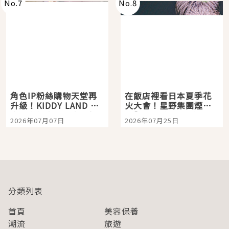
No.
7
No.
8
角色IP粉絲購物天堂再
在飯店裡看日本夏季花
升級！KIDDY LAND 原
火大會！星野集團煙火
宿店吉伊卡哇迎客，新
景觀飯店6選，讓你不用
2026年07月07日
2026年07月25日
開幕 OMOKADO 店3分
人擠人悠閒欣賞
即達
分類列表
首頁
美容保養
潮流
旅遊