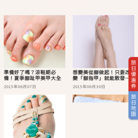
旅日優惠券
準備好了嗎？涼鞋期必
想變美從腳做起！只要改
備！夏季腳趾甲美甲大全
變「腳指甲」就能散發
「美人光芒」的三大重點
2015年06月07日
2015年06月30日
旅日地圖