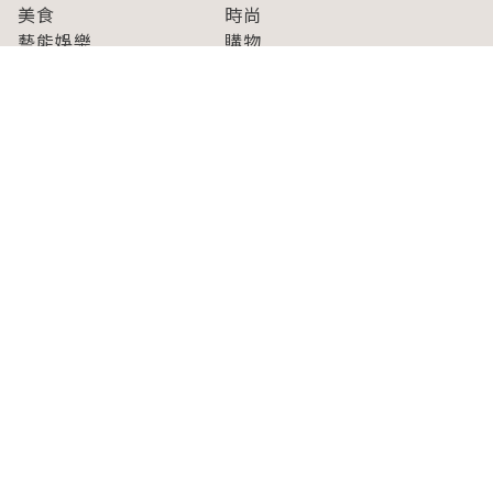
美食
時尚
藝能娛樂
購物
關於Japaholic
關於我們
免責事項
寫手招募
Japaholic Girls招募
廣告、合作洽談
關鍵字列表
お問い合わせ
看看更多有關Japaholic！