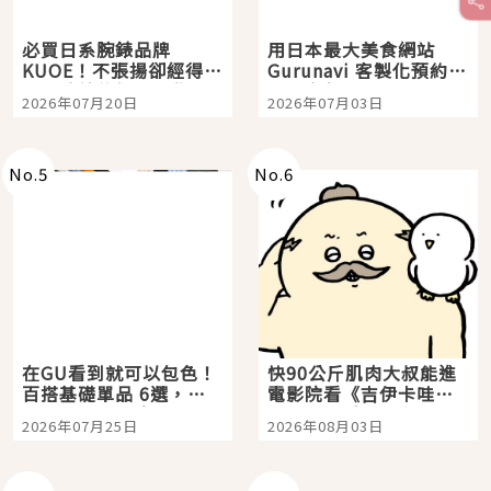
必買日系腕錶品牌
用日本最大美食網站
KUOE！不張揚卻經得起
Gurunavi 客製化預約九
時間洗鍊的經典之作五
大都市餐廳，打造專屬
2026年07月20日
2026年07月03日
選
美食體驗！
No.
5
No.
6
在GU看到就可以包色！
快90公斤肌肉大叔能進
百搭基礎單品 6選，閉
電影院看《吉伊卡哇》
眼全收也不心疼
嗎？日本重金屬樂團
2026年07月25日
2026年08月03日
「打首」會長與nagano
老師一同給出了答案