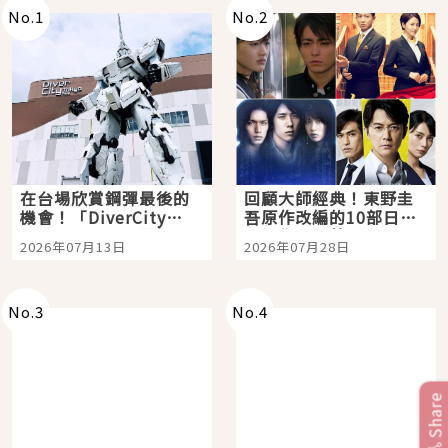
No.
1
No.
2
在台場欣賞鋼彈最後的
回顧大師經典！東野圭
機會！「DiverCity
吾原作改編的10部日本
Tokyo Plaza」搭船、
影視作品推薦
2026年07月13日
2026年07月28日
購物、美食及夜景，一
次全體驗
No.
3
No.
4
Share