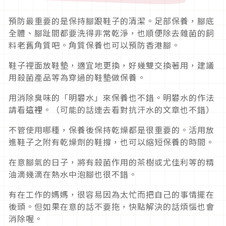
預防最重要的是保持腳跟鞋子的清潔。足部保養，腳底
全體、腳趾間都要洗得非常乾淨，也順便除去雜菌的飼
料老舊角質吧。角質保養也可以預防香港腳。
鞋子裡面放鞋墊，適宜地更換，好幾雙交換著用，建議
用殺菌產品等為穿過的鞋墊做保養。
用消除臭味的「明礬水」來保養也不錯。明礬水的作法
請看
這裡
。（可能的話連去看對抗汗水的文章也不錯）
不管使用哪種，保養後保持乾燥都是很重要的。活用放
進鞋子之附有乾燥劑的鞋撐，也可以縮短保養的時間。
在意腳氣的日子，將有殺菌作用的茶樹或尤佳利等的精
油滴幾滴在熱水中泡腳也很不錯。
有在工作的媽媽，很容易因為太忙而把自己的事情擺在
後頭。但如果在意的話不要拖，快點解決的話煩惱也會
消除喔。