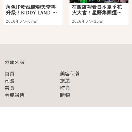
角色IP粉絲購物天堂再
在飯店裡看日本夏季花
升級！KIDDY LAND 原
火大會！星野集團煙火
宿店吉伊卡哇迎客，新
景觀飯店6選，讓你不用
2026年07月07日
2026年07月25日
開幕 OMOKADO 店3分
人擠人悠閒欣賞
即達
分類列表
首頁
美容保養
潮流
旅遊
美食
時尚
藝能娛樂
購物
關於Japaholic
關於我們
免責事項
寫手招募
Japaholic Girls招募