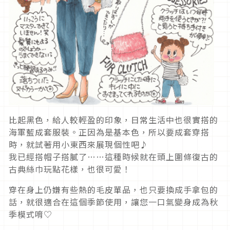
比起黑色，給人較輕盈的印象，日常生活中也很實搭的
海軍藍成套服裝。正因為是基本色，所以要成套穿搭
時，就試著用小東西來展現個性吧♪
我已經搭帽子搭膩了……這種時候就在頭上圍條復古的
古典絲巾玩點花樣，也很可愛！
穿在身上仍嫌有些熱的毛皮單品，也只要換成手拿包的
話，就很適合在這個季節使用，讓您一口氣變身成為秋
季模式唷♡