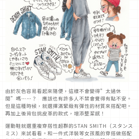
由於灰色容易看起來隨便，這樣不會變得”太過休
閒”嗎……？ 應該也有許多人不禁會覺得有點不安。
但是這種時候，就選擇滿緊緻有彈性的材質來搭配吧。
再加上後背包挑皮革的款式，增添整潔感！
運動鞋就選重複穿搭性超群的STAN SMITH（スタンス
ミス）來試看看。和一件式洋裝等女孩風的穿搭做搭配