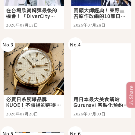
在台場欣賞鋼彈最後的
回顧大師經典！東野圭
機會！「DiverCity
吾原作改編的10部日本
Tokyo Plaza」搭船、
影視作品推薦
2026年07月13日
2026年07月28日
購物、美食及夜景，一
次全體驗
No.
3
No.
4
Share
必買日系腕錶品牌
用日本最大美食網站
KUOE！不張揚卻經得起
Gurunavi 客製化預約九
時間洗鍊的經典之作五
大都市餐廳，打造專屬
2026年07月20日
2026年07月03日
選
美食體驗！
No.
5
No.
6