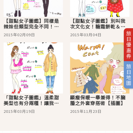
【甜點女子圖鑑】同樣是
【甜點女子圖鑑】別叫我
辣妹但類型完全不同！？
次文化女！糖霜餅乾＆彩
雷根糖和威士忌酒心巧克
色巧克力豆女孩的特徵
旅日優惠券
2015年02月09日
2015年03月04日
力女孩的特徵
旅日地圖
「甜點女子圖鑑」溫柔甜
顯瘦保暖一舉兼得！不臃
美型也有分兩種！讓我們
腫之外套穿搭術【插圖】
來分析什麼樣的女性最有
2015年03月19日
2015年11月23日
人氣