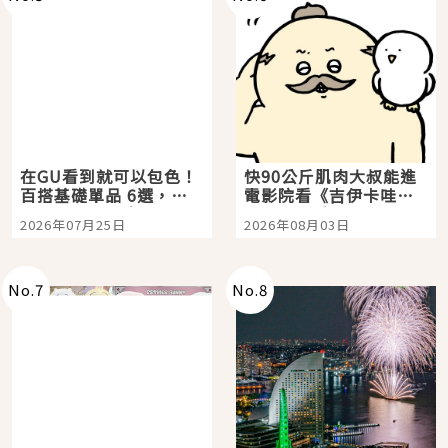
在GU看到就可以包色！
快90公斤肌肉大叔能進
百搭基礎單品 6選，閉
電影院看《吉伊卡哇》
眼全收也不心疼
嗎？日本重金屬樂團
2026年07月25日
2026年08月03日
「打首」會長與nagano
老師一同給出了答案
No.
7
No.
8