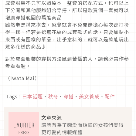
成套服裝不只可以照原本一整套的搭配方式，也可以上
下分開和其他服飾組合穿搭，所以是款買個一套就可以
增廣穿搭範圍的萬能商品。
雖然老是搭來搭去，感覺就會不免開始擔心每次都打扮
得一樣，但若是選無花紋的成套款式的話，只要加點小
東西或有圖樣的單品，出乎意料的，就可以是款能玩出
眾多花樣的商品♪
對於成套服裝的穿搭方法感到苦惱的人，請務必當作參
考看看喔。
（Iwata Mai）
Tags :
日本話題
、
秋冬
、
穿搭
、
美女養成
、
配件
文章來源
讓所有為了戀愛而煩惱的女孩們變得
更可愛的情報媒體